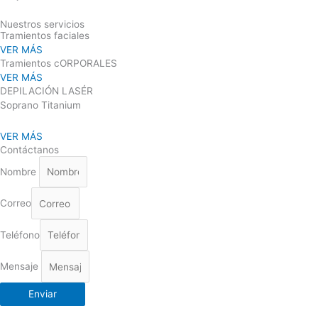
Nuestros servicios
Tramientos faciales
VER MÁS
Tramientos cORPORALES
VER MÁS
DEPILACIÓN LASÉR
Soprano Titanium
Necesarias
Consiento el
uso de mis
VER MÁS
datos para
Contáctanos
los fines
indicados en
Nombre
la política de
privacidad
“POLÍTICA DE
Correo
PRIVACIDAD”.
Teléfono
Estadísticas
Mensaje
Para que
podamos
mejorar la
Enviar
funcionalidad
y estructura