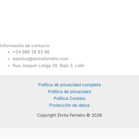
de la web, en
base a cómo
se usa la web
Experiencia
Para que
nuestra web
Información de contacto
funcione lo
+34 886 29 83 88
mejor posible
estetica@elviraferreiro.com
durante tu
visita. Si
Rua Joaquin Loriga 26, Bajo 3, Lalín
rechaza estas
cookies,
algunas
funcionalidades
Política de privacidad completa
desaparecerán
Política de privacidad
de la web.
Política Cookies
Protección de datos
Publicidad
Copyright Elvira Ferreiro © 2026
Consiento
el uso de
mis datos
personales
para recibir