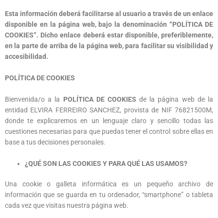
Esta información deberá facilitarse al usuario a través de un enlace
disponible en la página web, bajo la denominación “POLÍTICA DE
COOKIES”. Dicho enlace deberá estar disponible, preferiblemente,
en la parte de arriba de la página web, para facilitar su visibilidad y
accesibilidad.
Necesarias
POLÍTICA DE COOKIES
Consiento el
uso de mis
Bienvenida/o a la
POLÍTICA DE COOKIES
de la página web de la
datos para
los fines
entidad ELVIRA FERREIRO SANCHEZ, provista de NIF 76821500M,
indicados en
donde te explicaremos en un lenguaje claro y sencillo todas las
la política de
privacidad
cuestiones necesarias para que puedas tener el control sobre ellas en
“POLÍTICA DE
base a tus decisiones personales.
PRIVACIDAD”.
¿QUÉ SON LAS COOKIES Y PARA QUÉ LAS USAMOS?
Estadísticas
Una cookie o galleta informática es un pequeño archivo de
Para que
podamos
información que se guarda en tu ordenador, “smartphone” o tableta
mejorar la
cada vez que visitas nuestra página web.
funcionalidad
y estructura