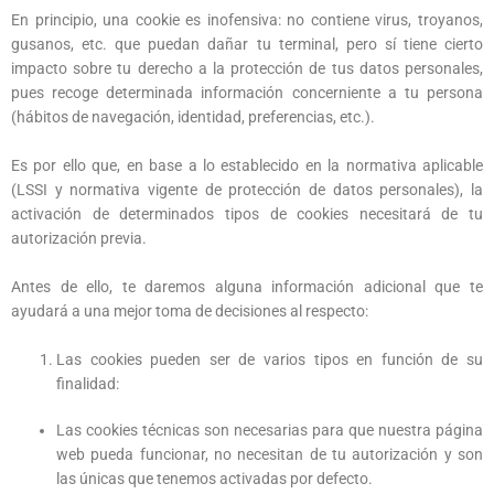
de la web, en
En principio, una cookie es inofensiva: no contiene virus, troyanos,
base a cómo
gusanos, etc. que puedan dañar tu terminal, pero sí tiene cierto
se usa la web
impacto sobre tu derecho a la protección de tus datos personales,
pues recoge determinada información concerniente a tu persona
(hábitos de navegación, identidad, preferencias, etc.).
Experiencia
Para que
nuestra web
Es por ello que, en base a lo establecido en la normativa aplicable
funcione lo
(LSSI y normativa vigente de protección de datos personales), la
mejor posible
durante tu
activación de determinados tipos de cookies necesitará de tu
visita. Si
autorización previa.
rechaza estas
cookies,
algunas
Antes de ello, te daremos alguna información adicional que te
funcionalidades
ayudará a una mejor toma de decisiones al respecto:
desaparecerán
de la web.
Las cookies pueden ser de varios tipos en función de su
finalidad:
Publicidad
Consiento
Las cookies técnicas son necesarias para que nuestra página
el uso de
web pueda funcionar, no necesitan de tu autorización y son
mis datos
personales
las únicas que tenemos activadas por defecto.
para recibir