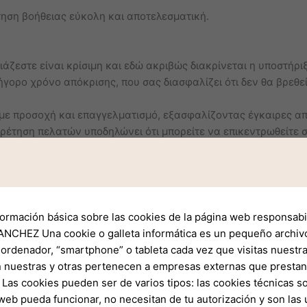
ηση βοήθειας εύκολη και αποτελεσματική.
ιάζεστε είναι κρίσιμη και εδώ ακριβώς διακρίνεται η υποστήρ
ήγορο χρόνο απόκρισης, που σας διασφαλίζει ότι δεν θα βρεθε
με προσοχή και επαγγελματισμό, εξασφαλίζοντας έγκαιρες απ
έτηση πελατών υποδηλώνει ότι μπορείτε να επικεντρωθείτε 
 ένας ακόμη χρήστης. Οι προβληματισμοί σας αντιμετωπίζονται
 είναι εύκολα προσβάσιμη και σχεδιασμένη με στόχο την άνεσ
formación básica sobre las cookies de la página web responsabil
σες
NCHEZ Una cookie o galleta informática es un pequeño archiv
μιουργεί τα βάσεις για εξαιρετική εξυπηρέτηση πελατών στο 
 ordenador, “smartphone” o tableta cada vez que visitas nuestr
κόμη περισσότερο την παρουσία.
 nuestras y otras pertenecen a empresas externas que prestan 
Las cookies pueden ser de varios tipos: las cookies técnicas s
ική υπηρεσία. Συνεργάζεστε με πολυγλωσσικούς αντιπροσώπο
web pueda funcionar, no necesitan de tu autorización y son la