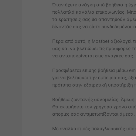
Όταν έχετε ανάγκη από βοήθεια ή έχετ
πολλαπλά κανάλια επικοινωνίας. Μπο
τα ερωτήσεις σας θα απαντηθούν άμεσ
δίνοντάς σας να είστε συνδεδεμένοι κ
Πέρα από αυτό, η Mostbet αξιολογεί 
σας και να βελτιώσει τις προσφορές τ
να ανταποκρίνεται στις ανάγκες σας.
Προσφέρεται επίσης βοήθεια μέσω emai
για να βελτιώνει την εμπειρία σας, εξ
πρότυπα στην εξαιρετική υποστήριξη 
Βοήθεια ζωντανής συνομιλίας: Άμεση 
Θα εκτιμήσετε τον γρήγορο χρόνο από
απορίες σας αντιμετωπίζονται άμεσα.
Με εναλλακτικές πολυγλωσσικής υποστ