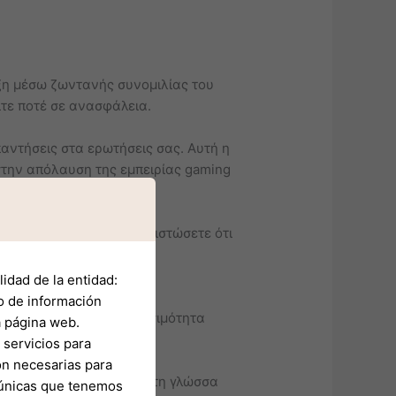
ιξη μέσω ζωντανής συνομιλίας του
ίτε ποτέ σε ανασφάλεια.
αντήσεις στα ερωτήσεις σας. Αυτή η
στην απόλαυση της εμπειρίας gaming
 ως σημαντικές. Θα διαπιστώσετε ότι
η σας.
idad de la entidad:
o de información
Mostbet Casino, η διαθεσιμότητα
a página web.
servicios para
on necesarias para
υς που αντιλαμβάνονται τη γλώσσα
s únicas que tenemos