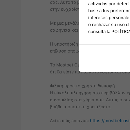
σας. Αυτό το βαθμός εξατομικευμένης
activadas por defect
στην ευχαρίστηση της δραστηριότητας
base a tus preferenc
intereses personale
Με μια μεγάλη ποικιλία γλωσσολογικώ
o rechazar su uso 
σαφήνεια και ευκολία.
consulta la POLÍTI
Η υποστήριξη μέσω ζωντανής συνομιλί
επίλυση οποιωνδήποτε προβλημάτων.
Το Mostbet Casino θέτει τις ανάγκες
ότι θα είστε πάντα κατανοητοί και υπο
Φιλική προς το χρήστη διεπαφή
Η εύκολη πλοήγηση στο περιβάλλον ερ
συνομιλίας στα χέρια σας. Αυτός ο συ
βοήθεια όποτε τη χρειάζεστε.
Δείτε πώς ενισχύει
https://mostbetcasi