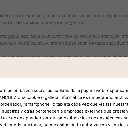
.
ιαδικτυακών καζίνο μπορεί ορισμένες φορές να σας φαίνεται
διαστεί για να είναι εύκολη και εύχρηστη.
τα χέρια σας, διευκολύνοντας τον χειρισμό των επιλογών υπο
τουν μια σειρά θεμάτων, από τη διαχείρηση λογαριασμού έως 
ησιμοποιήστε τη λειτουργία αναζήτησης για να βρείτε γρήγορ
γρήγορες απαντήσεις, δίνοντάς σας να παίρνετε τεκμηριωμέν
ξης
 για υποστήριξη στο Cazimbo Casino;
formación básica sobre las cookies de la página web responsabil
NCHEZ Una cookie o galleta informática es un pequeño archiv
bo προσφέρει διάφορες επιλογές για να σας εγγυηθεί άμεση βο
 ordenador, “smartphone” o tableta cada vez que visitas nuestr
 nuestras y otras pertenecen a empresas externas que prestan 
ής συνομιλίας για άμεση ανταπόκριση στην υποστήριξη, όπου ο
Las cookies pueden ser de varios tipos: las cookies técnicas s
 άμεσο χρόνο.
web pueda funcionar, no necesitan de tu autorización y son la