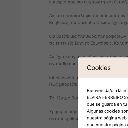
εμπειρία σας πιο ευχάριστη και θετική
Αν και η ανακάλυψη του κόσμου των δ
Βοήθειας του Cazimbo Casino έχει σχε
Θα βρείτε μια πληθώρα πληροφοριών σ
τις εκτενείς Συχνές Ερωτήσεις. Καλύπ
Αν έχετε συγκεκριμένες ερωτήσεις, χρ
αναβαθμισμένη διάταξη σας εγγυάται 
Cookies
Επικοινωνία με τις επιλογές υποστήρι
Πώς μπορείτε απλά να επικοινωνήσετε
Bienvenida/o a la in
ELVIRA FERREIRO SA
Το Κέντρο Βοήθειας του Καζίνο Cazim
que se guarda en tu
Algunas cookies son
Χρησιμοποιήστε τη λειτουργία ζωνταν
nuestra página web. 
ανταποκριθούν στις ερωτήσεις σας σε
que nuestra página 