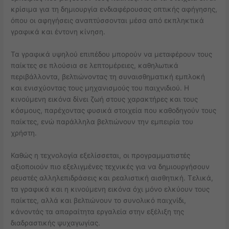
κρίσιμα για τη δημιουργία ενδιαφέρουσας οπτικής αφήγησης,
όπου οι αφηγήσεις αναπτύσσονται μέσα από εκπληκτικά
γραφικά και έντονη κίνηση.
Τα γραφικά υψηλού επιπέδου μπορούν να μεταφέρουν τους
παίκτες σε πλούσια σε λεπτομέρειες, καθηλωτικά
περιβάλλοντα, βελτιώνοντας τη συναισθηματική εμπλοκή
και ενισχύοντας τους μηχανισμούς του παιχνιδιού. Η
κινούμενη εικόνα δίνει ζωή στους χαρακτήρες και τους
κόσμους, παρέχοντας φυσικά στοιχεία που καθοδηγούν τους
παίκτες, ενώ παράλληλα βελτιώνουν την εμπειρία του
χρήστη.
Καθώς η τεχνολογία εξελίσσεται, οι προγραμματιστές
αξιοποιούν πιο εξελιγμένες τεχνικές για να δημιουργήσουν
ρευστές αλληλεπιδράσεις και ρεαλιστική αισθητική. Τελικά,
τα γραφικά και η κινούμενη εικόνα όχι μόνο ελκύουν τους
παίκτες, αλλά και βελτιώνουν το συνολικό παιχνίδι,
κάνοντάς τα απαραίτητα εργαλεία στην εξέλιξη της
διαδραστικής ψυχαγωγίας.