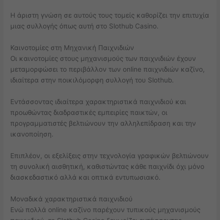
Η άριστη γνώση σε αυτούς τους τομείς καθορίζει την επιτυχία
μιας συλλογής όπως αυτή στο Slothub Casino.
Καινοτομίες στη Μηχανική Παιχνιδιών
Οι καινοτομίες στους μηχανισμούς των παιχνιδιών έχουν
μεταμορφώσει το περιβάλλον των online παιχνιδιών καζίνο,
ιδιαίτερα στην ποικιλόμορφη συλλογή του Slothub.
Εντάσσοντας ιδιαίτερα χαρακτηριστικά παιχνιδιού και
προωθώντας διαδραστικές εμπειρίες παικτών, οι
προγραμματιστές βελτιώνουν την αλληλεπίδραση και την
ικανοποίηση.
Επιπλέον, οι εξελίξεις στην τεχνολογία γραφικών βελτιώνουν
τη συνολική αισθητική, καθιστώντας κάθε παιχνίδι όχι μόνο
διασκεδαστικό αλλά και οπτικά εντυπωσιακό.
Μοναδικά χαρακτηριστικά παιχνιδιού
Ενώ πολλά online καζίνο παρέχουν τυπικούς μηχανισμούς