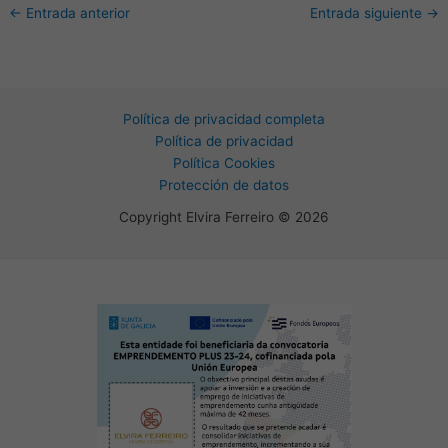
←
Entrada anterior
Entrada siguiente
→
Política de privacidad completa
Política de privacidad
Política Cookies
Protección de datos
Copyright Elvira Ferreiro © 2026