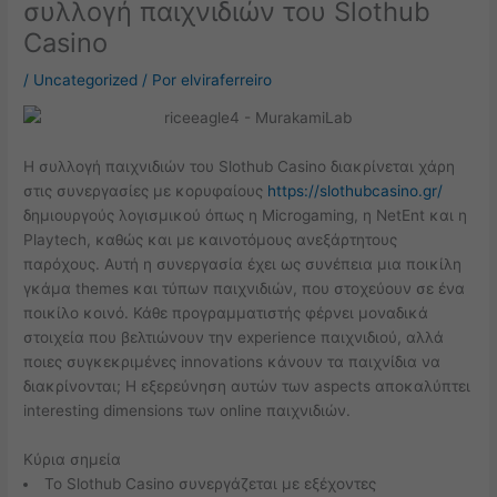
συλλογή παιχνιδιών του Slothub
Casino
/
Uncategorized
/ Por
elviraferreiro
Η συλλογή παιχνιδιών του Slothub Casino διακρίνεται χάρη
στις συνεργασίες με κορυφαίους
https://slothubcasino.gr/
δημιουργούς λογισμικού όπως η Microgaming, η NetEnt και η
Playtech, καθώς και με καινοτόμους ανεξάρτητους
παρόχους. Αυτή η συνεργασία έχει ως συνέπεια μια ποικίλη
γκάμα themes και τύπων παιχνιδιών, που στοχεύουν σε ένα
ποικίλο κοινό. Κάθε προγραμματιστής φέρνει μοναδικά
στοιχεία που βελτιώνουν την experience παιχνιδιού, αλλά
ποιες συγκεκριμένες innovations κάνουν τα παιχνίδια να
διακρίνονται; Η εξερεύνηση αυτών των aspects αποκαλύπτει
interesting dimensions των online παιχνιδιών.
Κύρια σημεία
Το Slothub Casino συνεργάζεται με εξέχοντες