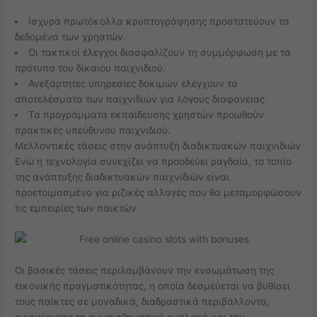
Ισχυρά πρωτόκολλα κρυπτογράφησης προστατεύουν τα
δεδομένα των χρηστών.
Οι τακτικοί έλεγχοι διασφαλίζουν τη συμμόρφωση με τα
πρότυπα του δίκαιου παιχνιδιού.
Ανεξάρτητες υπηρεσίες δοκιμών ελέγχουν τα
αποτελέσματα των παιχνιδιών για λόγους διαφάνειας.
Τα προγράμματα εκπαίδευσης χρηστών προωθούν
πρακτικές υπεύθυνου παιχνιδιού.
Μελλοντικές τάσεις στην ανάπτυξη διαδικτυακών παιχνιδιών
Ενώ η τεχνολογία συνεχίζει να προοδεύει ραγδαία, το τοπίο
της ανάπτυξης διαδικτυακών παιχνιδιών είναι
προετοιμασμένο για ριζικές αλλαγές που θα μεταμορφώσουν
τις εμπειρίες των παικτών.
Οι βασικές τάσεις περιλαμβάνουν την ενσωμάτωση της
εικονικής πραγματικότητας, η οποία δεσμεύεται να βυθίσει
τους παίκτες σε μοναδικά, διαδραστικά περιβάλλοντα,