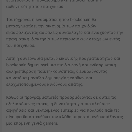
ενισχύοντας τη συναισθηματική εμπλοκή και την
αυθεντικότητα του παιχνιδιού.
Ταυτόχρονα, η ενσωμάτωση του blockchain θα
μετασχηματίσει την οικονομία των παιχνιδιών,
εξασφαλίζοντας ασφαλείς συναλλαγές και ενισχύοντας την
πραγματική ιδιοκτησία των περιουσιακών στοιχείων εντός
του παιχνιδιού.
Αυτή η συνεργασία μεταξύ εικονικής πραγματικότητας και
blockchain δημιουργεί μια πιο διαφανή και ενθαρρυντική
αλληλεπίδραση παίκτη-κοινότητας, διευκολύνοντας
καινοτόμα μοντέλα δημιουργίας εσόδων και
ελαχιστοποιημένους κινδύνους απάτης.
Καθώς οι προγραμματιστές προσαρμόζονται σε αυτές τις
εξελισσόμενες τάσεις, η δυνατότητα για πιο πλούσιες
αφηγήσεις και βελτιωμένες εμπειρίες για πολλούς παίκτες
σίγουρα θα κατευθύνει τον κλάδο μπροστά, ενθουσιάζοντας
μια επόμενη γενιά gamers.