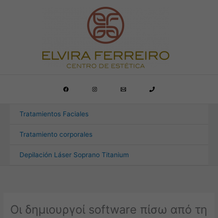
Ir
al
contenido
Tratamientos Faciales
Tratamiento corporales
Depilación Láser Soprano Titanium
Οι δημιουργοί software πίσω από τη