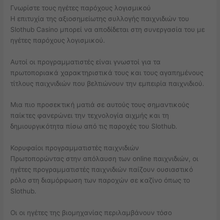
Γνωρίστε τους ηγέτες παρόχους λογισμικού
Η επιτυχία της αξιοσημείωτης συλλογής παιχνιδιών του
Slothub Casino μπορεί να αποδίδεται στη συνεργασία του με
ηγέτες παρόχους λογισμικού.
Αυτοί οι προγραμματιστές είναι γνωστοί για τα
πρωτοποριακά χαρακτηριστικά τους και τους αγαπημένους
τίτλους παιχνιδιών που βελτιώνουν την εμπειρία παιχνιδιού.
Μια πιο προσεκτική ματιά σε αυτούς τους σημαντικούς
παίκτες φανερώνει την τεχνολογία αιχμής και τη
δημιουργικότητα πίσω από τις παροχές του Slothub.
Κορυφαίοι προγραμματιστές παιχνιδιών
Πρωτοπορώντας στην απόλαυση των online παιχνιδιών, οι
ηγέτες προγραμματιστές παιχνιδιών παίζουν ουσιαστικό
ρόλο στη διαμόρφωση των παροχών σε καζίνο όπως το
Slothub.
Οι οι ηγέτες της βιομηχανίας περιλαμβάνουν τόσο