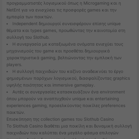
προγραμματιστές λογισμικού όπως η Microgaming και η
NetEnt για να ενισχύσει τις προσφορές games και την
εμπειρία των παικτών.
Independent δημιουργοί συνεισφέρουν επίσης unique
θέματα και types games, προωθώντας την καινοτομία στη
συλλογή του Slothub.
Η συνεργασία με καταξιωμένα ονόματα ενισχύει τους
μηχανισμούς του game και προσθέτει δημιουργικά
χαρακτηριστικά gaming, βελτιώνοντας την εμπλοκή των
players.
Η συλλογή παιχνιδιών του καζίνο αναδεικνύει το έργο
φημισμένων παρόχων λογισμικού, διασφαλίζοντας graphics
υψηλής ποιότητας και immersive gameplay.
Αυτές οι συνεργασίες κατασκευάζουν ένα environment
όπου μπορούν να αναπτυχθούν unique και entertaining
experiences gaming, προσελκύοντας ποικίλες preferences
παικτών.
Επισκόπηση της collection games του Slothub Casino
Το Slothub Casino διαθέτει μια ποικίλη και δυναμική συλλογή
παιχνιδιών που καλύπτει ένα μεγάλο φάσμα επιλογών