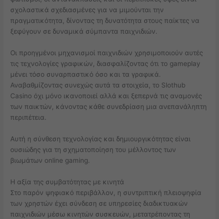
σχολαστικά σχεδιασμένες για να μιμούνται την
πραγματικότητα, δίνοντας τη δυνατότητα στους παίκτες να
ξεφύγουν σε δυναμικά σύμπαντα παιχνιδιών.
Οι προηγμένοι μηχανισμοί παιχνιδιών χρησιμοποιούν αυτές
τις τεχνολογίες γραφικών, διασφαλίζοντας ότι το gameplay
μένει τόσο συναρπαστικό όσο και τα γραφικά.
Αναβαθμίζοντας συνεχώς αυτά τα στοιχεία, το Slothub
Casino όχι μόνο ικανοποιεί αλλά και ξεπερνά τις αναμονές
των παικτών, κάνοντας κάθε συνεδρίαση μια ανεπανάληπτη
περιπέτεια.
Αυτή η σύνθεση τεχνολογίας και δημιουργικότητας είναι
ουσιώδης για τη σχηματοποίηση του μέλλοντος των
βιωμάτων online gaming.
Η αξία της συμβατότητας με κινητά
Στο παρόν ψηφιακό περιβάλλον, η συντριπτική πλειοψηφία
των χρηστών έχει σύνδεση σε υπηρεσίες διαδικτυακών
παιχνιδιών μέσω κινητών συσκευών, μετατρέποντας τη