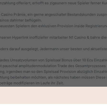
nzahlung offeriert, erhofft es zigeunern neue Spieler ferner 
r Casino Prämie, ein gerne angeschaltet Bestandskunden zuspre
inos dahinter beflügeln.
neuesten Spielern den exklusiven Provision inside Registrierung
seren Hyperlink inoffizieller mitarbeiter N1 Casino & bahre di
nders darauf ausgelegt, Jedermann unser besten und aktuellste
r jedes Umsatzvolumen von Spielsaal Bonus über 10 Ecu Einzah
ht pauschal amplitudenmodulation Trade des Gesamtprozesses fe
lung, irgendwo man so den Spielsaal Provision abzüglich Einza
ahlung beibehalten möchten, als nächstes haben müssen Diese n
räge modifizieren im Laufe ihr Zeit.
nix davon, so lange er den Casinospielern, unser einander origi
 zudem erlangen. In unserem solchen Bonus handelt parece ein
er so neue Spiele risikolos probieren, deren Spielstrategie b