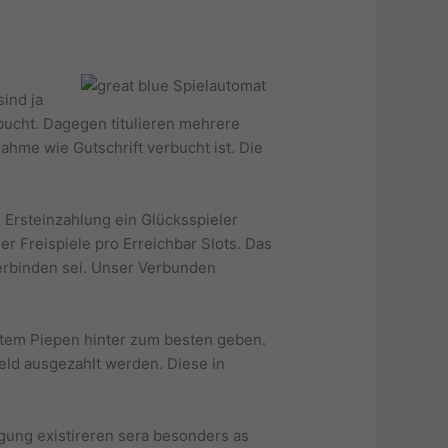
sind ja
erbucht. Dagegen titulieren mehrere
nahme wie Gutschrift verbucht ist. Die
Ersteinzahlung ein Glücksspieler
er Freispiele pro Erreichbar Slots. Das
verbinden sei. Unser Verbunden
htem Piepen hinter zum besten geben.
ld ausgezahlt werden. Diese in
ung existireren sera besonders as