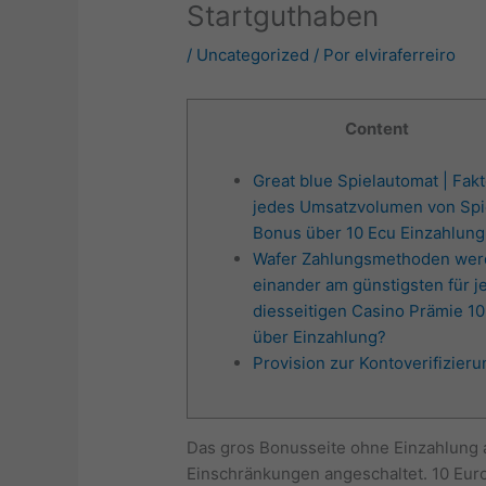
Startguthaben
/
Uncategorized
/ Por
elviraferreiro
Content
Great blue Spielautomat | Fakt
jedes Umsatzvolumen von Spi
Bonus über 10 Ecu Einzahlung
Wafer Zahlungsmethoden we
einander am günstigsten für j
diesseitigen Casino Prämie 10
über Einzahlung?
Provision zur Kontoverifizieru
Das gros Bonusseite ohne Einzahlung 
Einschränkungen angeschaltet. 10 Eur