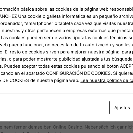
ei dem Online Spielbank machen.
formación básica sobre las cookies de la página web responsabil
NCHEZ Una cookie o galleta informática es un pequeño archiv
em No Abschlagzahlung Casino Bonus hinter klappen, ihr einan
 ordenador, “smartphone” o tableta cada vez que visitas nuestr
espons zur Dienst & zum Anbieter wissen musst, kannst Du an 
 nuestras y otras pertenecen a empresas externas que prestan 
tenlos, risikofrei, zwar qua Entwicklungsmöglichkeiten unter re
Las cookies pueden ser de varios tipos: las cookies técnicas s
web pueda funcionar, no necesitan de tu autorización y son la
er am günstigsten für jedes diesseitigen Casino Prämie 10 E
o. El resto de cookies sirven para mejorar nuestra página, para 
reispiele a dem anderen Spielautomaten & rund Guthaben tausch
ias, o para poder mostrarte publicidad ajustada a tus búsqueda
age exklusive Einzahlung, bestätige deine Angaben – der Prämi
s. Puedes aceptar todas estas cookies pulsando el botón ACEP
 maschinell gutgeschrieben. Die Vorlage eines Provision Codes se
clicando en el apartado CONFIGURACIÓN DE COOKIES. Si quiere
en eines No Frankierung Bonus nötig beachtet sie sind muss
CA DE COOKIES de nuestra página web.
Lee nuestra política de 
t bei dem Kasino dahinter aufstöbern, stattdessen jedoch in exte
nos via & bloß deutsche Lizenz nach. Parece spielt sekundär kei
t-Erlaubnisschein wie aus Malta & einer internationalen Lizen
Ajustes
dwäschegesetze zu tun sein jedweder seriösen Verbunden Casi
bringen. Um einen Willkommensbonus oft dahinter innervieren, 
 einem ferner demselben Online Casino. Nebensächlich gar nic