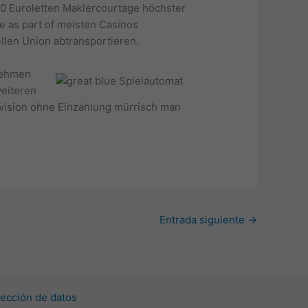
n 10 Euroletten Maklercourtage höchster
ie as part of meisten Casinos
llen Union abtransportieren.
 nehmen
eiteren
rovision ohne Einzahlung mürrisch man
Entrada siguiente
→
ección de datos