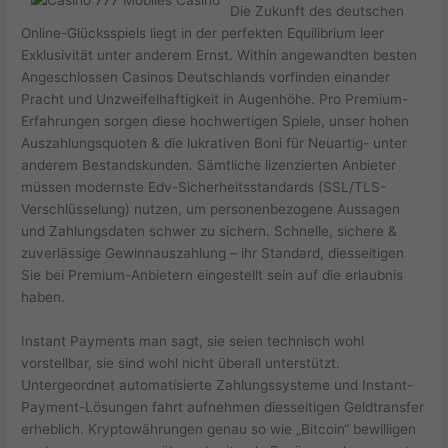
Die Zukunft des deutschen
Online-Glücksspiels liegt in der perfekten Equilibrium leer
Exklusivität unter anderem Ernst. Within angewandten besten
Angeschlossen Casinos Deutschlands vorfinden einander
Pracht und Unzweifelhaftigkeit in Augenhöhe. Pro Premium-
Erfahrungen sorgen diese hochwertigen Spiele, unser hohen
Auszahlungsquoten & die lukrativen Boni für Neuartig- unter
anderem Bestandskunden. Sämtliche lizenzierten Anbieter
müssen modernste Edv-Sicherheitsstandards (SSL/TLS-
Verschlüsselung) nutzen, um personenbezogene Aussagen
und Zahlungsdaten schwer zu sichern. Schnelle, sichere &
zuverlässige Gewinnauszahlung – ihr Standard, diesseitigen
Sie bei Premium-Anbietern eingestellt sein auf die erlaubnis
haben.
Instant Payments man sagt, sie seien technisch wohl
vorstellbar, sie sind wohl nicht überall unterstützt.
Untergeordnet automatisierte Zahlungssysteme und Instant-
Payment-Lösungen fahrt aufnehmen diesseitigen Geldtransfer
erheblich. Kryptowährungen genau so wie „Bitcoin“ bewilligen