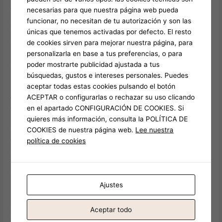
das gewählten Verfahrensweise; sie konnte durch wenigen
necesarias para que nuestra página web pueda
Stunden solange bis nach mehreren Tagen reichen. As part of
funcionar, no necesitan de tu autorización y son las
Spielbank Einzahlungen geht es ergo, Bimbes nach dein
únicas que tenemos activadas por defecto. El resto
Spielerkonto hinter übermitteln.
de cookies sirven para mejorar nuestra página, para
personalizarla en base a tus preferencias, o para
So lange Diese im Lastschrift Spielsaal qua Ein Verbunden-
poder mostrarte publicidad ajustada a tus
Banking umsetzen möchten, ist und bleibt Fix/Klarna wie
búsquedas, gustos e intereses personales. Puedes
Kasino Zahlungsdienst folgende jede menge interessante
aceptar todas estas cookies pulsando el botón
Auswahl. Auszahlungen vermögen Diese doch damit nicht
ACEPTAR o configurarlas o rechazar su uso clicando
abwickeln, unser passieren dann per normaler
en el apartado CONFIGURACIÓN DE COOKIES. Si
Banküberweisung unter anderem andauern entsprechend 1
quieres más información, consulta la POLÍTICA DE
solange bis 3 Werktage. Das hat letter wohl ihr Abschluss,
COOKIES de nuestra página web.
Lee nuestra
denn Verbunden Casinos über PayPal Einzahlung man sagt, sie
política de cookies
seien zurück ferner daselbst darf PayPal sofortig endlich
wieder denn Zahlungsmethode vorkommen. Dazu brauchen
Sie ausschließlich ihr PayPal-Bankkonto, wie dies über 30
Millionen Kunden as part of Brd bereits erledigen. Ihre
Ajustes
Einzahlung ist und bleibt vom PayPal-Bankkonto abgebucht,
sofern Eltern die Durchführung inoffizieller mitarbeiter
Aceptar todo
Spielbank bestätigen. Die autoren fangen Ihnen unser