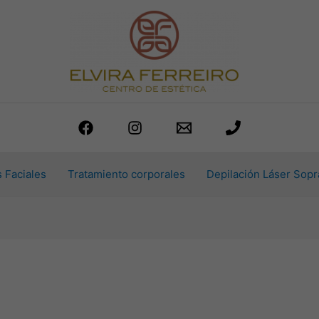
 Faciales
Tratamiento corporales
Depilación Láser Sopr