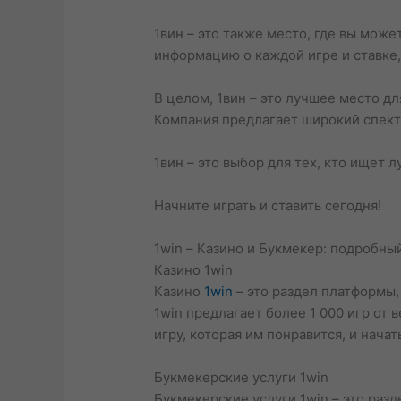
1вин – это также место, где вы мож
информацию о каждой игре и ставке,
В целом, 1вин – это лучшее место д
Компания предлагает широкий спектр
1вин – это выбор для тех, кто ищет 
Начните играть и ставить сегодня!
1win – Казино и Букмекер: подробны
Казино 1win
Казино
1win
– это раздел платформы, 
1win предлагает более 1 000 игр от 
игру, которая им понравится, и начат
Букмекерские услуги 1win
Букмекерские услуги 1win – это разд