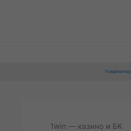
Ir
al
contenido
Tratamientos
1win — казино и БК