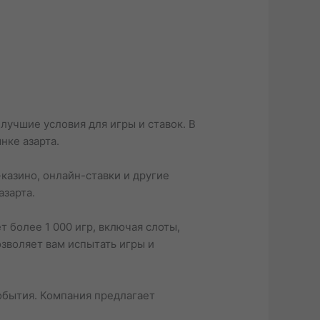
лучшие условия для игры и ставок. В
нке азарта.
казино, онлайн-ставки и другие
азарта.
т более 1 000 игр, включая слоты,
озволяет вам испытать игры и
события. Компания предлагает