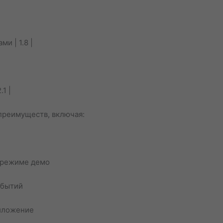
и | 1.8 |
.1 |
преимуществ, включая:
в режиме демо
обытий
иложение