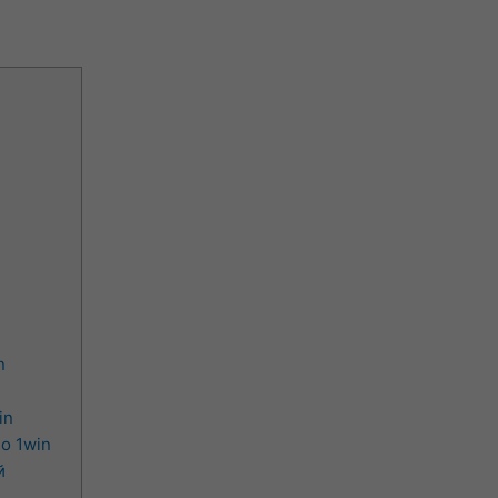
n
in
о 1win
й