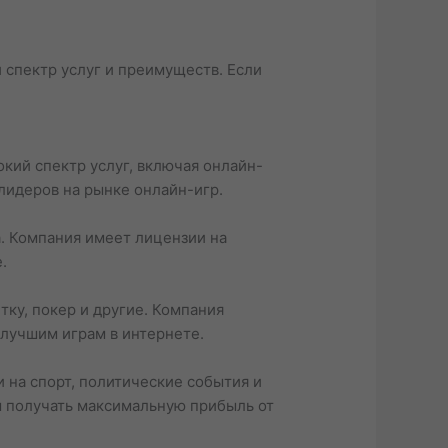
 спектр услуг и преимуществ. Если
окий спектр услуг, включая онлайн-
 лидеров на рынке онлайн-игр.
а. Компания имеет лицензии на
.
тку, покер и другие. Компания
 лучшим играм в интернете.
 на спорт, политические события и
м получать максимальную прибыль от