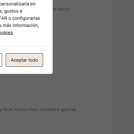
personalizarla en
блэкджек и другие. Игроки могут
s, gustos e
TAR o configurarlas
s más información,
cookies
Aceptar todo
тбол, баскетбол, хоккей и другие.