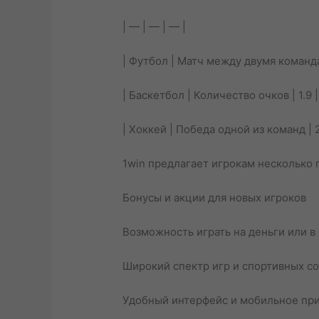
| — | — | — |
| Футбол | Матч между двумя командам
| Баскетбол | Количество очков | 1.9 |
| Хоккей | Победа одной из команд | 2
1win предлагает игрокам несколько 
Бонусы и акции для новых игроков
Возможность играть на деньги или 
Широкий спектр игр и спортивных с
Удобный интерфейс и мобильное пр