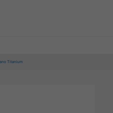
ano Titanium