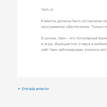
1win.cc
Клиенты должны быть осторожны при
программное обеспечение. Только и
В целом, 1вин – это популярный бук
и игры. Функция live-ставок и моб
сайт 1вин заблокирован, клиенты мог
←
Entrada anterior