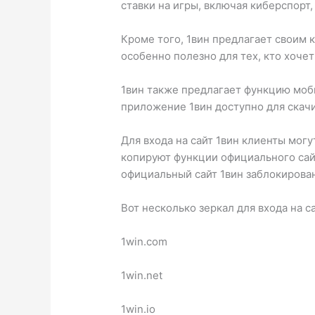
ставки на игры, включая киберспорт, 
Кроме того, 1вин предлагает своим к
особенно полезно для тех, кто хочет
1вин также предлагает функцию моб
приложение 1вин доступно для скачи
Для входа на сайт 1вин клиенты могу
копируют функции официального сайт
официальный сайт 1вин заблокирован
Вот несколько зеркал для входа на са
1win.com
1win.net
1win.io