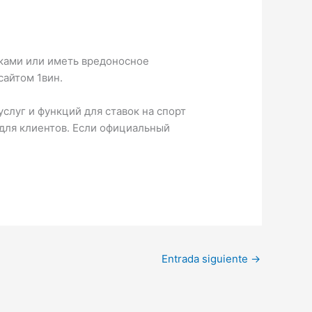
лками или иметь вредоносное
айтом 1вин.
слуг и функций для ставок на спорт
 для клиентов. Если официальный
Entrada siguiente
→