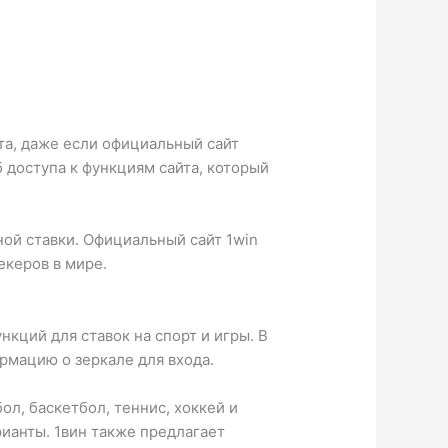
та, даже если официальный сайт
 доступа к функциям сайта, который
ной ставки. Официальный сайт 1win
екеров в мире.
нкций для ставок на спорт и игры. В
рмацию о зеркале для входа.
л, баскетбол, теннис, хоккей и
рианты. 1вин также предлагает