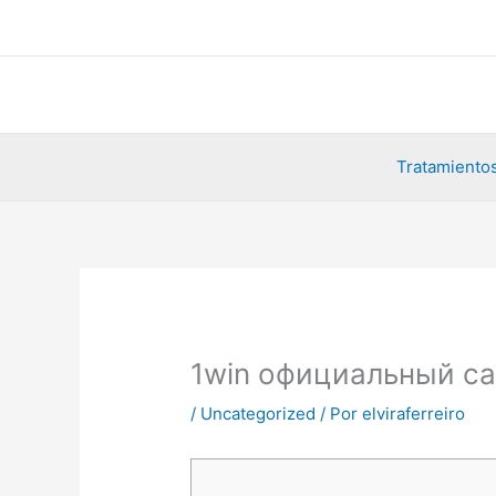
Ir
al
contenido
Tratamientos
1win официальный са
/
Uncategorized
/ Por
elviraferreiro