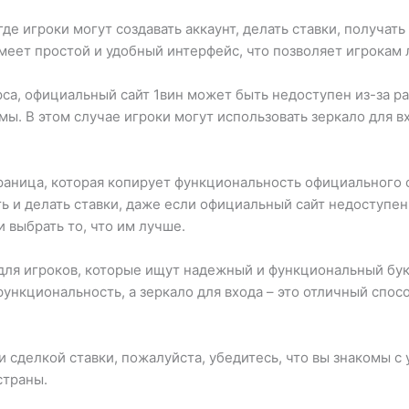
где игроки могут создавать аккаунт, делать ставки, получа
имеет простой и удобный интерфейс, что позволяет игрокам л
рса, официальный сайт 1вин может быть недоступен из-за р
ы. В этом случае игроки могут использовать зеркало для в
траница, которая копирует функциональность официального с
ь и делать ставки, даже если официальный сайт недоступен
и выбрать то, что им лучше.
 для игроков, которые ищут надежный и функциональный бу
функциональность, а зеркало для входа – это отличный спос
и сделкой ставки, пожалуйста, убедитесь, что вы знакомы с
страны.