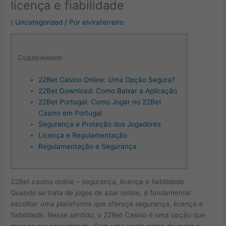
licença e fiabilidade
/
Uncategorized
/ Por
elviraferreiro
Содержимое
22Bet Casino Online: Uma Opção Segura?
22Bet Download: Como Baixar a Aplicação
22Bet Portugal: Como Jogar no 22Bet
Casino em Portugal
Segurança e Proteção dos Jogadores
Licença e Regulamentação
Regulamentação e Segurança
22Bet casino online – segurança, licença e fiabilidade
Quando se trata de jogos de azar online, é fundamental
escolher uma plataforma que ofereça segurança, licença e
fiabilidade. Nesse sentido, o 22Bet Casino é uma opção que
merece ser considerada. Com uma vasta gama de jogos e