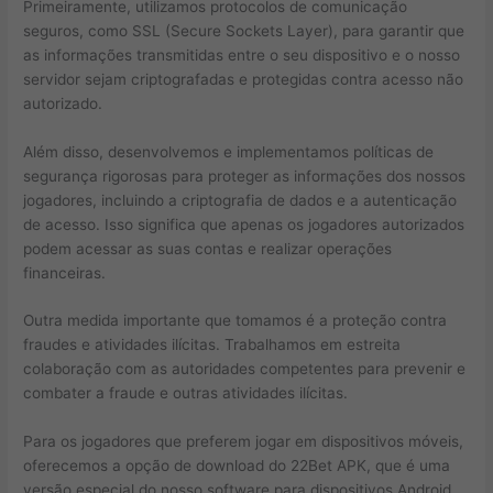
Primeiramente, utilizamos protocolos de comunicação
seguros, como SSL (Secure Sockets Layer), para garantir que
as informações transmitidas entre o seu dispositivo e o nosso
servidor sejam criptografadas e protegidas contra acesso não
autorizado.
Além disso, desenvolvemos e implementamos políticas de
segurança rigorosas para proteger as informações dos nossos
jogadores, incluindo a criptografia de dados e a autenticação
de acesso. Isso significa que apenas os jogadores autorizados
podem acessar as suas contas e realizar operações
financeiras.
Outra medida importante que tomamos é a proteção contra
fraudes e atividades ilícitas. Trabalhamos em estreita
colaboração com as autoridades competentes para prevenir e
combater a fraude e outras atividades ilícitas.
Para os jogadores que preferem jogar em dispositivos móveis,
oferecemos a opção de download do 22Bet APK, que é uma
versão especial do nosso software para dispositivos Android.