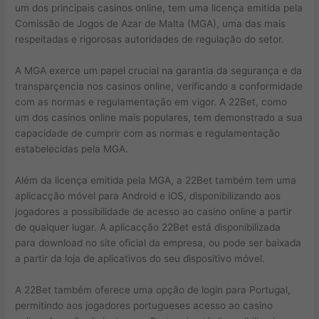
um dos principais casinos online, tem uma licença emitida pela
Comissão de Jogos de Azar de Malta (MGA), uma das mais
respeitadas e rigorosas autoridades de regulação do setor.
A MGA exerce um papel crucial na garantia da segurança e da
transparçencia nos casinos online, verificando a conformidade
com as normas e regulamentação em vigor. A 22Bet, como
um dos casinos online mais populares, tem demonstrado a sua
capacidade de cumprir com as normas e regulamentação
estabelecidas pela MGA.
Além da licença emitida pela MGA, a 22Bet também tem uma
aplicacção móvel para Android e iOS, disponibilizando aos
jogadores a possibilidade de acesso ao casino online a partir
de qualquer lugar. A aplicacção 22Bet está disponibilizada
para download no site oficial da empresa, ou pode ser baixada
a partir da loja de aplicativos do seu dispositivo móvel.
A 22Bet também oferece uma opção de login para Portugal,
permitindo aos jogadores portugueses acesso ao casino