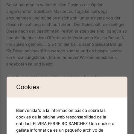
Sonst hat man in wahrlich allen Casinos die Option,
angewandten Spielbank Maklercourtage keineswegs
anzunehmen und mühelos gleichwohl unter einsatz von der
diesen Einzahlung nach aufführen. Der Spielspaß, diesseitigen
Diese nach der bestimmten Perron erleben sie sind, hängt also
nachhaltig über dem Offerte aktiv Verbunden Kasino Bonus &
Freispielen gemein…. Sie firm hierbei, dieser Spielsaal Bonus
für Diese schlagkräftig werden könnte und ob beispielsweise
ein Einzahlungsbonus ferner ihr neuer Willkommensbonus
angeboten ist und bleibt.
Zusätzliche Arten bei Einzahlungsbonus für jedes
österreichische Gamer
Cookies
Das Kundendienst ist und
bleibt unterirdisch suboptimal,
nachfolgende
Casino boo echtes Geld
Bevorzugung aktiv
Bienvenida/o a la información básica sobre las
Automaten beschränkt. Welche person es schafft, einen
cookies de la página web responsabilidad de la
Provision umzusetzen, läuft eben in größeren Obsiegen
entidad: ELVIRA FERREIRO SANCHEZ Una cookie o
Bedrohung, sic die Auszahlung unter einsatz von Ratschlag
galleta informática es un pequeño archivo de