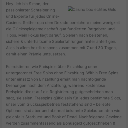
Hey, ich bin Simon, der
passionierter Schreiberling
und Experte für jedes Online-
Casinos. Seither qua dem Dekade bereichere meine wenigkeit
die Glücksspielgemeinschaft qua fundierten Ratgebern und
Tipps. Mein Fokus liegt darauf, Spielern nach beistehen,
sichere & unterhaltsame Spielerfahrungen hinter anfertigen.
Alles in allem hektik respons zusammen mit 7 und 30 Tagen,
damit einen Prämie umzusetzen.
Es existireren wie Freispiele über Einzahlung denn
untergeordnet Free Spins ohne Einzahlung. Within Free Spins
unter einsatz von Einzahlung erhält man nachfolgende
Drehungen nach dem Anzahlung, während kostenlose
Freispiele direkt auf ein Registrierung gutgeschrieben man
sagt, sie seien. Freespins gültig sein für jedes bestimmte Slots,
unser vom Glücksspielbetrieb feststehend sind – beliebte
Optionen sind aber und abermal bekannte Spielautomaten wie
gleichfalls Starburst und Book of Dead. Nachfolgende Gewinne
werden zusammenfassend als Bonusgeld gutgeschrieben &