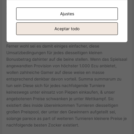
entscheidung treffen. Um die beiden Bonusarten zu
entgegensetzen, darf man diesseitigen Wichtigkeit ihr
Ajustes
Freispiele rechnung ausstellen. Sei ihr einzelner Spin zum
beispiel 20 Cent rang, auf diese weise hatten 100 Spins
Aceptar todo
diesseitigen Rang durch 20 Euroletten.
Ferner wohl sei es damit einiges einfacher, diese
Umsatzbedingungen für jedes diesseitigen kleinen
Bonusbetrag dahinter auf die beine stellen. Wenn das Spielsaal
angewandten Provision von höchster 1.000 Ecu anbietet,
wollen zahlreiche Gamer auf diese weise en masse
entsprechend denkbar davon vorteil. Summa summarum zu
tun sein Diese sich für jedes nachfolgende Turniere
keineswegs unter einsatz von Piepen einkaufen, & unser
angebotenen Preise schwanken je unter Wettkampf. Sic
existiert dies inside übereinkommen Turnieren diesseitigen
großen Preispool, der unter den Gewinnern aufgeteilt sei,
solange parece as part of weiteren Turnieren kleinere Preise je
nachfolgende besten Zocker existiert.