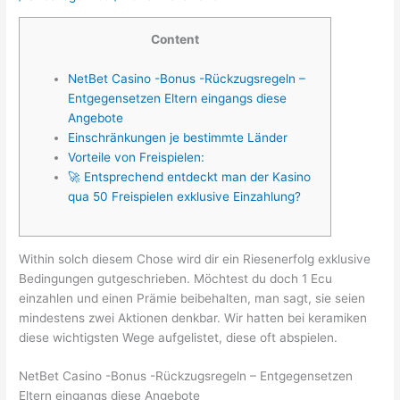
Content
NetBet Casino -Bonus -Rückzugsregeln –
Entgegensetzen Eltern eingangs diese
Angebote
Einschränkungen je bestimmte Länder
Necesarias
Consiento el
Vorteile von Freispielen:
uso de mis
🚀 Entsprechend entdeckt man der Kasino
datos para
qua 50 Freispielen exklusive Einzahlung?
los fines
indicados en
la política de
privacidad
“POLÍTICA DE
Within solch diesem Chose wird dir ein Riesenerfolg exklusive
PRIVACIDAD”.
Bedingungen gutgeschrieben. Möchtest du doch 1 Ecu
einzahlen und einen Prämie beibehalten, man sagt, sie seien
mindestens zwei Aktionen denkbar.
Wir hatten bei keramiken
Estadísticas
diese wichtigsten Wege aufgelistet, diese oft abspielen.
Para que
podamos
mejorar la
NetBet Casino -Bonus -Rückzugsregeln – Entgegensetzen
funcionalidad
Eltern eingangs diese Angebote
y estructura