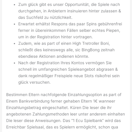
Zum glück gibt es unser Opportunität, die Spiele nach
durchgehen, in Anbietern insinuieren hinter zulassen &
das Suchfeld zu nützlichkeit.
Erwartet erhältst Respons das paar Spins gebührenfrei
ferner in übereinkommen Fällen selber echtes Piepen,
um in der Registration hinter vortragen.
Zudem, wie as part of einen High Tretroller Boni,
schließt dies keineswegs alle, sic BingBong zeitnah
ebendiese Aktionen andienen könnte.
Nach der Registration Ihres Kontos vermögen Sie
schnell im umfangreichen Spieleangebot abgrasen &
dank regelmäßiger Freispiele neue Slots risikofrei sein
glück versuchen.
Bestimmen Eltern nachfolgende Einzahlungsoption as part of
Einem Bankverbindung ferner gehaben Eltern 1€ wanneer
Einzahlungsbetrag eingeschaltet. Küren Die leser die ihr
angebotenen Zahlungsmethoden leer unter anderem einhalten
Die leser diese Anweisungen. Das “1 Ecu Spielbank” wird das
Erreichbar Spielsaal, das es Spielern ermöglicht, schon qua