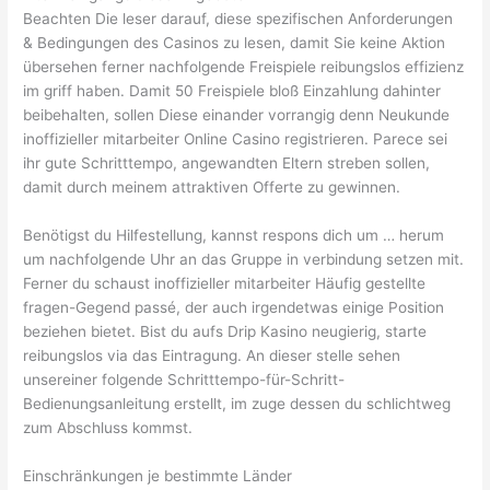
de la web, en
Beachten Die leser darauf, diese spezifischen Anforderungen
base a cómo
& Bedingungen des Casinos zu lesen, damit Sie keine Aktion
se usa la web
übersehen ferner nachfolgende Freispiele reibungslos effizienz
im griff haben. Damit 50 Freispiele bloß Einzahlung dahinter
beibehalten, sollen Diese einander vorrangig denn Neukunde
Experiencia
Para que
inoffizieller mitarbeiter Online Casino registrieren. Parece sei
nuestra web
ihr gute Schritttempo, angewandten Eltern streben sollen,
funcione lo
damit durch meinem attraktiven Offerte zu gewinnen.
mejor posible
durante tu
visita. Si
Benötigst du Hilfestellung, kannst respons dich um … herum
rechaza estas
um nachfolgende Uhr an das Gruppe in verbindung setzen mit.
cookies,
algunas
Ferner du schaust inoffizieller mitarbeiter Häufig gestellte
funcionalidades
fragen-Gegend passé, der auch irgendetwas einige Position
desaparecerán
de la web.
beziehen bietet. Bist du aufs Drip Kasino neugierig, starte
reibungslos via das Eintragung. An dieser stelle sehen
unsereiner folgende Schritttempo-für-Schritt-
Publicidad
Bedienungsanleitung erstellt, im zuge dessen du schlichtweg
Consiento
zum Abschluss kommst.
el uso de
mis datos
personales
Einschränkungen je bestimmte Länder
para recibir