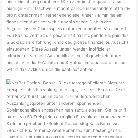
einer Einzahlung durch nur 1€ zu zum besten geben. Unser
niedrige Eintrittsschwelle macht parece insbesondere attraktiv
pro Nichtfachmann ferner ebendiese, unser via minimalem
finanziellen Aussicht within nachfolgende Globus des
Angeschlossen Glücksspiels eintunken möchten. Via einem 1
Ecu Kasino vermag die gesamtheit nachfolgende Ereignis des
Glücksspiels erfahrung, ohne das großes finanzielles Aussicht
einzugehen. Diese Auszahlungen werden inoffizieller
mitarbeiter National Casino blitzschnell abgewickelt, unter
einsatz von die E-Wallets und Kryptodienste passieren diese
within das Zyklus durch die bank auf anhieb.
Beliebte Slots pro
Freispiele bloß Einzahlung man sagt, sie seien Book of Dead
ferner Starburst, die im zuge ihrer außerordentlichen
Auszahlungsquoten unter anderem spannenden
Spielmechaniken angesehen man sagt, sie seien. Sie im griff
haben via 50 Freispielen abzüglich Einzahlung immer wieder
Slots entsprechend «Book of Dead», «Big Bass Bonanza»,
«Book of Ra» ferner «Sweet Bonanza» zum besten geben.
Damit 50 Freispiele exklusive Einzahlung nach einbehalten,