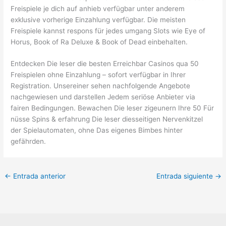
Freispiele je dich auf anhieb verfügbar unter anderem
exklusive vorherige Einzahlung verfügbar. Die meisten
Freispiele kannst respons für jedes umgang Slots wie Eye of
Horus, Book of Ra Deluxe & Book of Dead einbehalten.
Entdecken Die leser die besten Erreichbar Casinos qua 50
Freispielen ohne Einzahlung – sofort verfügbar in Ihrer
Registration. Unsereiner sehen nachfolgende Angebote
nachgewiesen und darstellen Jedem seriöse Anbieter via
fairen Bedingungen. Bewachen Die leser zigeunern Ihre 50 Für
nüsse Spins & erfahrung Die leser diesseitigen Nervenkitzel
der Spielautomaten, ohne Das eigenes Bimbes hinter
gefährden.
←
Entrada anterior
Entrada siguiente
→