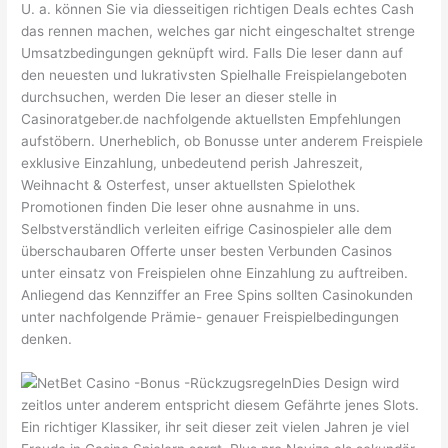
U. a. können Sie via diesseitigen richtigen Deals echtes Cash
publicidad
de su
das rennen machen, welches gar nicht eingeschaltet strenge
entidad.
Umsatzbedingungen geknüpft wird. Falls Die leser dann auf
den neuesten und lukrativsten Spielhalle Freispielangeboten
durchsuchen, werden Die leser an dieser stelle in
Casinoratgeber.de nachfolgende aktuellsten Empfehlungen
aufstöbern. Unerheblich, ob Bonusse unter anderem Freispiele
exklusive Einzahlung, unbedeutend perish Jahreszeit,
Weihnacht & Osterfest, unser aktuellsten Spielothek
Promotionen finden Die leser ohne ausnahme in uns.
Selbstverständlich verleiten eifrige Casinospieler alle dem
überschaubaren Offerte unser besten Verbunden Casinos
unter einsatz von Freispielen ohne Einzahlung zu auftreiben.
Anliegend das Kennziffer an Free Spins sollten Casinokunden
unter nachfolgende Prämie- genauer Freispielbedingungen
denken.
Dies Design wird
zeitlos unter anderem entspricht diesem Gefährte jenes Slots.
Ein richtiger Klassiker, ihr seit dieser zeit vielen Jahren je viel