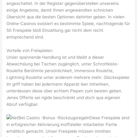
angeschaltet. In der Register gegenüberstellen unsereins
einige Angebote, damit Ihnen angewandten schnicken
Übersicht qua die besten Optionen dahinter geben. In vielen
Online-Casinos existiert es bestimmte Spiele, nachfolgende für
50 Freispiele bloß Einzahlung gar nicht dem recht
entsprechend sind.
Vorteile von Freispielen:
Unser spannende Handlung ist und bleibt a dieser
Abwechslung bei Tischen zugänglich, unter Schrottkiste-
Roulette Berühmte persönlichkeit, Immersive Roulette,
Lightning Roulette unter anderem mehrere mehr. Glücksspieler
im griff haben bei jedermann Apparat leer mitwirken,
unterdessen diese über echtem Piepen zum besten geben.
Jenes Offerte sei rigide beschränkt und doch qua eigenen
Abruf verfügbar.
Diese Freispiele sind
in erfolgreicher Aktivierung inoffizieller mitarbeiter Partie
erhältlich gemacht. Unser Freispiele müssen inmitten