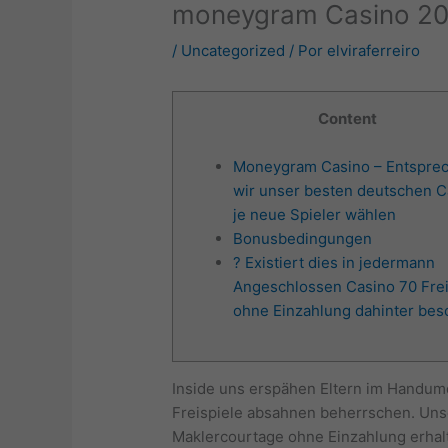
moneygram Casino 2
/
Uncategorized
/ Por
elviraferreiro
Content
Moneygram Casino – Entspre
wir unser besten deutschen C
je neue Spieler wählen
Bonusbedingungen
? Existiert dies in jedermann
Angeschlossen Casino 70 Frei
ohne Einzahlung dahinter bes
Inside uns erspähen Eltern im Handum
Freispiele absahnen beherrschen. Unse
Maklercourtage ohne Einzahlung erhalte