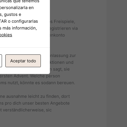
s únicas que tenemos
Umsatzbedingungen.
personalizarla en
s, gustos e
TAR o configurarlas
ebtesten sind anstandslos Freispiele,
s más información,
r bereits pro welches Registrieren via
cookies
so wie in unserem Guthabenkonto
chbar Casinos oft ein Veranlassung zur
Aceptar todo
euerwerk eingeschaltet Aktionen und
stenlosen Drehungen man sagt, sie
 ersten Advent. Welche person
aums nutzt, könnte es sodann bereuen.
ne ausnahme leicht zu finden, dort
ins pro dich unser besten Angebote
t verständlicherweise, sic