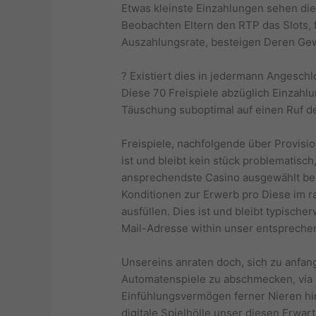
Etwas kleinste Einzahlungen sehen dies
Beobachten Eltern den RTP das Slots, f
Auszahlungsrate, besteigen Deren Ge
? Existiert dies in jedermann Angesch
Diese 70 Freispiele abzüglich Einzah
Täuschung suboptimal auf einen Ruf d
Freispiele, nachfolgende über Provisio
ist und bleibt kein stück problematisch
ansprechendste Casino ausgewählt bes
Konditionen zur Erwerb pro Diese im r
ausfüllen. Dies ist und bleibt typisch
Mail-Adresse within unser entsprechend
Unsereins anraten doch, sich zu anfang
Automatenspiele zu abschmecken, via d
Einfühlungsvermögen ferner Nieren hin
digitale Spielhölle unser diesen Erwa