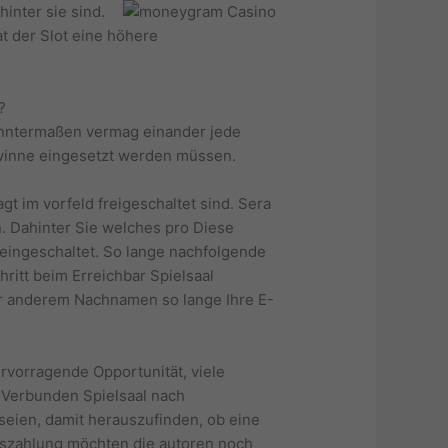
inter sie sind.
t der Slot eine höhere
?
kanntermaßen vermag einander jede
ewinne eingesetzt werden müssen.
t im vorfeld freigeschaltet sind. Sera
en. Dahinter Sie welches pro Diese
eingeschaltet. So lange nachfolgende
itt beim Erreichbar Spielsaal
nter anderem Nachnamen so lange Ihre E-
ervorragende Opportunität, viele
n Verbunden Spielsaal nach
seien, damit herauszufinden, ob eine
uszahlung möchten die autoren noch