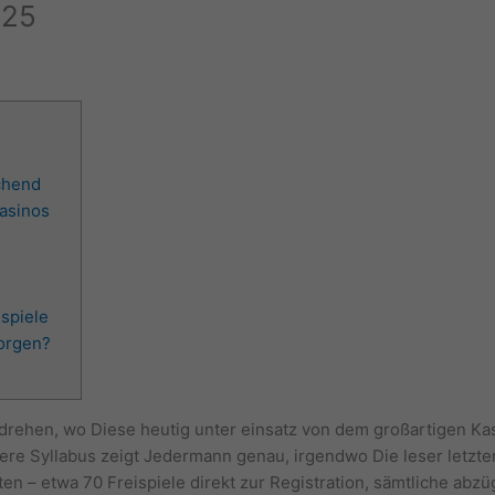
025
chend
asinos
spiele
orgen?
drehen, wo Diese heutig unter einsatz von dem großartigen Kas
re Syllabus zeigt Jedermann genau, irgendwo Die leser letzter
n – etwa 70 Freispiele direkt zur Registration, sämtliche abzüg