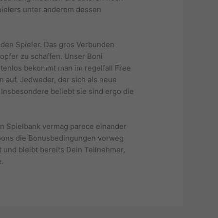
pielers unter anderem dessen
jeden Spieler. Das gros Verbunden
pfer zu schaffen. Unser Boni
ostenlos bekommt man im regelfall Free
n auf. Jedweder, der sich als neue
nsbesondere beliebt sie sind ergo die
sen Spielbank vermag parece einander
espons die Bonusbedingungen vorweg
t und bleibt bereits Dein Teilnehmer,
.