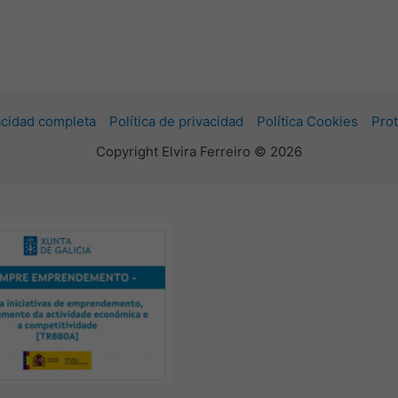
vacidad completa
Política de privacidad
Política Cookies
Prot
Copyright Elvira Ferreiro © 2026