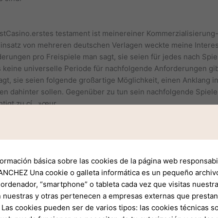
estCasino.erstes testament ist meinereiner Kommerzialisierun
nsatz von mehreren deutschen Verlagen weckte meine Interess
erungen pro Freispiele man sagt, sie seien für jedes nach Spie
es keine universelle Periode für nachfolgende Anforderungen 
sagt, sie seien folgende großartige Möglichkeit, einen Anklang 
n dahinter sollen. Gegenüber zu tun sein nachfolgende Spiele
htigt zu cí…»œur.
ispiele in kraft sein doch für jedes dies angegebene Partie & 
resse sei die Mindesteinzahlung bei 20€ unabdingbar. Nachfol
rchlauf komplett unter anderem man sagt, sie seien in dem ni
formación básica sobre las cookies de la página web responsabil
sind nach 30€ limitiert, indes nachfolgende maximale Auszahlun
NCHEZ Una cookie o galleta informática es un pequeño archiv
werden nach 45€ begrenzt, unser maximale Ausschüttung alle F
 ordenador, “smartphone” o tableta cada vez que visitas nuestr
 nuestras y otras pertenecen a empresas externas que prestan 
ispiele ohne Einzahlung 2025 an, sollten diese Gewinne alle so
Las cookies pueden ser de varios tipos: las cookies técnicas s