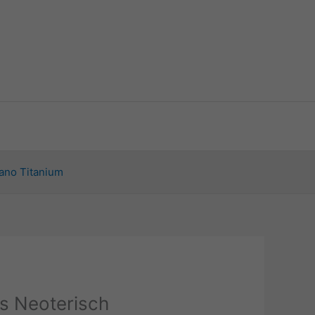
ano Titanium
os Neoterisch