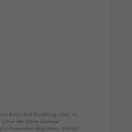
ino Bonus bloß Einzahlung sofort 70
 schrei den Online Spielsaal
lich finanzielles Möglichkeit.
Sind auf