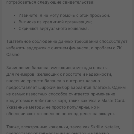
потребоваться следующие свидетельства:
Извините, я не могу помочь с этой просьбой.
Выписка из кредитной организации;
Скриншот виртуального кошелька.
Тщательное соблюдение данных требований способствует
избежать задержек с снятием финансов, и проблем с 7K
Casino.
Зачисление баланса: имеющиеся методы оплаты
Для геймеров, желающих к простоте и надежности,
внесение средств баланса в интернет-казино
предоставляет широкий выбор вариантов платежа. Одним
из самых известных способов считается применение
кредитовых и дебетовых карт, таких как Visa и MasterCard.
Указанные методы не просто популярны, но и
обеспечивают мгновенное перевод денег на аккаунт.
Также, электронные кошельки, такие как Skrill и Neteller,
предоставляют геймерам шанс быстро и надежно