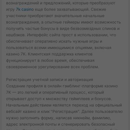
вознаграждений и предложений, которые преобразуют
игру
7k casino
еще более захватывающей. Свежие
участники приобретают значительные начальные
вознаграждения, а опытные геймеры имеют возможность
получить частые бонусы в виде безвозмездных спинов и
кешбэков. Интерфейс сайта прост в использовании, что
обеспечивает оперативно искать нужные игры и
пользоваться всеми имеющимися опциями, включая
казино 7К. Клиентская поддержка клиентов
функционирует в любое время, обеспечивая
своевременное урегулирование всех проблем.
Регистрация учетной записи и авторизация
Создание профиля в онлайн гэмблинг-платформе казино
7К — это легкий и оперативный процесс, который
открывает доступ к множеству геймплеев и бонусов.
Начальным действием является переход на официальный
вебсайт казино и клик "Регистрация". Далее пользователю
нужно заполнить форму, написав никнейм, фамилию,
адрес электронной почты и сгенерировать безопасный