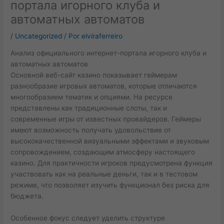
портала игорного клуба и
автоматных автоматов
/
Uncategorized
/ Por
elviraferreiro
Анализ официального интернет-портала игорного клуба и
автоматных автоматов
Основной веб-сайт казино показывает геймерам
разнообразие игровых автоматов, которые отличаются
многообразием тематик и опциями. На ресурсе
представлены как традиционные слоты, так и
современные игры от известных провайдеров. Геймеры
имеют возможность получать удовольствие от
высококачественной визуальными эффектами и звуковым
сопровождением, создающим атмосферу настоящего
казино. Для практичности игроков предусмотрена функция
участвовать как на реальные деньги, так и в тестовом
режиме, что позволяет изучить функционал без риска для
бюджета.
Особенное фокус следует уделить структуре