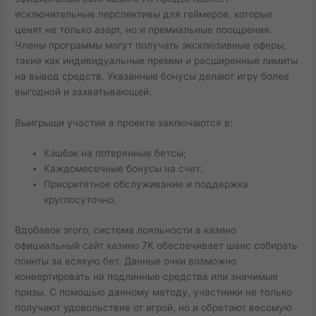
исключительные перспективы для геймеров, которые
ценят не только азарт, но и премиальные поощрения.
Члены программы могут получать эксклюзивные оферы,
такие как индивидуальные премии и расширенные лимиты
на вывод средств. Указанные бонусы делают игру более
выгодной и захватывающей.
Выигрыши участия в проекте заключаются в:
Кэшбэк на потерянные бетсы;
Каждомесечные бонусы на счет;
Приоритетное обслуживание и поддержка
круглосуточно.
Вдобавок этого, система лояльности в казино
официальный сайт казино 7К обеспечивает шанс собирать
поинты за всякую бет. Данные очки возможно
конвертировать на подлинные средства или значимые
призы. С помощью данному методу, участники не только
получают удовольствие от игрой, но и обретают весомую