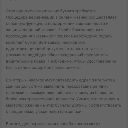
Этап идентификации: какие бумаги требуются
Процедура верификации в онлайн-казино осуществляет
основную функцию в поддержании защищенности и
защиты сведений игроков. Чтобы благополучного
прохождения указанной процесса необходимо подать
комплект бумаг. Во-первых, необходимо
идентификационный документ, в качестве такого
документа подойдет общегражданский паспорт или
водительские права. Необходимо, чтобы удостоверение
был в силе и содержал ясную снимок.
Во-вторых, необходимо подтвердить адрес жительства.
Данное допустимо выполнить, предоставив реплику
платежки за коммуналку либо же выписку из банка, не
более чем трехмесячной давности. Учтите, что фамилия и
местоположение на этих бумагах должны соответствовать
с сведениями, указанными при записи.
В итоге, для верификации способа оплаты могут