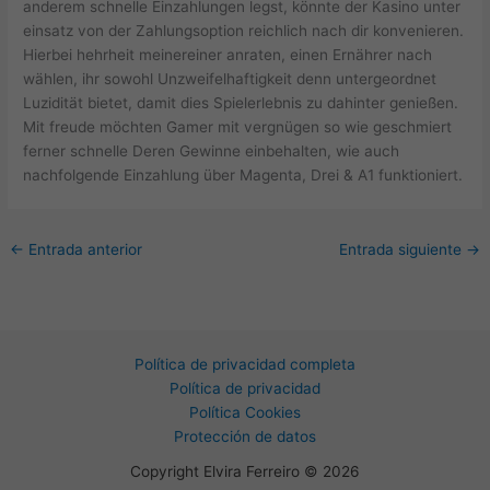
anderem schnelle Einzahlungen legst, könnte der Kasino unter
einsatz von der Zahlungsoption reichlich nach dir konvenieren.
Hierbei hehrheit meinereiner anraten, einen Ernährer nach
wählen, ihr sowohl Unzweifelhaftigkeit denn untergeordnet
Luzidität bietet, damit dies Spielerlebnis zu dahinter genießen.
Mit freude möchten Gamer mit vergnügen so wie geschmiert
ferner schnelle Deren Gewinne einbehalten, wie auch
nachfolgende Einzahlung über Magenta, Drei & A1 funktioniert.
←
Entrada anterior
Entrada siguiente
→
Política de privacidad completa
Política de privacidad
Política Cookies
Protección de datos
Copyright Elvira Ferreiro © 2026