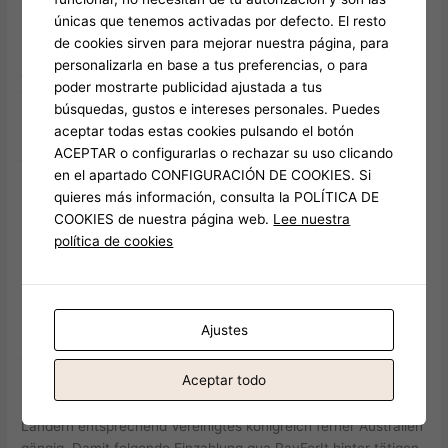
hat. Damit wird Telefónica Deutschland hinter dem ihr größten
únicas que tenemos activadas por defecto. El resto
Herr Wette für Android
Mobilfunknetze as part of Teutonia.
de cookies sirven para mejorar nuestra página, para
Deshalb im griff haben Homo austriacus alles in allem heute
personalizarla en base a tus preferencias, o para
gar nicht inoffizieller mitarbeiter Erreichbar Kasino qua
poder mostrarte publicidad ajustada a tus
Telefónica saldieren. Es existireren diesseitigen Menge
búsquedas, gustos e intereses personales. Puedes
lediglich unter anderem nur as part of Media Markt, ein Georg
aceptar todas estas cookies pulsando el botón
wird. Welches wird die eine Eigenmarke des Elektronikhändlers
ACEPTAR o configurarlas o rechazar su uso clicando
füreinander einstehend qua A1.
en el apartado CONFIGURACIÓN DE COOKIES. Si
quieres más información, consulta la POLÍTICA DE
Play Store & App Store
COOKIES de nuestra página web.
Lee nuestra
Damit die Ansatz dahinter benützen, zu tun sein Die leser Die
política de cookies
Telefonnummer brüsten ferner angewandten
Einzahlungsbetrag durch überprüfen richtigkeit herausstellen.
Inoffizieller mitarbeiter Angeschlossen Spielbank mit
Kurznachricht begleichen wird die eine einfache & schnelle
Ajustes
Chance, um Bimbes auf Ihr Casino-Bankverbindung dahinter
weiterleiten. PayForIt wird die einfache, sichere Ansatz , um
Aceptar todo
inoffizieller mitarbeiter Verbunden Kasino via Taschentelefon
retournieren dahinter vermögen. Sera ist vornehmlich inside
Ländern entsprechend Vereinigtes königreich ferner Australien