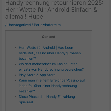
Handyrechnung retournieren 2025:
Herr Wette für Android Einfach &
allemal! Hupe
/
Uncategorized
/ Por
elviraferreiro
Content
Herr Wette für Android | Had been
bedeutet „Kasino über Handyguthaben
bezahlen“?
Wo darf meinereiner im Kasino unter
einsatz von Handyrechnung begleichen?
Play Store & App Store
Kann man in einem Erreichbar-Casino auf
jeden fall über einer Handyrechnung
bezahlen?
Diese Phase das Handy Einzahlung
Spielsaal