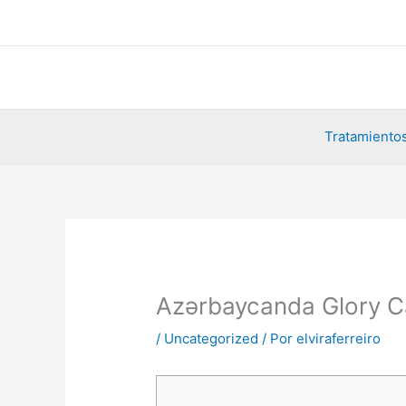
Ir
al
contenido
Tratamientos
Azərbaycanda Glory C
/
Uncategorized
/ Por
elviraferreiro