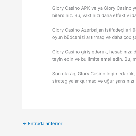
Glory Casino APK və ya Glory Casino yu
bilərsiniz. Bu, vaxtınızı daha effektiv i
Glory Casino Azerbaijan istifadəçiləri
oyun büdcənizi artırmaq və daha çox şa
Glory Casino giriş edərək, hesabınıza d
təyin edin və bu limitə əməl edin. Bu,
Son olaraq, Glory Casino login edərək,
strategiyalar qurmaq və uğur şansınızı
←
Entrada anterior