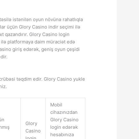
əsilə istənilən oyun növünə rahatlıqla
lar üçün Glory Casino indir seçimi ilə
xt qazandırır. Glory Casino login
i ilə platformaya daim müraciət edə
Casino giriş edərək, geniş oyun çeşidi
dir.
təcrübəsi təqdim edir. Glory Casino yukle
niz.
Mobil
cihazınızdan
ün
Glory Casino
Glory
anmış
login edərək
Casino
hesabınıza
login