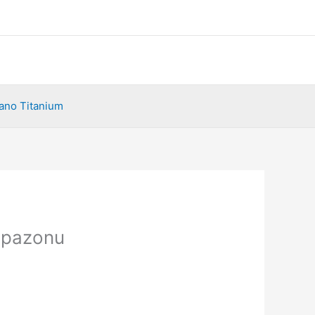
ano Titanium
apazonu