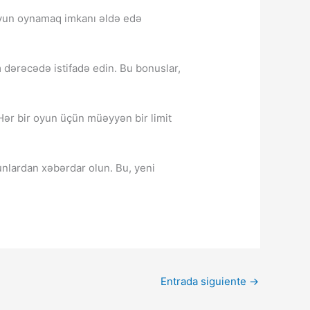
 oyun oynamaq imkanı əldə edə
 dərəcədə istifadə edin. Bu bonuslar,
 Hər bir oyun üçün müəyyən bir limit
nlardan xəbərdar olun. Bu, yeni
Entrada siguiente
→