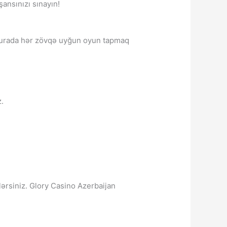
şansınızı sınayın!
. Burada hər zövqə uyğun oyun tapmaq
z.
ilərsiniz. Glory Casino Azerbaijan