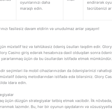
oyunlarınızı daha
endirərək oy
maraqlı edin.
təcrübənizi art
rınızı fasiləsiz davam etdirin və unudulmaz anlar yaşayın!
üçün müxtəlif tez və təhlükəsiz ödəniş üsulları təqdim edir. Glo
. Glory Casino giriş edərək hesabınıza daxil olduqdan sonra ödəni
an yararlanmaq üçün də bu üsullardan istifadə etmək mümkündür
ir seçimləri ilə mobil cihazlarınızdan da ödənişlərinizi rahatlıq
, müxtəlif ödəniş metodlarından istifadə edə bilərsiniz. Glory Ca
ildə idarə edin.
egiyalar
 üçün düzgün strategiyalar tətbiq etmək vacibdir. İlk növbədə,
yrənmək lazımdır. Bu, hər bir oyunun qaydalarını və xüsusiyyət