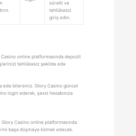
un
sürətli və
ırın.
təhlükəsiz
giriş edin.
ry Casino online platformasında depozit
şlərinizi təhlükəsiz şəkildə edə
.
la edə bilərsiniz. Glory Casino güncel
sino login edərək, şəxsi hesabınıza
 Glory Casino online platformasında
lərini başa düşməyə kömək edəcək.