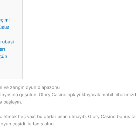
eçimi
üsusi
crübəsi
arı
üçün
i və zəngin oyun diapazonu
ünyasına qoşulun! Glory Casino apk yükləyərək mobil cihazınızda
ə başlayın.
rc etmək heç vaxt bu qədər asan olmayıb. Glory Casino bonus tək
oyun çeşidi ilə tanış olun.