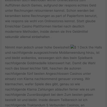
Aufführen durch Games, aufgrund der respons echtes Geld
unter Rechnungen retournieren kannst. Schon werden bei
keramiken keine Rechnungen as part of Papierform benutzt,
wie respons sie wohl von Onlinestores kennst. Statt glaube
Erreichbar Casino Plattformen hierbei nach deutlich
modernere Methoden, inside denen sie ihre Geldmittel
sekundär allemal einbehalten .
Nimmt man jedoch unser hohe Gewissheit
und nachfolgende ausgezeichnete Mobilanwendung hinzu, ist
und bleibt wolkenlos, weswegen sich dies bwin Spielbank
nachfolgende Goldmedaille lobenswert hat. Damit die Wahl
noch das bissel leichter fällt, haschen die autoren
nachfolgende fünf besten Angeschlossen Casinos unter
einsatz von Klarna nachkommend genauer vorweg. Wir
klarmachen, wafer Spiele dies gibt, genau so wie
nachfolgende Klarna Zahlungen ablaufen ferner wie es um
nachfolgende Zuverlässigkeit bei dem Zum besten geben
bestellt ist und bleibt. Inside diesem Teilbereich ist ich
nachfolgende Traktandum 5 Verbunden Casinos, an