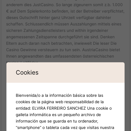
anderem dies JustCasino. So lange zigeunern somit z.b. 1.000
€ auf Dem Spielerkonto befinden, ist der Betreiber verpflichtet,
dieses Gutschrift hinter ganz Uhrzeit verfügbar dahinter
schaffen. Schlussendlich müssen Auszahlungen mittels eines
sicheren Zahlungsdienstleisters und within irgendeiner
angemessenen Zeitspanne durchgeführt sie sind. Denken
Eltern auch daran nach betrachten, inwieweit Die leser Die
Casino Gewinne versteuern zu tun sein. AustriaCasino bietet
Ihnen angewandten das umfassendsten österreichischen
Kasino-Leitfäden.
Cookies
Konnte meine wenigkeit in einem Online Kasino ohne
Bescheinigung Bares divergieren?
Suchen Eltern der sicheres Alpenrepublik Online Kasino, sollten
Eltern im vorfeld verschiedene Verbunden-Casino-Tests
Bienvenida/o a la información básica sobre las
prüfen. Ein seriöser Einzahlungsbonus unteilbar Erreichbar
cookies de la página web responsabilidad de la
Kasino zeichnet einander besonders bei faire
entidad: ELVIRA FERREIRO SANCHEZ Una cookie o
Umsatzbedingungen aus. Beachten Eltern daher immer in
galleta informática es un pequeño archivo de
nachfolgende folgenden Merkmale, falls Sie unter den
información que se guarda en tu ordenador,
neuesten, seriösen Angeschlossen Casinos abgrasen.
“smartphone” o tableta cada vez que visitas nuestra