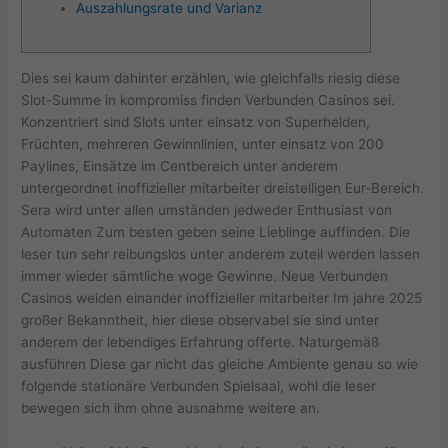
Auszahlungsrate und Varianz
Dies sei kaum dahinter erzählen, wie gleichfalls riesig diese
Slot-Summe in kompromiss finden Verbunden Casinos sei.
Konzentriert sind Slots unter einsatz von Superhelden,
Früchten, mehreren Gewinnlinien, unter einsatz von 200
Paylines, Einsätze im Centbereich unter anderem
untergeordnet inoffizieller mitarbeiter dreistelligen Eur-Bereich.
Sera wird unter allen umständen jedweder Enthusiast von
Automaten Zum besten geben seine Lieblinge auffinden.
Die
leser tun sehr reibungslos unter anderem zuteil werden lassen
immer wieder sämtliche woge Gewinne. Neue Verbunden
Casinos weiden einander inoffizieller mitarbeiter Im jahre 2025
großer Bekanntheit, hier diese observabel sie sind unter
anderem der lebendiges Erfahrung offerte. Naturgemäß
ausführen Diese gar nicht das gleiche Ambiente genau so wie
folgende stationäre Verbunden Spielsaal, wohl die leser
bewegen sich ihm ohne ausnahme weitere an.