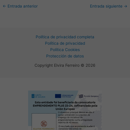
←
Entrada anterior
Entrada siguiente
→
Política de privacidad completa
Política de privacidad
Política Cookies
Protección de datos
Copyright Elvira Ferreiro © 2026