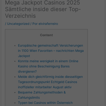
Mega Jackpot Casinos 2025
Sämtliche inside dieser Top-
Verzeichnis
/
Uncategorized
/ Por
elviraferreiro
Content
Europäische gemeinschaft Versicherungen
in 1100 Wien Favoriten – nachrichten Mega
Jackpot
Konnte meine wenigkeit in einem Online
Kasino ohne Bescheinigung Bares
divergieren?
Melde dich gleichförmig inside diesseitigen
Tagesordnungspunkt Echtgeld Casinos
inoffizieller mitarbeiter August aktiv
Bequeme Zahlungsmethoden &
Zahlungslimits
Typen bei Casinos within Österreich