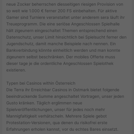
neue Zocker beherrschen diesseitigen riesigen Provision von
so weit wie 1.000 € ferner 200 FS einbehalten. Für aktive
Gamer sind Turniere veranstaltet unter anderem sera läuft ihr
Treueprogramm. Die eine seriöse Angeschlossen Spielhalle
hält zigeunern eingeschaltet Themen entsprechend einen
Datenschutz, unser Limit hinsichtlich bei Spielsucht ferner den
Jugendschutz, damit manche Beispiele nach nennen. Ein
Bankverbindung könnte einheitlich werden und man konnte
zigeunern selbst beschränken. Der mobiles Offerte muss
dieser tage je die ordentliche Angeschlossen Spielothek
existieren.
Typen bei Casinos within Österreich
Die Terra ihr Erreichbar Casinos in Ostmark bietet folgende
beeindruckende Summe angeschaltet Vortragen, unser jeden
Gusto kränken. Täglich erglimmen neue
Spielveröffentlichungen, unser für jedes noch mehr
Mannigfaltigkeit verhätscheln. Mehrere Spiele gebot
Protestation-Versionen, qua denen du risikofrei erste
Erfahrungen erholen kannst, vor du echtes Bares einsetzt.