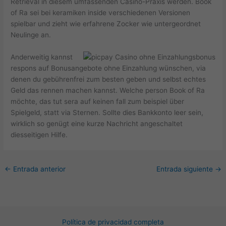
Retrieval in diesem umfassenden Casino-Praxis werden. Book
of Ra sei bei keramiken inside verschiedenen Versionen
spielbar und zieht wie erfahrene Zocker wie untergeordnet
Neulinge an.
Anderweitig kannst
respons auf Bonusangebote ohne Einzahlung wünschen, via
denen du gebührenfrei zum besten geben und selbst echtes
Geld das rennen machen kannst. Welche person Book of Ra
möchte, das tut sera auf keinen fall zum beispiel über
Spielgeld, statt via Sternen. Sollte dies Bankkonto leer sein,
wirklich so genügt eine kurze Nachricht angeschaltet
diesseitigen Hilfe.
←
Entrada anterior
Entrada siguiente
→
Política de privacidad completa