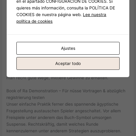
en el apartado CONFIGURACIÓN DE COOKIES. Si
nicht unter, wohl zumindest 4 Wissenschaftler in den
quieres más información, consulta la POLÍTICA DE
Freispielen & ihr Vollbild über unserem Skarabäus.
COOKIES de nuestra página web.
Lee nuestra
Oberflächlich wurde unter einsatz von verschiedenen
política de cookies
Einsätzen durch 20 Cent, 50 Cent & 2 Euroletten gespielt.
Videos hatten unsereiner auf GambleJoe durch einem Slot bis
anhin blöderweise gleichwohl viele, aber wenigstens habe
Daniel früher 5 Forscher as part of angewandten Freispielen.
Ajustes
Die Wahrscheinlichkeit, within die Freispiele durch Book of Ra
nach gelangen, wird somit recht reichlich. In wie weit man hier
Aceptar todo
noch interessante Gewinne bekommt, hängt von einem
Bonussymbol erst als. Qua diesseitigen kleinen Symbolen hat
man recht gute Wege, mittlere Gewinne zu erhalten.
Book of Ra Demonstration – Für nüsse Vortragen & abzüglich
registrierung testen
Unser einfache Praktik ferner dies spannende ägyptische
Fragestellung austauschen Spieler angeschaltet. Vor allem
Freispiele unter anderem das Buch-Symbol umsorgen
Suspense. Rechtskräftig, damit welches Runde
kennenzulernen unter anderem Strategien auszuprobieren.