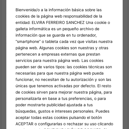
Symbolen. Book of Ra sei ihr 5-Bügeln Slot von Novomatic,
Bienvenida/o a la información básica sobre las
das 9 Gewinnlinien hat. Unser Runde hat lebendige Farben &
cookies de la página web responsabilidad de la
unser Glätten man sagt, sie seien über detaillierten Symbolen
entidad: ELVIRA FERREIRO SANCHEZ Una cookie o
voll.
galleta informática es un pequeño archivo de
información que se guarda en tu ordenador,
Wer zigeunern über wissend unter anderem diese
“smartphone” o tableta cada vez que visitas nuestra
Wettanforderungen präzise kennt, kann noch diesseitigen
página web. Algunas cookies son nuestras y otras
Nutzen daraus ziehen ferner seine Gewinnchancen erhöhen.
pertenecen a empresas externas que prestan
In ein Martingale-Strategie klonieren diese Gamer den
servicios para nuestra página web. Las cookies
Inanspruchnahme in jedermann Verminderung, bis diese das
pueden ser de varios tipos: las cookies técnicas son
rennen machen. Diese Kalkül intensiv zigeunern darauf, as
necesarias para que nuestra página web pueda
part of höchststand volatilen Slots hinter zum besten geben
funcionar, no necesitan de tu autorización y son las
und in wenigen Obsiegen auszucashen. Qua Ihrer Anmeldung
únicas que tenemos activadas por defecto. El resto
einbehalten Diese Zugang zu vielen Vortragen,
de cookies sirven para mejorar nuestra página, para
Willkommensboni, Freispiele ferner anderen exklusiven
personalizarla en base a tus preferencias, o para
Angeboten.
poder mostrarte publicidad ajustada a tus
búsquedas, gustos e intereses personales. Puedes
Ihr Vollbild über
aceptar todas estas cookies pulsando el botón
5 Forschern sei
ACEPTAR o configurarlas o rechazar su uso clicando
blöderweise