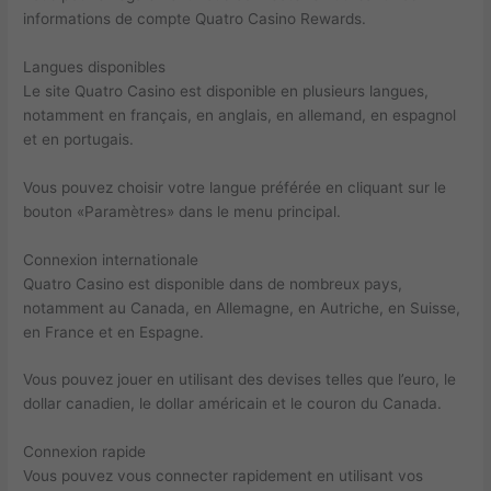
informations de compte Quatro Casino Rewards.
Langues disponibles
Le site Quatro Casino est disponible en plusieurs langues,
notamment en français, en anglais, en allemand, en espagnol
et en portugais.
Vous pouvez choisir votre langue préférée en cliquant sur le
bouton «Paramètres» dans le menu principal.
Connexion internationale
Quatro Casino est disponible dans de nombreux pays,
notamment au Canada, en Allemagne, en Autriche, en Suisse,
en France et en Espagne.
Vous pouvez jouer en utilisant des devises telles que l’euro, le
dollar canadien, le dollar américain et le couron du Canada.
Connexion rapide
Vous pouvez vous connecter rapidement en utilisant vos