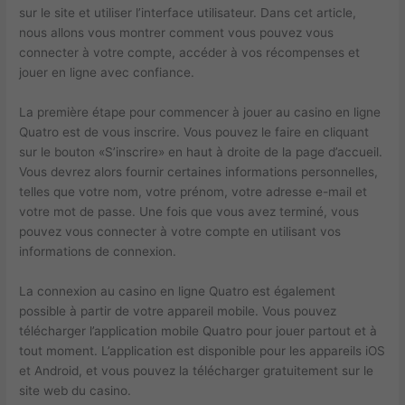
sur le site et utiliser l’interface utilisateur. Dans cet article,
nous allons vous montrer comment vous pouvez vous
connecter à votre compte, accéder à vos récompenses et
jouer en ligne avec confiance.
La première étape pour commencer à jouer au casino en ligne
Quatro est de vous inscrire. Vous pouvez le faire en cliquant
sur le bouton «S’inscrire» en haut à droite de la page d’accueil.
Vous devrez alors fournir certaines informations personnelles,
telles que votre nom, votre prénom, votre adresse e-mail et
votre mot de passe. Une fois que vous avez terminé, vous
pouvez vous connecter à votre compte en utilisant vos
informations de connexion.
La connexion au casino en ligne Quatro est également
possible à partir de votre appareil mobile. Vous pouvez
télécharger l’application mobile Quatro pour jouer partout et à
tout moment. L’application est disponible pour les appareils iOS
et Android, et vous pouvez la télécharger gratuitement sur le
site web du casino.