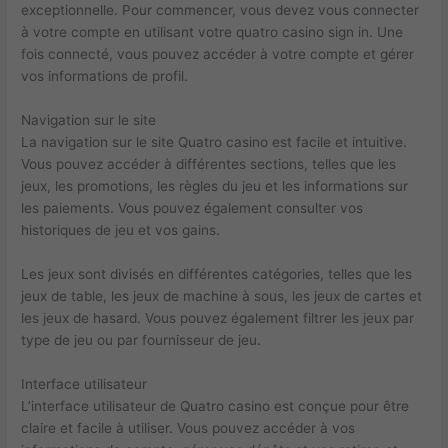
exceptionnelle. Pour commencer, vous devez vous connecter
à votre compte en utilisant votre quatro casino sign in. Une
fois connecté, vous pouvez accéder à votre compte et gérer
vos informations de profil.
Navigation sur le site
La navigation sur le site Quatro casino est facile et intuitive.
Vous pouvez accéder à différentes sections, telles que les
jeux, les promotions, les règles du jeu et les informations sur
les paiements. Vous pouvez également consulter vos
historiques de jeu et vos gains.
Les jeux sont divisés en différentes catégories, telles que les
jeux de table, les jeux de machine à sous, les jeux de cartes et
les jeux de hasard. Vous pouvez également filtrer les jeux par
type de jeu ou par fournisseur de jeu.
Interface utilisateur
L’interface utilisateur de Quatro casino est conçue pour être
claire et facile à utiliser. Vous pouvez accéder à vos