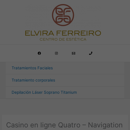
Ir
al
contenido
Tratamientos Faciales
Tratamiento corporales
Depilación Láser Soprano Titanium
Casino en ligne Quatro – Navigation