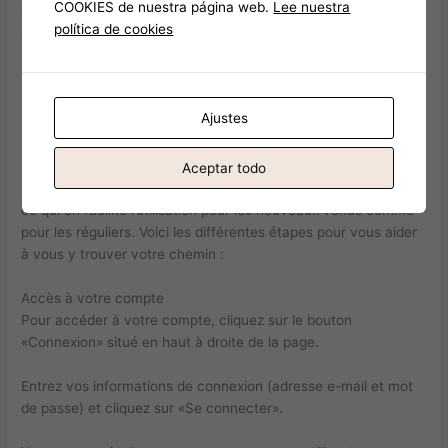
COOKIES de nuestra página web.
Lee nuestra
dans la barre d’adresse de votre navigateur pour vous assurer
política de cookies
que vous êtes connecté à un site sécurisé.
Si vous avez des problèmes pour vous connecter, n’hésitez
pas à contacter notre équipe de support client pour obtenir de
Ajustes
l’aide.
Navigation sur le site
Aceptar todo
La navigation sur le site Quatro Casino est simple et intuitive,
ce qui en facilite l’utilisation pour les nouveaux venus comme
pour les réguliers. Voici les différentes étapes pour vous aider
à vous y trouver votre chemin :
Accès à votre compte
Pour accéder à votre compte, cliquez sur le bouton
«Connexion» situé en haut à droite de la page.
Entrez vos informations de connexion (adresse e-mail et mot
de passe) et cliquez sur «Se connecter».