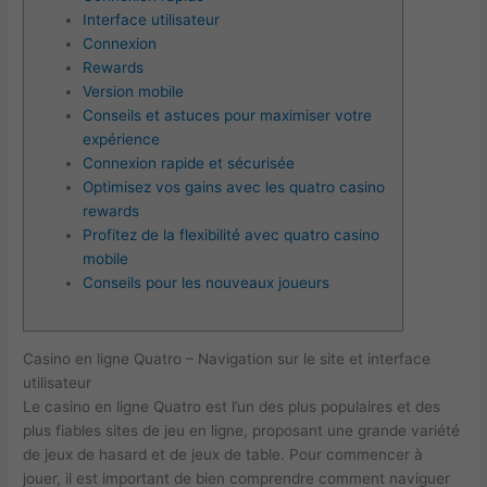
Interface utilisateur
Connexion
Rewards
Version mobile
Conseils et astuces pour maximiser votre
expérience
Connexion rapide et sécurisée
Optimisez vos gains avec les quatro casino
rewards
Profitez de la flexibilité avec quatro casino
mobile
Conseils pour les nouveaux joueurs
Casino en ligne Quatro – Navigation sur le site et interface
utilisateur
Le casino en ligne Quatro est l’un des plus populaires et des
plus fiables sites de jeu en ligne, proposant une grande variété
de jeux de hasard et de jeux de table. Pour commencer à
jouer, il est important de bien comprendre comment naviguer