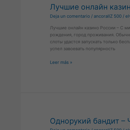
Лучшие
Лучшие онлайн кази
онлайн
Deja un comentario
/
ancorallZ 500
/
el
казино
России
Лучшие онлайн казино России – С м
–
рождения, город проживания. Обычн
С
слоты удастся запускать только бес
минимальным
успел завоевать популярность
депозитом
Leer más »
Однорукий
Однорукий бандит – 
бандит