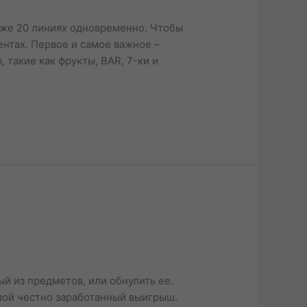
даже 20 линиях одновременно. Чтобы
нтах. Первое и самое важное –
такие как фрукты, BAR, 7-ки и
й из предметов, или обнулить ее.
свой честно заработанный выигрыш.