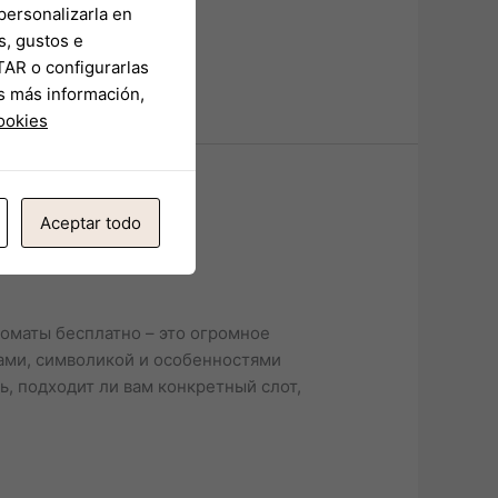
personalizarla en
s, gustos e
TAR o configurarlas
s más información,
cookies
Aceptar todo
оматы бесплатно – это огромное
ами, символикой и особенностями
, подходит ли вам конкретный слот,