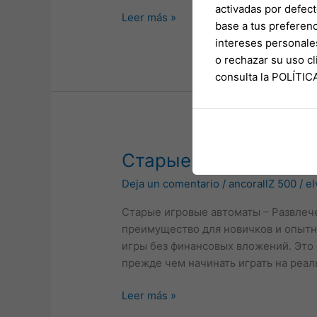
activadas por defect
избегать
Leer más »
base a tus preferenc
intereses personale
o rechazar su uso 
consulta la POLÍTI
Старые
Старые игровые авто
игровые
Deja un comentario
/
ancorallZ 500
/
el
автоматы
–
Старые игровые автоматы – Развлеч
Развлечение
преимущество для новичков и опытн
без
игры без финансовых вложений. Это 
лишнего
прежде чем начинать играть на реа
Leer más »