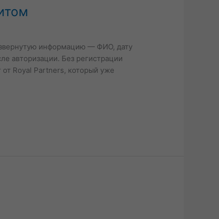
итом
азвернутую информацию — ФИО, дату
ле авторизации. Без регистрации
от Royal Partners, который уже