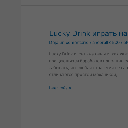
Lucky
Lucky Drink играть н
Drink
Deja un comentario
/
ancorallZ 500
/
el
играть
на
Lucky Drink играть на деньги: как у
деньги:
вращающихся барабанов наполнил её 
как
забывать, что любая стратегия не га
удвоить
отличаются простой механикой,
выигрыш
Leer más »