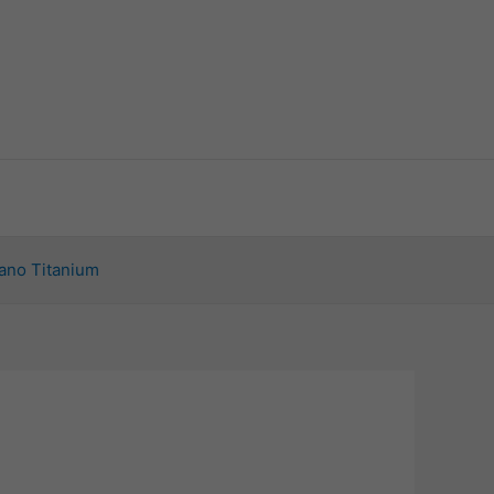
ano Titanium