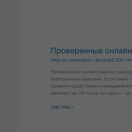
Проверенные
Проверенные онлайн 
онлайн
Deja un comentario
/
ancorallZ 500
/
el
казино
с
Проверенные онлайн казино с вывод
выводом
электронном кошельке. Если каких-т
денег
профиле представлена правдивая ин
–
занимает до 24 часов, на карты — до
Высокая
прозрачность
Leer más »