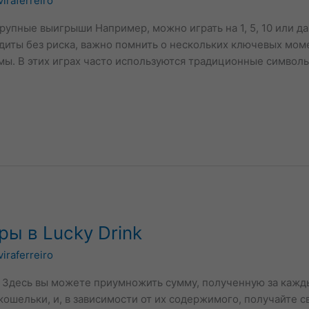
viraferreiro
крупные выигрыши Например, можно играть на 1, 5, 10 или 
диты без риска, важно помнить о нескольких ключевых моме
. В этих играх часто используются традиционные символы, 
ы в Lucky Drink
viraferreiro
k Здесь вы можете приумножить сумму, полученную за кажды
кошельки, и, в зависимости от их содержимого, получайте 