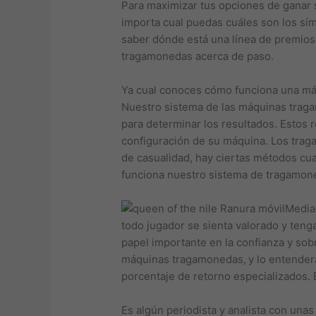
Para maximizar tus opciones de ganar 
importa cual puedas cuáles son los sím
saber dónde está una línea de premios.
tragamonedas acerca de paso.
Ya cual conoces cómo funciona una máqu
Nuestro sistema de las máquinas traga
para determinar los resultados. Estos r
configuración de su máquina. Los traga
de casualidad, hay ciertas métodos cua
funciona nuestro sistema de tragamone
Median
todo jugador se sienta valorado y ten
papel importante en la confianza y so
máquinas tragamonedas, y lo entender
porcentaje de retorno especializados.
Es algún periodista y analista con una