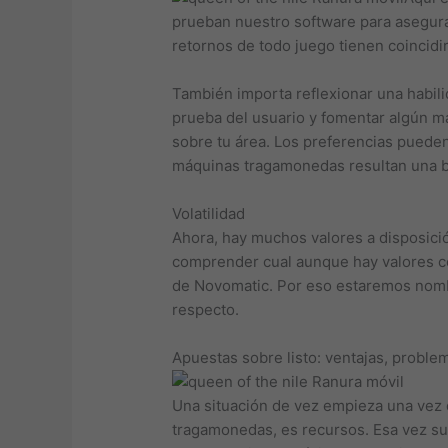
prueban nuestro software para asegurar
retornos de todo juego tienen coincidi
También importa reflexionar una habilid
prueba del usuario y fomentar algún ma
sobre tu área. Los preferencias pueden 
máquinas tragamonedas resultan una bue
Volatilidad
Ahora, hay muchos valores a disposici
comprender cual aunque hay valores c
de Novomatic. Por eso estaremos nomb
respecto.
Apuestas sobre listo: ventajas, proble
Una situación de vez empieza una vez q
tragamonedas, es recursos. Esa vez su