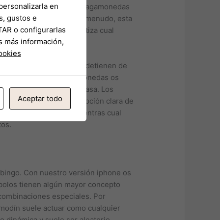
personalizarla en
cia de ganancias de una tragamonedas
s, gustos e
ugador y la volatilidad. A menudo, esta
TAR o configurarlas
centaje de pago no garantiza cual
s más información,
o.
cookies
símbolos cual giran y se detienen de
ómo funcionan los tragamonedas os
ades y la ventaja de la casa. Los
Aceptar todo
nas no tienen una percepción clara de
e el funcionamiento, mientras cual
tos.
l bingo. Con nuestro versión iphone os
mbolos tienen algún mayor concepto
combinaciones especiales. Por
omodín suele actuar como cualquier
dinámica y suele ser aleatorio .