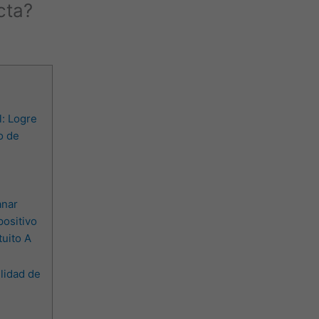
cta?
l: Logre
o de
,
anar
positivo
uito A
ilidad de