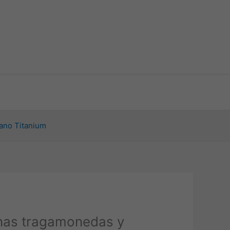
ano Titanium
inas tragamonedas y