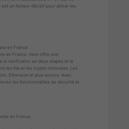
est un facteur décisif pour attirer les
igne en France
gne en France. Vave offre une
 la vérification en deux étapes et le
is les fiat et les crypto-monnaies. Les
tcoin, Ethereum et plus encore. Avec
lorez les fonctionnalités de sécurité et
elle en France.