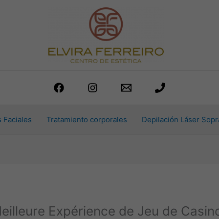
 Faciales
Tratamiento corporales
Depilación Láser Sopr
eilleure Expérience de Jeu de Casin