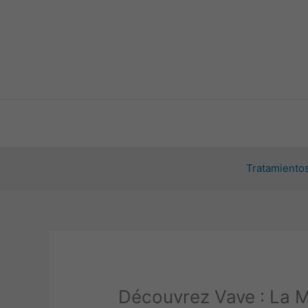
Ir
al
contenido
Tratamientos
Découvrez Vave : La M