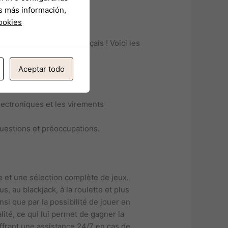
en ligne en France !
s más información,
cookies
eur casino en ligne français ! Voici les
ck et le vidéo poker.
Aceptar todo
électroniques et les virements
questions et préoccupations.
e et une sélection complète de jeux.
s, au blackjack, à la roulette et plus
si que par la possibilité de jouer en
lité, ce qui lui permet de gagner la
offrant une assistance 24/7 en cas de