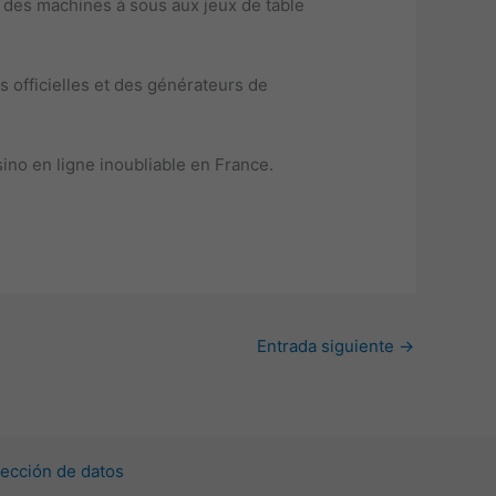
 des machines à sous aux jeux de table
s officielles et des générateurs de
ino en ligne inoubliable en France.
Entrada siguiente
→
ección de datos