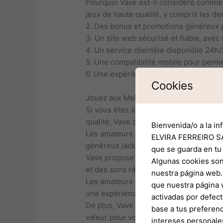
Pourquoi Vave est-il considéré comme l
jeux de haute qualité, y compris les de
2. Des bonus et promotions généreux pou
3. Un site web sécurisé et fiable, avec
4. Un service clientèle disponible 24h
5. Une compatibilité mobile pour permet
6. Une expérience de jeu fluide et agr
Cookies
Jouez aux Meilleurs Jeux de Casino su
Si vous êtes à la recherche des meilleu
qualité, Vave offre une expérience de j
Bienvenida/o a la in
Les amateurs de machines à sous seront
ELVIRA FERREIRO SA
généreux jackpots.
que se guarda en tu
Vave propose également une variété de 
Algunas cookies son
et des sons réalistes.
nuestra página web. 
Les amateurs de jeux de casino en dire
que nuestra página 
une expérience de jeu immersive depuis
activadas por defect
De plus, Vave offre des bonus et des p
base a tus preferenc
valeur pour votre temps et votre argent
intereses personale