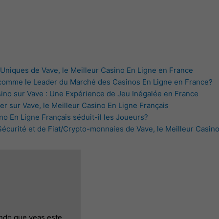
Uniques de Vave, le Meilleur Casino En Ligne en France
 comme le Leader du Marché des Casinos En Ligne en France?
ino sur Vave : Une Expérience de Jeu Inégalée en France
r sur Vave, le Meilleur Casino En Ligne Français
o En Ligne Français séduit-il les Joueurs?
Sécurité et de Fiat/Crypto-monnaies de Vave, le Meilleur Casin
endo que veas este