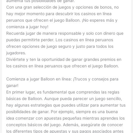
aumenta tus posibilidades de ganar.
Con una gran selección de juegos y opciones de bonos, no
hay mejor momento para descubrir los casinos en línea
peruanos que ofrecen el juego Balloon. ¡No esperes más y
comienza a jugar hoy!
Recuerda jugar de manera responsable y solo con dinero que
puedas permitirte perder. Los casinos en línea peruanos
ofrecen opciones de juego seguro y justo para todos los
jugadores.
Diviértete y ten la oportunidad de ganar grandes premios en
los casinos en línea peruanos que ofrecen el juego Balloon.
Comienza a jugar Balloon en línea: ¡Trucos y consejos para
ganar!
En primer lugar, es fundamental que comprendas las reglas
básicas de Balloon. Aunque pueda parecer un juego sencillo,
hay algunas estrategias que puedes utilizar para aumentar tus
posibilidades de ganar. Por ejemplo, siempre es una buena
idea comenzar con apuestas pequeñas mientras aprendes los
conceptos básicos del juego. Además, asegúrate de conocer
los diferentes tipos de apuestas y sus pagos asociados antes