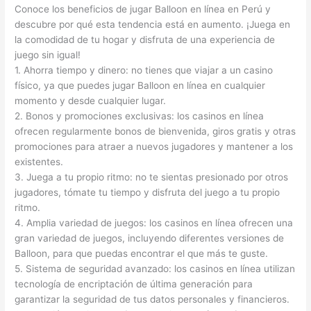
Conoce los beneficios de jugar Balloon en línea en Perú y
descubre por qué esta tendencia está en aumento. ¡Juega en
la comodidad de tu hogar y disfruta de una experiencia de
juego sin igual!
1. Ahorra tiempo y dinero: no tienes que viajar a un casino
físico, ya que puedes jugar Balloon en línea en cualquier
momento y desde cualquier lugar.
2. Bonos y promociones exclusivas: los casinos en línea
ofrecen regularmente bonos de bienvenida, giros gratis y otras
promociones para atraer a nuevos jugadores y mantener a los
existentes.
3. Juega a tu propio ritmo: no te sientas presionado por otros
jugadores, tómate tu tiempo y disfruta del juego a tu propio
ritmo.
4. Amplia variedad de juegos: los casinos en línea ofrecen una
gran variedad de juegos, incluyendo diferentes versiones de
Balloon, para que puedas encontrar el que más te guste.
5. Sistema de seguridad avanzado: los casinos en línea utilizan
tecnología de encriptación de última generación para
garantizar la seguridad de tus datos personales y financieros.