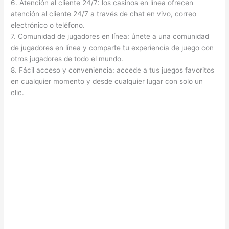
6. Atención al cliente 24/7: los casinos en línea ofrecen
atención al cliente 24/7 a través de chat en vivo, correo
electrónico o teléfono.
7. Comunidad de jugadores en línea: únete a una comunidad
de jugadores en línea y comparte tu experiencia de juego con
otros jugadores de todo el mundo.
8. Fácil acceso y conveniencia: accede a tus juegos favoritos
en cualquier momento y desde cualquier lugar con solo un
clic.