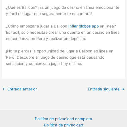
¿Qué es Balloon? ¡Es un juego de casino en línea emocionante
y fácil de jugar que seguramente te encantará!
¿Cómo empezar a jugar a Balloon
Inflar globos app
en línea?
Es fácil, solo necesitas crear una cuenta en un casino en línea
de confianza en Perú y realizar un depósito.
¡No te pierdas la oportunidad de jugar a Balloon en línea en
Perú! Descubre el juego de casino que está causando
sensación y comienza a jugar hoy mismo.
←
Entrada anterior
Entrada siguiente
→
Política de privacidad completa
Política de privacidad