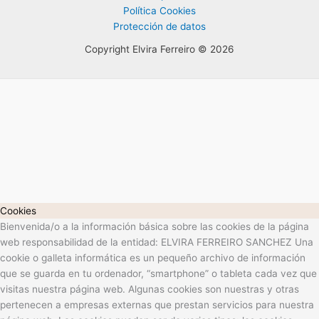
Política Cookies
Protección de datos
Copyright Elvira Ferreiro © 2026
Cookies
Bienvenida/o a la información básica sobre las cookies de la página
web responsabilidad de la entidad: ELVIRA FERREIRO SANCHEZ Una
cookie o galleta informática es un pequeño archivo de información
que se guarda en tu ordenador, “smartphone” o tableta cada vez que
visitas nuestra página web. Algunas cookies son nuestras y otras
pertenecen a empresas externas que prestan servicios para nuestra