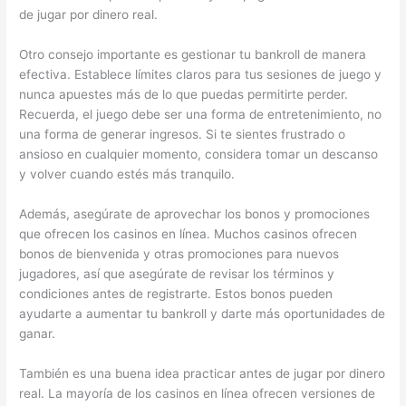
de jugar por dinero real.
Otro consejo importante es gestionar tu bankroll de manera
efectiva. Establece límites claros para tus sesiones de juego y
nunca apuestes más de lo que puedas permitirte perder.
Recuerda, el juego debe ser una forma de entretenimiento, no
una forma de generar ingresos. Si te sientes frustrado o
ansioso en cualquier momento, considera tomar un descanso
y volver cuando estés más tranquilo.
Además, asegúrate de aprovechar los bonos y promociones
que ofrecen los casinos en línea. Muchos casinos ofrecen
bonos de bienvenida y otras promociones para nuevos
jugadores, así que asegúrate de revisar los términos y
condiciones antes de registrarte. Estos bonos pueden
ayudarte a aumentar tu bankroll y darte más oportunidades de
ganar.
También es una buena idea practicar antes de jugar por dinero
real. La mayoría de los casinos en línea ofrecen versiones de