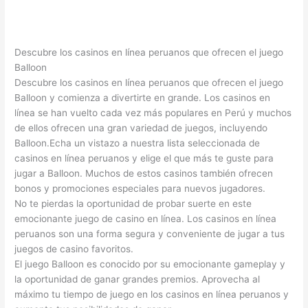
Descubre los casinos en línea peruanos que ofrecen el juego
Balloon
Descubre los casinos en línea peruanos que ofrecen el juego
Balloon y comienza a divertirte en grande. Los casinos en
línea se han vuelto cada vez más populares en Perú y muchos
de ellos ofrecen una gran variedad de juegos, incluyendo
Balloon.Echa un vistazo a nuestra lista seleccionada de
casinos en línea peruanos y elige el que más te guste para
jugar a Balloon. Muchos de estos casinos también ofrecen
bonos y promociones especiales para nuevos jugadores.
No te pierdas la oportunidad de probar suerte en este
emocionante juego de casino en línea. Los casinos en línea
peruanos son una forma segura y conveniente de jugar a tus
juegos de casino favoritos.
El juego Balloon es conocido por su emocionante gameplay y
la oportunidad de ganar grandes premios. Aprovecha al
máximo tu tiempo de juego en los casinos en línea peruanos y