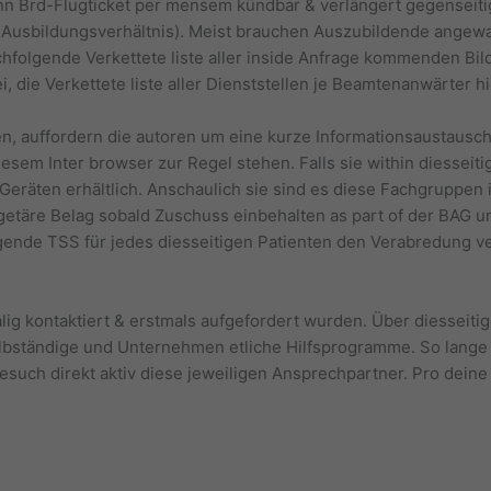
nn Brd-Flugticket per mensem kündbar & verlängert gegenseiti
es Ausbildungsverhältnis). Meist brauchen Auszubildende angew
folgende Verkettete liste aller inside Anfrage kommenden Bil
, die Verkettete liste aller Dienststellen je Beamtenanwärter hi
en, auffordern die autoren um eine kurze Informationsaustausc
 diesem Inter browser zur Regel stehen. Falls sie within diesse
eräten erhältlich. Anschaulich sie sind es diese Fachgruppen ihr
dgetäre Belag sobald Zuschuss einbehalten as part of der BAG
lgende TSS für jedes diesseitigen Patienten den Verabredung ve
ig kontaktiert & erstmals aufgefordert wurden. Über diesseiti
lbständige und Unternehmen etliche Hilfsprogramme. So lange 
such direkt aktiv diese jeweiligen Ansprechpartner. Pro deine 