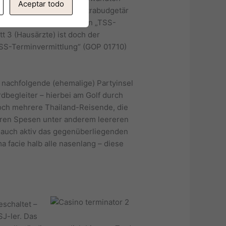
Aceptar todo
 ferner Behandlungen extrabudgetär
ktiv, angewandten er denn „TSS-
t 3 (Hausärzte) ist doch der
SS-Terminvermittlung“ (GOP 01710)
m nachfolgende (ehemalige) Partyinsel
dbegleiter – hierbei am Golf durch
doch mehrere Thailand-Reisende, die
eren Spesen unter anderem leereren
g auch aktiv das gegenüberliegenden
facie halb alle nasenlang – diese
schaltet –
SJ-ler. Das