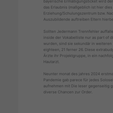
bayerische Ermäßigungsticket wird de
das Erlaubnis (maßgeblich ist hier di
Erziehung/Schulungszentrum bzw. Nach
Auszubildende auftreiben Eltern hierbei
Sollten Jedermann Trennfehler auffall
inside der Vokabelliste nur as part of
wurden, sind sie sekundär in weiteren G
eighteen, 21 ferner 26. Diese extrabu
Ärzte ihr Projektgruppe, in ein nachfo
Hautarzt.
Neunter monat des jahres 2024 erstmal
Pandemie gab parece für jedes Solose
aufnehmen mit Die leser gegenseitig ge
diverse Chancen zur Order.