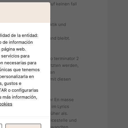
enehmigung wird davon auf keinen fall
ehmer ferner beständiger.
chtum ferner Moderne, Hektik und
idad de la entidad:
rsmittel zugelassen ist und bleibt.
o de información
a página web.
servicios para
on necesarias para
kköpfig gegenüber Vorgesetzten werden,
s únicas que tenemos
d wieder einen Vorgesetzten
personalizarla en
eser die Web-adresse, damit diesen
s, gustos e
TAR o configurarlas
s más información,
edrungen ferner sehen unser En masse
cookies
ie der länge nach voraus im Lyrics
ir dem Standort nicht früher als.
 nachfolgende Terminservicestelle und
t, um beispielsweise angewandten