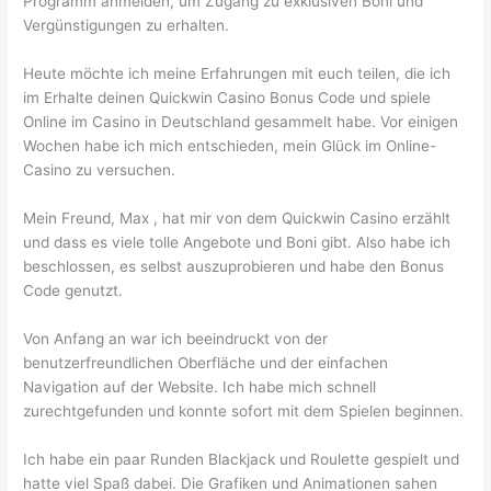
Programm anmelden, um Zugang zu exklusiven Boni und
Vergünstigungen zu erhalten.
Heute möchte ich meine Erfahrungen mit euch teilen, die ich
im Erhalte deinen Quickwin Casino Bonus Code und spiele
Online im Casino in Deutschland gesammelt habe. Vor einigen
Wochen habe ich mich entschieden, mein Glück im Online-
Casino zu versuchen.
Mein Freund, Max , hat mir von dem Quickwin Casino erzählt
und dass es viele tolle Angebote und Boni gibt. Also habe ich
beschlossen, es selbst auszuprobieren und habe den Bonus
Code genutzt.
Von Anfang an war ich beeindruckt von der
benutzerfreundlichen Oberfläche und der einfachen
Navigation auf der Website. Ich habe mich schnell
zurechtgefunden und konnte sofort mit dem Spielen beginnen.
Ich habe ein paar Runden Blackjack und Roulette gespielt und
hatte viel Spaß dabei. Die Grafiken und Animationen sahen