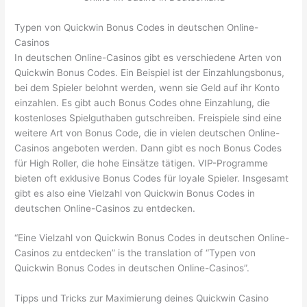
Typen von Quickwin Bonus Codes in deutschen Online-
Casinos
In deutschen Online-Casinos gibt es verschiedene Arten von
Quickwin Bonus Codes. Ein Beispiel ist der Einzahlungsbonus,
bei dem Spieler belohnt werden, wenn sie Geld auf ihr Konto
einzahlen. Es gibt auch Bonus Codes ohne Einzahlung, die
kostenloses Spielguthaben gutschreiben. Freispiele sind eine
weitere Art von Bonus Code, die in vielen deutschen Online-
Casinos angeboten werden. Dann gibt es noch Bonus Codes
für High Roller, die hohe Einsätze tätigen. VIP-Programme
bieten oft exklusive Bonus Codes für loyale Spieler. Insgesamt
gibt es also eine Vielzahl von Quickwin Bonus Codes in
deutschen Online-Casinos zu entdecken.
“Eine Vielzahl von Quickwin Bonus Codes in deutschen Online-
Casinos zu entdecken” is the translation of “Typen von
Quickwin Bonus Codes in deutschen Online-Casinos”.
Tipps und Tricks zur Maximierung deines Quickwin Casino