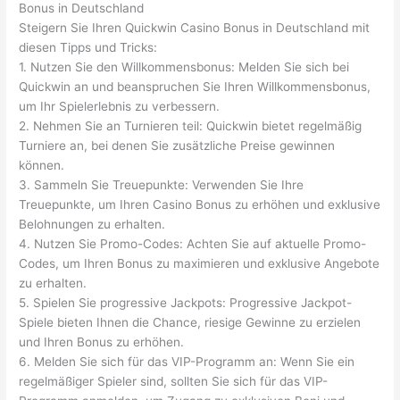
Bonus in Deutschland
Steigern Sie Ihren Quickwin Casino Bonus in Deutschland mit
diesen Tipps und Tricks:
1. Nutzen Sie den Willkommensbonus: Melden Sie sich bei
Quickwin an und beanspruchen Sie Ihren Willkommensbonus,
um Ihr Spielerlebnis zu verbessern.
2. Nehmen Sie an Turnieren teil: Quickwin bietet regelmäßig
Turniere an, bei denen Sie zusätzliche Preise gewinnen
können.
3. Sammeln Sie Treuepunkte: Verwenden Sie Ihre
Treuepunkte, um Ihren Casino Bonus zu erhöhen und exklusive
Belohnungen zu erhalten.
4. Nutzen Sie Promo-Codes: Achten Sie auf aktuelle Promo-
Codes, um Ihren Bonus zu maximieren und exklusive Angebote
zu erhalten.
5. Spielen Sie progressive Jackpots: Progressive Jackpot-
Spiele bieten Ihnen die Chance, riesige Gewinne zu erzielen
und Ihren Bonus zu erhöhen.
6. Melden Sie sich für das VIP-Programm an: Wenn Sie ein
regelmäßiger Spieler sind, sollten Sie sich für das VIP-