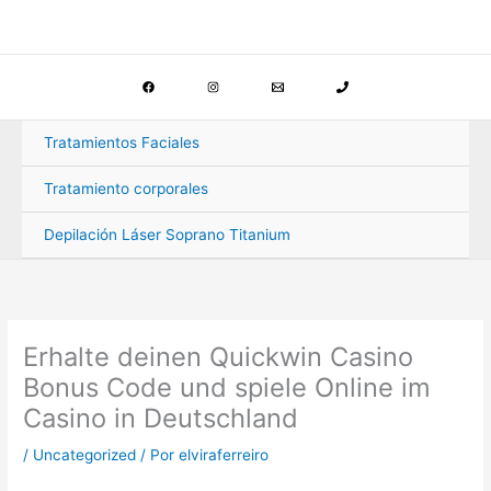
Ir
al
contenido
Tratamientos Faciales
Tratamiento corporales
Depilación Láser Soprano Titanium
Erhalte deinen Quickwin Casino
Bonus Code und spiele Online im
Casino in Deutschland
/
Uncategorized
/ Por
elviraferreiro