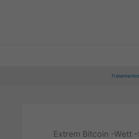
Ir
al
contenido
Tratamientos
Extrem Bitcoin -Wett 