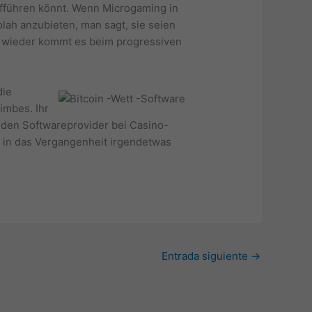
aufführen könnt. Wenn Microgaming in
lah anzubieten, man sagt, sie seien
nd wieder kommt es beim progressiven
die
imbes. Ihr
den Softwareprovider bei Casino-
e in das Vergangenheit irgendetwas
Entrada siguiente
→