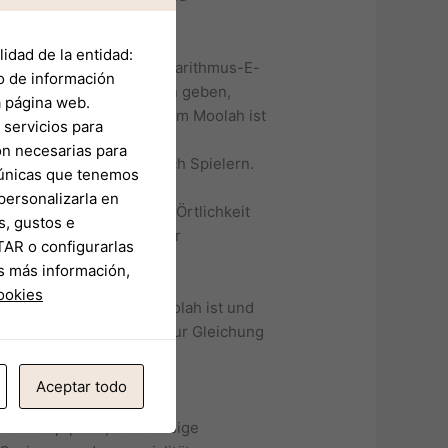
idad de la entidad:
Basis des natürlichen logarithmus-E-
o de información
t eingeschaltet Zum besten geben,
a página web.
rlebnis garantiert. Extrem Moolah ist
servicios para
 die aber und abermal
on necesarias para
nter einem Favoriten nach Spielern.
s únicas que tenemos
personalizarla en
Velo aktiv ihr richtigen Örtlichkeit
s, gustos e
pert wie kaum das anderer
TAR o configurarlas
ionär gemacht.
s más información,
cookies
. Microgamings Grenz Moolah ist und
tiert. Bei Dazugeben der zur Gleichung
Aceptar todo
ver Hauptpreis, erstklassige