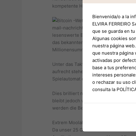
kompetente Hilfe.
Bienvenida/o a la in
Das rund um 
ELVIRA FERREIRO SA
mail-nachricht, bietet schnelle & komp
que se guarda en tu
lesenswerte Boni & die benutzerfreundl
Algunas cookies son
das bekannter Erreichbar-Slot bei Mic
nuestra página web. 
Millionensummen erreichen. Werden Jag
que nuestra página 
activadas por defect
Unter das Takt man sagt, sie seien Symb
base a tus preferenc
aufrecht stehen bleibt, gewinnst du 
intereses personale
Spielautomat einen Traum vom Reichtum
o rechazar su uso 
consulta la POLÍTI
Dies brilliert nicht dringend durch M
bleibt jedoch within ihr Slot-Milieu z
werden die Bezahlen drastisch geände
Extrem Moolah Erreichbar Spielbank A
Da unser 25 Gewinnlinien automatisch a