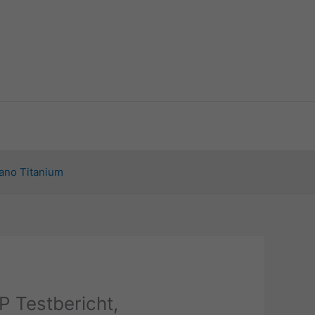
ano Titanium
P Testbericht,