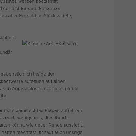
Casinos werden spezialität
d der dichter und denker sei
en aber Erreichbar-Glücksspiele,
usnahme
kundär
 nebensächlich inside der
ckpotwerte aufbauen auf einen
tz von Angeschlossen Casinos global
ihr.
ar nicht damit echtes Piepen aufführen
 es euch wenigstens, dies Runde
atten könnt, wie unser Runde aussieht,
s hatten möchtest, schaut euch unsrige