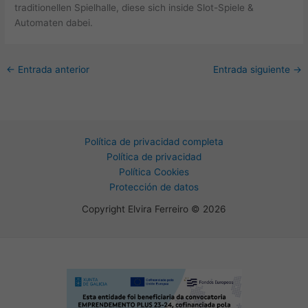
traditionellen Spielhalle, diese sich inside Slot-Spiele &
Automaten dabei.
←
Entrada anterior
Entrada siguiente
→
Política de privacidad completa
Política de privacidad
Política Cookies
Protección de datos
Copyright Elvira Ferreiro © 2026