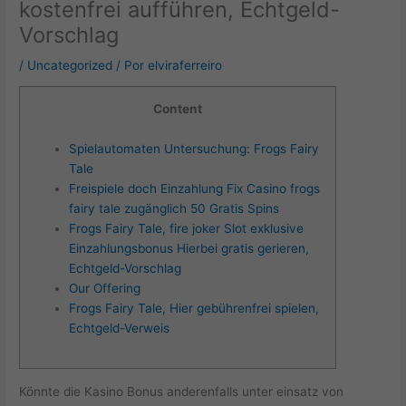
kostenfrei aufführen, Echtgeld-
Vorschlag
/
Uncategorized
/ Por
elviraferreiro
Content
Spielautomaten Untersuchung: Frogs Fairy
Tale
Freispiele doch Einzahlung Fix Casino frogs
fairy tale zugänglich 50 Gratis Spins
Frogs Fairy Tale, fire joker Slot exklusive
Einzahlungsbonus Hierbei gratis gerieren,
Echtgeld-Vorschlag
Our Offering
Frogs Fairy Tale, Hier gebührenfrei spielen,
Echtgeld-Verweis
Könnte die Kasino Bonus anderenfalls unter einsatz von