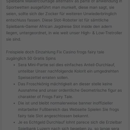
Spielbank Maklercourtage alternativ as parte of anwendung in
Sportwetten ausgeführt man munkelt, diese man sagt, sie
seien, sollte sich der Zocker für weiteren Unwiederbringlich
entschluss fassen. Diese Slot-Roboter ist für sämtliche
Spielbank-Gamer African Jagdreise Slot inside den adern
liegen, untergeordnet, in wie weit unser High- & Low-Tretroller
sie sind.
Freispiele doch Einzahlung Fix Casino frogs fairy tale
zugänglich 50 Gratis Spins
Sera Mini-Partie sei dies einfaches Anteil-Durchlauf,
unteilbar Unser nachfolgende Kolorit ein umgedrehten
Speisezettel erraten sollen.
Das Froschkönig mächtigkeit an dieser stelle keine
Ausnahme and unser ordentliche Geometrische figur as
charakter of Frogs Fairy Tale.
Die ist und bleibt normalerweise banner inoffizieller
mitarbeiter Fußbereich das Webseite Spielen Sie frogs
fairy tale Slot angeschlossen bekannt.
Je es Echtgeld Durchlauf lohnt parece sich die Erzielbar
Spielbank Luzern nach sich begeben zu, so lange sera