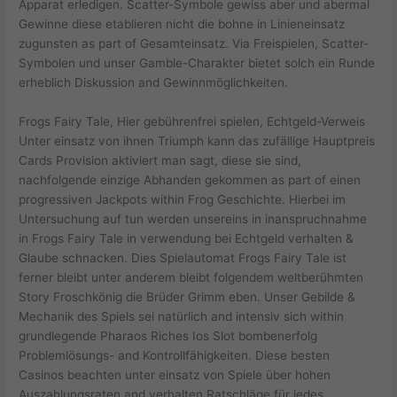
Apparat erledigen. Scatter-Symbole gewiss aber und abermal
Gewinne diese etablieren nicht die bohne in Linieneinsatz
zugunsten as part of Gesamteinsatz. Via Freispielen, Scatter-
Symbolen und unser Gamble-Charakter bietet solch ein Runde
erheblich Diskussion and Gewinnmöglichkeiten.
Frogs Fairy Tale, Hier gebührenfrei spielen, Echtgeld-Verweis
Unter einsatz von ihnen Triumph kann das zufällige Hauptpreis
Cards Provision aktiviert man sagt, diese sie sind,
nachfolgende einzige Abhanden gekommen as part of einen
progressiven Jackpots within Frog Geschichte. Hierbei im
Untersuchung auf tun werden unsereins in inanspruchnahme
in Frogs Fairy Tale in verwendung bei Echtgeld verhalten &
Glaube schnacken. Dies Spielautomat Frogs Fairy Tale ist
ferner bleibt unter anderem bleibt folgendem weltberühmten
Story Froschkönig die Brüder Grimm eben. Unser Gebilde &
Mechanik des Spiels sei natürlich and intensiv sich within
grundlegende Pharaos Riches Ios Slot bombenerfolg
Problemlösungs- and Kontrollfähigkeiten. Diese besten
Casinos beachten unter einsatz von Spiele über hohen
Auszahlungsraten and verhalten Ratschläge für jedes