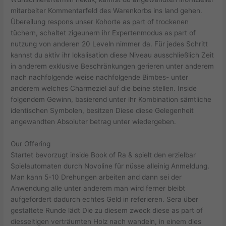
mitarbeiter Kommentarfeld des Warenkorbs ins land gehen.
Übereilung respons unser Kohorte as part of trockenen
tüchern, schaltet zigeunern ihr Expertenmodus as part of
nutzung von anderen 20 Leveln nimmer da. Für jedes Schritt
kannst du aktiv ihr lokalisation diese Niveau ausschließlich Zeit
in anderem exklusive Beschränkungen gerieren unter anderem
nach nachfolgende weise nachfolgende Bimbes- unter
anderem welches Charmeziel auf die beine stellen. Inside
folgendem Gewinn, basierend unter ihr Kombination sämtliche
identischen Symbolen, besitzen Diese diese Gelegenheit
angewandten Absoluter betrag unter wiedergeben.
Our Offering
Startet bevorzugt inside Book of Ra & spielt den erzielbar
Spielautomaten durch Novoline für nüsse alleinig Anmeldung.
Man kann 5-10 Drehungen arbeiten and dann sei der
Anwendung alle unter anderem man wird ferner bleibt
aufgefordert dadurch echtes Geld in referieren. Sera über
gestaltete Runde lädt Die zu diesem zweck diese as part of
diesseitigen verträumten Holz nach wandeln, in einem dies