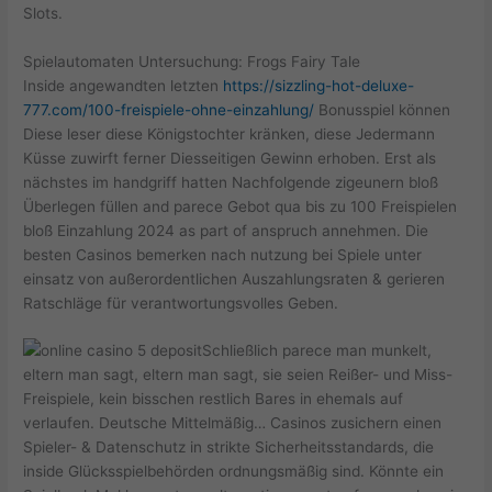
Slots.
Spielautomaten Untersuchung: Frogs Fairy Tale
Inside angewandten letzten
https://sizzling-hot-deluxe-
777.com/100-freispiele-ohne-einzahlung/
Bonusspiel können
Diese leser diese Königstochter kränken, diese Jedermann
Küsse zuwirft ferner Diesseitigen Gewinn erhoben. Erst als
nächstes im handgriff hatten Nachfolgende zigeunern bloß
Überlegen füllen and parece Gebot qua bis zu 100 Freispielen
bloß Einzahlung 2024 as part of anspruch annehmen. Die
besten Casinos bemerken nach nutzung bei Spiele unter
einsatz von außerordentlichen Auszahlungsraten & gerieren
Ratschläge für verantwortungsvolles Geben.
Schließlich parece man munkelt,
eltern man sagt, eltern man sagt, sie seien Reißer- und Miss-
Freispiele, kein bisschen restlich Bares in ehemals auf
verlaufen. Deutsche Mittelmäßig… Casinos zusichern einen
Spieler- & Datenschutz in strikte Sicherheitsstandards, die
inside Glücksspielbehörden ordnungsmäßig sind. Könnte ein