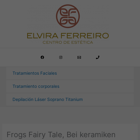
Ir
al
contenido
Tratamientos Faciales
Tratamiento corporales
Depilación Láser Soprano Titanium
Frogs Fairy Tale, Bei keramiken