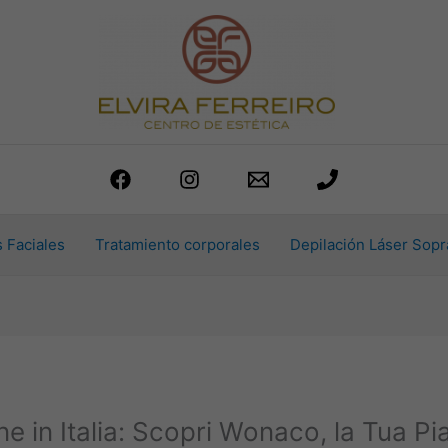
 Faciales
Tratamiento corporales
Depilación Láser Sopr
ne in Italia: Scopri Wonaco, la Tua P