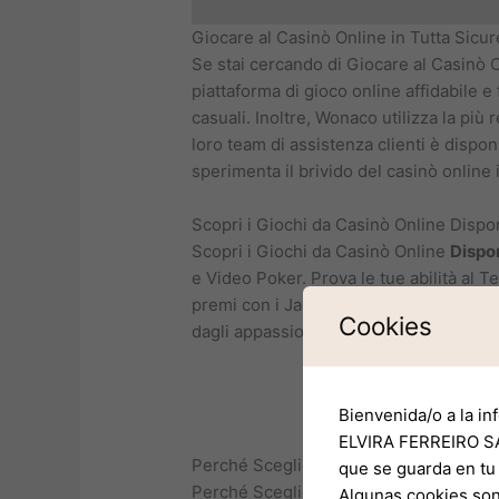
Giocare al Casinò Online in Tutta Sic
Se stai cercando di Giocare al Casinò O
piattaforma di gioco online affidabile e f
casuali. Inoltre, Wonaco utilizza la più 
loro team di assistenza clienti è disp
sperimenta il brivido del casinò online
Scopri i Giochi da Casinò Online Dispo
Scopri i Giochi da Casinò Online
Dispo
e Video Poker. Prova le tue abilità al 
premi con i Jackpot Progressivi. Entra 
Cookies
dagli appassionati di casinò in Italia!
Bienvenida/o a la in
ELVIRA FERREIRO SA
Perché Scegliere Wonaco Come Piattafo
que se guarda en tu
Perché Scegliere Wonaco Come Piattafor
Algunas cookies son