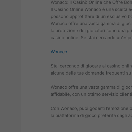
Wonaco: Il Casinò Online che Offre Bo
Il Casinò Online Wonaco è una scelta ecc
possono approfittare di un esclusivo b
Wonaco offre una vasta gamma di giochi 
la protezione dei giocatori sono una pr
casinò online. Se stai cercando un’esper
Wonaco
Stai cercando di giocare al casinò onlin
alcune delle tue domande frequenti su W
Wonaco offre una vasta gamma di giochi 
affidabile, con un ottimo servizio client
Con Wonaco, puoi goderti l’emozione d
la piattaforma di gioco preferita dagli ap