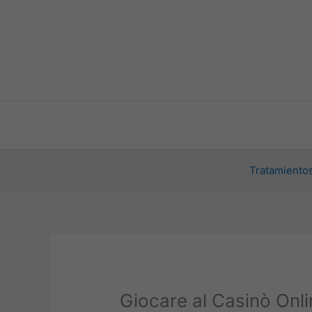
Ir
al
contenido
Tratamientos
Giocare al Casinò Onli