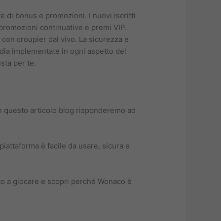
e di bonus e promozioni. I nuovi iscritti
promozioni continuative e premi VIP.
 con croupier dal vivo. La sicurezza e
rdia implementate in ogni aspetto del
sta per te.
 In questo articolo blog risponderemo ad
piattaforma è facile da usare, sicura e
to a giocare e scopri perché Wonaco è