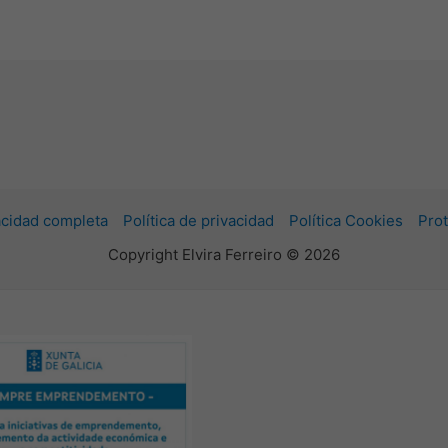
vacidad completa
Política de privacidad
Política Cookies
Prot
Copyright Elvira Ferreiro © 2026