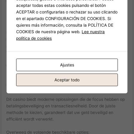
zeker van te zijn dat ze overeenkomen met uw voorkeuren.
aceptar todas estas cookies pulsando el botón
ACEPTAR o configurarlas o rechazar su uso clicando
Het stortingsproces is eenvoudig, maar als u elke stap goed
en el apartado CONFIGURACIÓN DE COOKIES. Si
begrijpt, kunt u potentiële problemen voorkomen.
quieres más información, consulta la POLÍTICA DE
COOKIES de nuestra página web.
Lee nuestra
Vergeet niet om het minimale stortingsbedrag te controleren,
política de cookies
want met het juiste bedrag beginnen is essentieel om
eventuele welkomstbonussen te activeren.
Beschikbare betalingsopties
Ajustes
Wanneer u zich klaarmaakt om uw eerste storting te doen bij
Blazingwildz Casino, is het van groot belang dat u de meerdere
betalingsopties begrijpt, zodat uw ervaring probleemloos
Aceptar todo
verloopt.
Dit casino biedt moderne oplossingen die de focus hebben op
betalingsbeveiliging en transactiesnelheid. Door de juiste
methode te kiezen, garandeert dat uw geld beveiligd en
efficiënt wordt verwerkt.
Overweeg de volgende beschikbare opties: