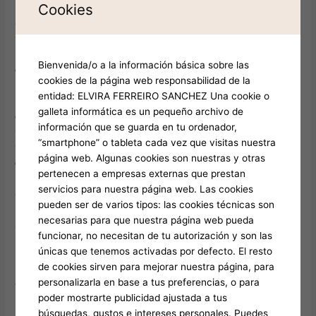
Cookies
Het platform biedt een flexibel scala aan manieren, toegespitst
op moderne gebruikers die vragen om vernieuwing en
flexibiliteit. Bekijk deze opties:
Bienvenida/o a la información básica sobre las
Cryptocurrency-betalingen
: omarm de toekomst met
cookies de la página web responsabilidad de la
Bitcoin en Ethereum, die anonimiteit en vlotte transacties
entidad: ELVIRA FERREIRO SANCHEZ Una cookie o
bieden.
galleta informática es un pequeño archivo de
Opties voor e-wallets
: kies voor PayPal of Skrill voor
información que se guarda en tu ordenador,
vlotte, betrouwbare transacties, zodat u altijd toegang heeft
“smartphone” o tableta cada vez que visitas nuestra
tot uw geld.
página web. Algunas cookies son nuestras y otras
Traditionele methoden
: Creditcards zoals Visa en
pertenecen a empresas externas que prestan
MasterCard zijn bekend, maar ze zijn wellicht niet zo rap als
servicios para nuestra página web. Las cookies
online alternatieven.
pueden ser de varios tipos: las cookies técnicas son
Beoordeel kritisch het comfort, de veiligheid en de tempo van
necesarias para que nuestra página web pueda
elke manier. Stem je keuze af op je individuele voorkeuren en
funcionar, no necesitan de tu autorización y son las
spelstrategie voor een soepele Blazingwildz-ervaring.
únicas que tenemos activadas por defecto. El resto
de cookies sirven para mejorar nuestra página, para
Uw eerste storting doen
personalizarla en base a tus preferencias, o para
Wanneer u uw eerste storting doet bij Blazingwildz Casino, wilt
poder mostrarte publicidad ajustada a tus
u de beschikbare betalingsopties grondig beoordelen om er
búsquedas, gustos e intereses personales. Puedes