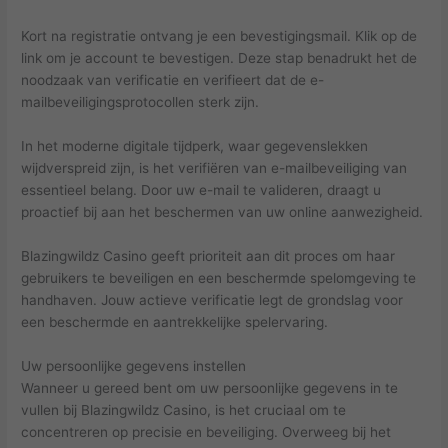
Kort na registratie ontvang je een bevestigingsmail. Klik op de
link om je account te bevestigen. Deze stap benadrukt het de
noodzaak van verificatie en verifieert dat de e-
mailbeveiligingsprotocollen sterk zijn.
In het moderne digitale tijdperk, waar gegevenslekken
wijdverspreid zijn, is het verifiëren van e-mailbeveiliging van
essentieel belang. Door uw e-mail te valideren, draagt u
proactief bij aan het beschermen van uw online aanwezigheid.
Blazingwildz Casino geeft prioriteit aan dit proces om haar
gebruikers te beveiligen en een beschermde spelomgeving te
handhaven. Jouw actieve verificatie legt de grondslag voor
een beschermde en aantrekkelijke spelervaring.
Uw persoonlijke gegevens instellen
Wanneer u gereed bent om uw persoonlijke gegevens in te
vullen bij Blazingwildz Casino, is het cruciaal om te
concentreren op precisie en beveiliging. Overweeg bij het