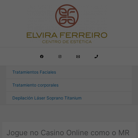
Ir
al
contenido
Tratamientos Faciales
Tratamiento corporales
Depilación Láser Soprano Titanium
Jogue no Casino Online como o MR