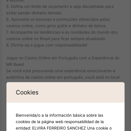
a apostar.
5. Defina um limite de orçamento e seja disciplinado para
evitar perder dinheiro demais.
6. Aproveite os bonuses e promoções oferecidos pelos
casinos online, como giros grátis e dinheiro de bónus.
7. Acompanhe as tendências e as novidades do mundo dos
casinos online no Brasil para ficar sempre atualizado.
8. Divirta-se e jogue com responsabilidade!
Jogue no Casino Online em Português com a Experiência do
MR Beast
Se você está procurando uma experiência emocionante e
autêntica de casino online em português, você está no local
certo. Jogue no Casino Online em Português e sinta a emoção
de jogar nos melhores jogos de cassino, tudo isso com a
Cookies
experiência do famoso youtuber MR Beast. Experimente
nossos jogos de blackjack, roulette, slot machines e muito
mais. Todos eles são adaptados para o público brasileiro, para
Bienvenida/o a la información básica sobre las
que você possa se sentir em casa enquanto joga. Além disso,
cookies de la página web responsabilidad de la
nossa plataforma é confiável e segura, então você não
entidad: ELVIRA FERREIRO SANCHEZ Una cookie o
precisa se preocupar com a segurança de suas informações