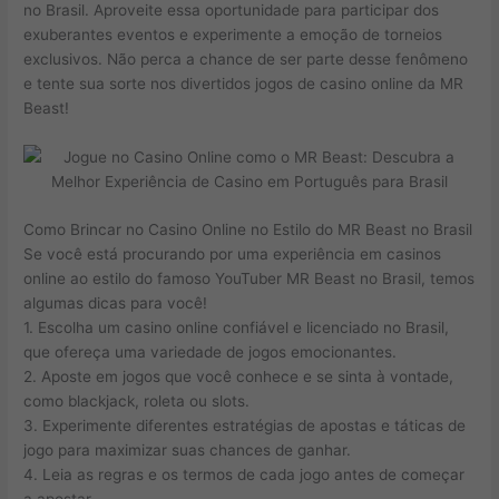
no Brasil. Aproveite essa oportunidade para participar dos
exuberantes eventos e experimente a emoção de torneios
exclusivos. Não perca a chance de ser parte desse fenômeno
e tente sua sorte nos divertidos jogos de casino online da MR
Beast!
Como Brincar no Casino Online no Estilo do MR Beast no Brasil
Se você está procurando por uma experiência em casinos
online ao estilo do famoso YouTuber MR Beast no Brasil, temos
algumas dicas para você!
1. Escolha um casino online confiável e licenciado no Brasil,
que ofereça uma variedade de jogos emocionantes.
2. Aposte em jogos que você conhece e se sinta à vontade,
como blackjack, roleta ou slots.
3. Experimente diferentes estratégias de apostas e táticas de
jogo para maximizar suas chances de ganhar.
4. Leia as regras e os termos de cada jogo antes de começar