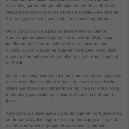
divertidos, garantindo que não haja chance de se aborrecer.
Desde jogos clássicos como a roleta e blackjack até slots em
3D, há algo para satisfazer todos os tipos de jogadores.
Outro ponto alto é a equipe de atendimento ao cliente.
Sempre que precisei de ajuda, eles estiveram disponíveis
imediatamente e foram muito úteis em resolver minhas
dúvidas. E com a opção de jogar em português, posso dizer
que este é definitivamente o melhor casino online disponível
no Brasil.
Já a minha amiga Isabela, 28 anos, é uma novata em jogos de
azar online. Mas isso não a impediu de se divertir no Casino
Online. Ela disse que a plataforma é fácil de usar e que gosta
muito dos jogos de slot, pois eles são fáceis de entender e
jogar.
Além disso, ela disse que a opção de jogar em português a fez
sentir confortável e segura em seu primeiro jogo online. E com
os vários métodos de pagamento disponíveis, ela pôde