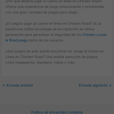
¿Por qué debería jugar al casino en línea en Chicken Road?
Ofrece una experiencia de juego emocionante y entretenida,
con una gran variedad de juegos para elegir.
¿Es seguro jugar al casino en línea en Chicken Road? Sí, la
plataforma utiliza tecnología de encriptación de última
generación para garantizar la seguridad de los
Chicken cruzar
la Road juego
datos de los usuarios.
¿Qué juegos de azar puedo encontrar en Juega al Casino en
Línea en Chicken Road? Una amplia selección de juegos,
como tragaperras, blackjack, ruleta y más.
←
Entrada anterior
Entrada siguiente
→
Política de privacidad completa