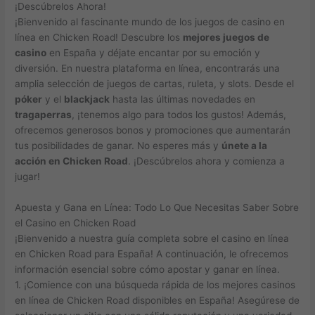
¡Descúbrelos Ahora!
¡Bienvenido al fascinante mundo de los juegos de casino en
línea en Chicken Road! Descubre los
mejores juegos de
casino
en España y déjate encantar por su emoción y
diversión. En nuestra plataforma en línea, encontrarás una
amplia selección de juegos de cartas, ruleta, y slots. Desde el
póker
y el
blackjack
hasta las últimas novedades en
tragaperras
, ¡tenemos algo para todos los gustos! Además,
ofrecemos generosos bonos y promociones que aumentarán
tus posibilidades de ganar. No esperes más y
únete a la
acción en Chicken Road
. ¡Descúbrelos ahora y comienza a
jugar!
Apuesta y Gana en Línea: Todo Lo Que Necesitas Saber Sobre
el Casino en Chicken Road
¡Bienvenido a nuestra guía completa sobre el casino en línea
en Chicken Road para España! A continuación, le ofrecemos
información esencial sobre cómo apostar y ganar en línea.
1. ¡Comience con una búsqueda rápida de los mejores casinos
en línea de Chicken Road disponibles en España! Asegúrese de