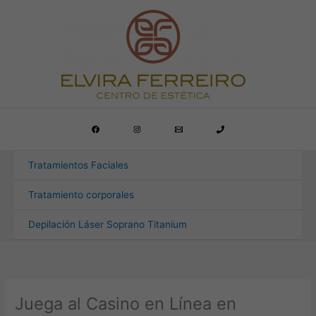
Ir
al
contenido
Tratamientos Faciales
Tratamiento corporales
Depilación Láser Soprano Titanium
Juega al Casino en Línea en