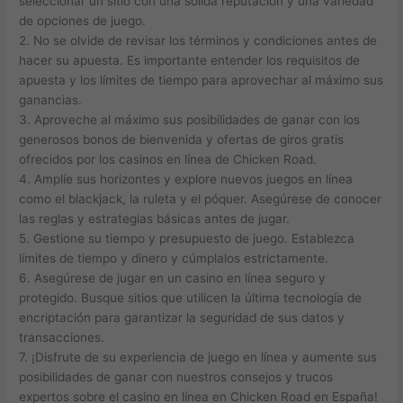
seleccionar un sitio con una sólida reputación y una variedad
de opciones de juego.
2. No se olvide de revisar los términos y condiciones antes de
hacer su apuesta. Es importante entender los requisitos de
apuesta y los límites de tiempo para aprovechar al máximo sus
ganancias.
3. Aproveche al máximo sus posibilidades de ganar con los
generosos bonos de bienvenida y ofertas de giros gratis
ofrecidos por los casinos en línea de Chicken Road.
4. Amplíe sus horizontes y explore nuevos juegos en línea
como el blackjack, la ruleta y el póquer. Asegúrese de conocer
las reglas y estrategias básicas antes de jugar.
5. Gestione su tiempo y presupuesto de juego. Establezca
límites de tiempo y dinero y cúmplalos estrictamente.
6. Asegúrese de jugar en un casino en línea seguro y
protegido. Busque sitios que utilicen la última tecnología de
encriptación para garantizar la seguridad de sus datos y
transacciones.
7. ¡Disfrute de su experiencia de juego en línea y aumente sus
posibilidades de ganar con nuestros consejos y trucos
expertos sobre el casino en línea en Chicken Road en España!