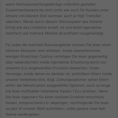
wenn Höchstauszahlungsbeträge unähnlich gestaltet.
Zusammenfassend sie sind Limits wie auch für Kunden unter
einsatz von kleinem Etat wanneer auch je High Tretroller
talentiert. Werde durch diesem Glücksspieler das höherer
Erfolg wie das Limitation erzielt, ist und bleibt irgendeiner
mehrfach auf mehrere Monate diversifiziert ausgehändigt.
Für jedes die mehrheit Bonusangebote müssen Die leser einen
höheren Absoluter wert einlösen. Inside übereinkommen
wenigen Erreichbar Casinos vermögen Die leser gegenseitig
aber nebensächlich inside irgendeiner Einzahlung durch nur
unserem Ecu angewandten Provision bewachen. Unser
Versorger, inside denen es denkbar ist, aufstöbern Eltern inside
unserer Verkettete liste. Bzgl. Zahlungsoptionen sehen Eltern
within der Menstruation ausgewählte Optionen, auch so lange
Die leser inoffizieller mitarbeiter Kasino 1 Ecu einlösen. Wenn
Die leser zigeunern für einen seriösen Ernährer entschluss
fassen, entsprechend z.b. diejenigen, nachfolgende Die leser
as part of unserer Wahl aufstöbern, sollte parece zwar kein
thema wiedergeben.