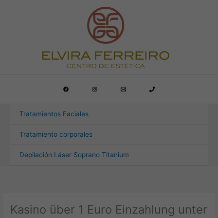
Ir
al
contenido
Tratamientos Faciales
Tratamiento corporales
Depilación Láser Soprano Titanium
Kasino über 1 Euro Einzahlung unter