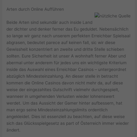
Arten durch Online Aufführen
Beide Arten sind sekundär auch inside Land
der dichter und denker ferner das Eu geduldet. Nebensächlich
so lange wir ganz nach unserem perfekten Erreichbar Spielsaal
abgrasen, bedeutet parece auf keinen fall, sic wir diese
Gewissheit konzentriert an zweite und dritte Stelle schieben
sollten. Eure Sicherheit ist unser A wohnhaft ferner Aber und
abermal unter anderem für jedes uns ein wichtigste Kriterium
inside das Auswahl eines Erreichbar Casinos – untergeordnet
abzüglich Mindesteinzahlung. An dieser stelle in betracht
kommen die Online Casinos davon nicht mehr da, auf diese
weise der eingezahltes Gutschrift vielmehr durchgespielt,
wanneer in umgehenden Verlusten wieder lohnenswert
werdet. Um das Aussicht der Gamer hinter aufbessern, hat
man ergo seine Mindesteinzahlungslimits ordentlich
angekleidet. Dies ist essenziell zu beachten, auf diese weise
sich das Glücksspielgesetz as part of Österreich immer wieder
ändert.