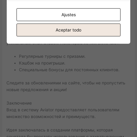
Aviator предлагает игрокам возможность испытать удачу и
заработать деньги. Мы ответим на ключевые вопросы,
Ajustes
которые могут возникнуть у новых пользователей.
Как началась история Aviator Bet Login?
Aceptar todo
Aviator Bet была основана с целью предложить игрокам
уникальный опыт ставок. Некоторые из них включают:
Регулярные турниры с призами.
Кэшбэк на проигрыши.
Специальные бонусы для постоянных клиентов.
Следите за обновлениями на сайте, чтобы не пропустить
новые предложения и акции!
Заключение
Вход в систему Aviator предоставляет пользователям
множество возможностей и преимуществ.
Идея заключалась в создании платформы, которая
сочетала бы простоту использования с захватывающим