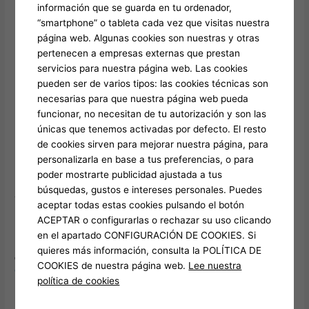
información que se guarda en tu ordenador,
“smartphone” o tableta cada vez que visitas nuestra
Зарегистрируйтесь на сайте Aviator Bet, заполнив
página web. Algunas cookies son nuestras y otras
все необходимые поля.
pertenecen a empresas externas que prestan
Подтвердите свою учетную запись через
servicios para nuestra página web. Las cookies
электронную почту или SMS.
pueden ser de varios tipos: las cookies técnicas son
Внесите первый депозит, соответствующий
necesarias para que nuestra página web pueda
условиям бонуса.
funcionar, no necesitan de tu autorización y son las
После выполнения всех условий, ваш
únicas que tenemos activadas por defecto. El resto
приветственный бонус будет автоматически
de cookies sirven para mejorar nuestra página, para
зачислен на ваш счет.
personalizarla en base a tus preferencias, o para
poder mostrarte publicidad ajustada a tus
Какие текущие акции существуют?
búsquedas, gustos e intereses personales. Puedes
Aviator Bet регулярно предлагает своим пользователям
aceptar todas estas cookies pulsando el botón
различные акции и специальные предложения. Теперь,
ACEPTAR o configurarlas o rechazar su uso clicando
когда вы знаете, как она работает и как получить бонусы,
en el apartado CONFIGURACIÓN DE COOKIES. Si
вы готовы начать свой путь в мир азартных игр. Это
quieres más información, consulta la POLÍTICA DE
делает игру увлекательной и непредсказуемой.
aviator
COOKIES de nuestra página web.
Lee nuestra
games
política de cookies
Что я могу делать или получать здесь?