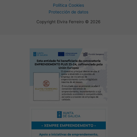
Política Cookies
Protección de datos
Copyright Elvira Ferreiro © 2026