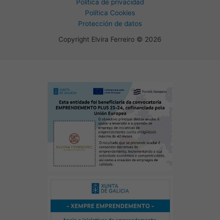
Política de privacidad
Política Cookies
Protección de datos
Copyright Elvira Ferreiro © 2026