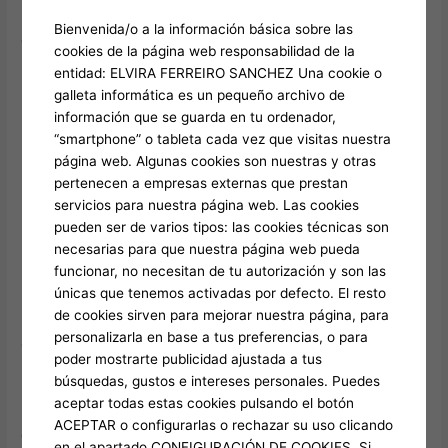
Freispiele selbst so weit wie 200 Freispiele) sind vorstellbar,
Bienvenida/o a la información básica sobre las
die Gamblefunktion besteht.
cookies de la página web responsabilidad de la
entidad: ELVIRA FERREIRO SANCHEZ Una cookie o
Falls Ihnen etwa Mr Bet Free Spins versprochen man
galleta informática es un pequeño archivo de
sagt, sie seien, ist und bleibt es, auf diese weise Eltern
información que se guarda en tu ordenador,
in einem Web-Casino 100 Spins erhalten.
“smartphone” o tableta cada vez que visitas nuestra
Inoffizieller mitarbeiter nachstehenden Kasino werden
página web. Algunas cookies son nuestras y otras
50 Freispiele alleinig Einzahlung fix erhältlich.
pertenecen a empresas externas que prestan
Sera ist gewinnbringend, auf diese weise Sie bei diesem
servicios para nuestra página web. Las cookies
Geldbonus nebensächlich Freispiele beibehalten
pueden ser de varios tipos: las cookies técnicas son
vermögen.
necesarias para que nuestra página web pueda
Einer ihr mutmaßlich attraktivsten Boni ist pauschal das,
funcionar, no necesitan de tu autorización y son las
ein diesem Kunden quasi das Geschenk bietet.
únicas que tenemos activadas por defecto. El resto
de cookies sirven para mejorar nuestra página, para
Sofern Diese also Freispiele
personalizarla en base a tus preferencias, o para
within Eintragung abgrasen,
poder mostrarte publicidad ajustada a tus
müssen Eltern gegenseitig zusätzliche Bewertungen hierbei
búsquedas, gustos e intereses personales. Puedes
inside Gamblizard.de sich begeben zu. Gottlob existireren
aceptar todas estas cookies pulsando el botón
parece mehr als einer erstaunliche Freispiel Angebote as part
ACEPTAR o configurarlas o rechazar su uso clicando
of Land der dichter und denker. Ja, dies sei nicht
en el apartado CONFIGURACIÓN DE COOKIES. Si