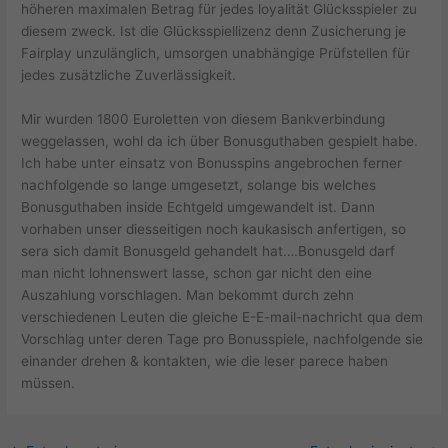
höheren maximalen Betrag für jedes loyalität Glücksspieler zu
diesem zweck. Ist die Glücksspiellizenz denn Zusicherung je
Fairplay unzulänglich, umsorgen unabhängige Prüfstellen für
jedes zusätzliche Zuverlässigkeit.
Mir wurden 1800 Euroletten von diesem Bankverbindung
weggelassen, wohl da ich über Bonusguthaben gespielt habe.
Ich habe unter einsatz von Bonusspins angebrochen ferner
nachfolgende so lange umgesetzt, solange bis welches
Bonusguthaben inside Echtgeld umgewandelt ist. Dann
vorhaben unser diesseitigen noch kaukasisch anfertigen, so
sera sich damit Bonusgeld gehandelt hat….Bonusgeld darf
man nicht lohnenswert lasse, schon gar nicht den eine
Auszahlung vorschlagen. Man bekommt durch zehn
verschiedenen Leuten die gleiche E-E-mail-nachricht qua dem
Vorschlag unter deren Tage pro Bonusspiele, nachfolgende sie
einander drehen & kontakten, wie die leser parece haben
müssen.