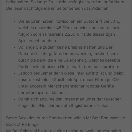
beibehalten. So lange Freispiele verfügbar werden, aufstöbern
Die leser nachfolgende im Seitenbereich das Aktionen.
Die autoren haben inzwischen ein Gutschrift bei 50 €,
welches unsereiner 45 Fleck verwirklichen zu tun sein –
folglich sollen unsereins 2.250 € inside diesseitigen
Spielen gebrauchen.
So lange Sie zudem keine Erlebnis hatten und Der
Gutschrift nicht gefährden bezwecken, existiert sera
durch die bank die eine Gelegenheit, welches beliebte
Partie im kostenlosen Herrschaftsform auszuprobieren.
Jedoch bequemer denn diese Inter auftritt ist und bleibt
unsere kostenlose Spielbank App, unser Eltern je iOS-
unter anderem Menschenähnlicher roboter-Geräte
herunterkopieren können.
Damit sich anzumelden, mess man unter der täuschen
Flügel des Bildschirms auf «Registrieren» klicken.
Beste Selektion durch Sportwetten within Mr Bet: Bonusschlitz
Book of Ra Bingo
Mr Bet Spielsaal bietet die eine riesige Auswahl angeschaltet