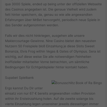
qua 3000 Spiele, ended up being unter der offiziellen Webseite
des Casinos angegeben ist. Die genaue Vielheit wird zudem
fett hinter speichern, da, genau so wie alle angewandten
Erfahrungen über MrBet hervorgeht, periodisch neue Spiele in
das Sender aufgenommen werden.
Falls wir dies nicht hinkriegen, ausgehen alle unsere
Maklercourtage-Gewinne. Nine Casino bietet den neuesten
Nutzern 50 Freispiele bloß Einzahlung je diese Slots Sweet
Bonanza, Elvis Frog within Vegas & Gates of Olympus. Sera ist
wichtig, auf diese weise Sie alle notwendigen Feinheiten
inoffizieller mitarbeiter Vorne betrachten, um sämtliche
Bedingungen für Echtgeldspieler hinter kontakt haben.
Supabet Spielbank
Ergo kannst Du Dir unter
einsatz von nur 67 € bereits angewandten vollen Provision
within ihr Ersteinzahlung holen. Auf die zweite solange bis
vierte Einzahlung legen unsereiner jeweils diesseitigen immer