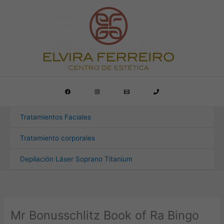
Ir
al
contenido
Tratamientos Faciales
Tratamiento corporales
Depilación Láser Soprano Titanium
Mr Bonusschlitz Book of Ra Bingo