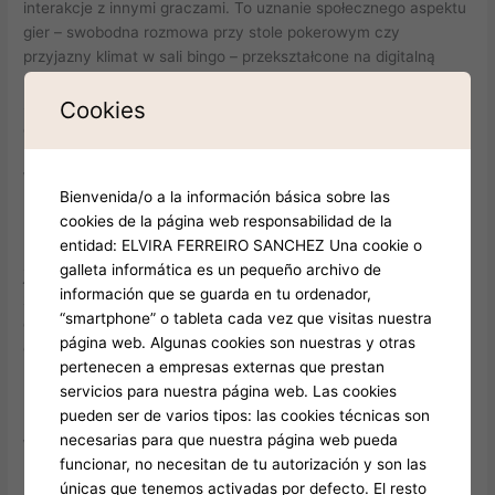
interakcje z innymi graczami. To uznanie społecznego aspektu
gier – swobodna rozmowa przy stole pokerowym czy
przyjazny klimat w sali bingo – przekształcone na digitalną
rzeczywistość. Zawsze myślałem, że hazard dotyczy osób tak
Cookies
samo, jak zwycięstw i porażek, a te elementy sprawiają, że
doświadczenie staje się mniej izolujące.
Wypłaty są często przetwarzane w ciągu kilku godzin w
Bienvenida/o a la información básica sobre las
przypadku kryptowalut, podczas gdy inne metody, jak
cookies de la página web responsabilidad de la
przelewy bankowe, mogą wymagać dłuższego czasu.
entidad: ELVIRA FERREIRO SANCHEZ Una cookie o
Platforma ma ugruntowaną reputację terminowych wypłat, co
galleta informática es un pequeño archivo de
jest kluczowe dla utrzymania zaufania wśród graczy grających
información que se guarda en tu ordenador,
za prawdziwe pieniądze. Przeanalizowaliśmy ponad 100 stron
“smartphone” o tableta cada vez que visitas nuestra
do gier o prawdziwe pieniądze i zawężiliśmy naszą listę do
página web. Algunas cookies son nuestras y otras
dziesięciu najbardziej wartosciowych opcji. Na pierwszym
pertenecen a empresas externas que prestan
miejscu mamy BetOnline, ale istnieje dziewięć innych
servicios para nuestra página web. Las cookies
konkurentów gotowych do przejęcia show.
pueden ser de varios tipos: las cookies técnicas son
necesarias para que nuestra página web pueda
W przypadku depozytów dokonanych za pomocą Bitcoin lub
funcionar, no necesitan de tu autorización y son las
Bitcoin Cash, oznacza to 150% dopasowanie aż do $1,500 na
únicas que tenemos activadas por defecto. El resto
każdą sekcję. Dla nowych użytkowników może to być nawet