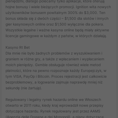
pieniędzmi, dlatego polecamy tylko aplikacje, które oferują
hojne bonusy i wiele bieżących promocji. Ignition wita nowych
użytkowników bonusem powitalnym 300% do $3,000. Ten
bonus składa się z dwóch części – $1,500 dla slotów i innych
gier kasynowych online oraz $1,500 wyłącznie dla pokera.
Wszystkie legalne i ważne kasyna online będą miały aktywne
licencje gamingowe w każdym z państw, w których działają.
Kasyno Rt Bet
Dla mnie nie było żadnych problemów z wyszukiwaniem i
graniem w różne gry, a także z wpłacaniem i wypłacaniem
moich pieniędzy. Gxmble obsługuje również wiele metod
płatności, które na pewno rozpoznaje każdy Europejczyk, w
tym VISA, PayOp i Bitcoin. Proces rejestracji jest całkowicie
bezproblemowy, a logowanie zajmuje naprawdę mniej niż
sekundę (nie żartuję).
Regulowany i legalny rynek hazardu online we Włoszech
otwarto w 2011 roku, kiedy kraj wprowadził nowe przepisy
dotyczące hazardu. Rynek regulowany jest przez AAMS
(Agenzia delle Dogane e dei Monopoli), a plany dotyczące