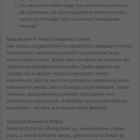
Gry kasynowe online mogą być zarówno rozrywkowe,
jak i zyskowne, ale aby maksymalnie je wykorzystać,
należy przestrzegać kilku kluczowych wskazówek i
strategii.
Rodzaje Gier W Polskich Kasynach Online
Aby zostać uwzględnionym na naszej liście najlepszych miejsc
hazardowych, kasyno musi przejść rygorystyczne testy
swoich różnych cech. Wybór gier i ich liczba są kluczowe dla
rankingu top dziesięciu kasyn online. Żaden operator nie
znajdzie się w naszym wyborze najlepszych witryn
kasynowych, jeśli nie jest licencjonowany i regulowany przez
odpowiednie władze. Aby być bezpiecznym miejscem, należy
stosować zabezpieczone protokoły, szyfrowanie oraz
przestrzegać wytycznych. A wisienką na torcie jest licencja
hazardowa – lub kilka, jeśli kasyno działa globalnie.
Regulacje Prawne W Polsce
Niektóre platformy oferują teraz gry wieloosobowe, pokoje
czatu, a nawet wirtualne salony, gdzie można wchodzić w