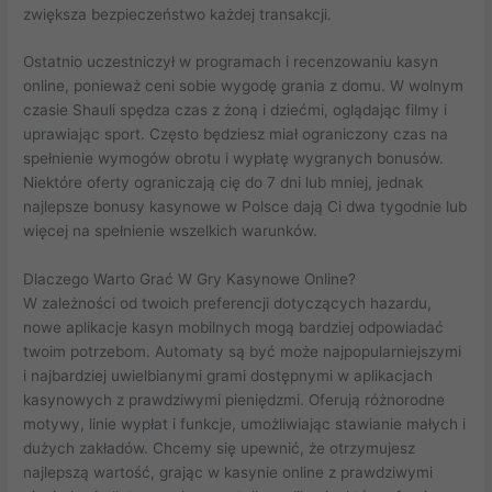
zwiększa bezpieczeństwo każdej transakcji.
Ostatnio uczestniczył w programach i recenzowaniu kasyn
online, ponieważ ceni sobie wygodę grania z domu. W wolnym
czasie Shauli spędza czas z żoną i dziećmi, oglądając filmy i
uprawiając sport. Często będziesz miał ograniczony czas na
spełnienie wymogów obrotu i wypłatę wygranych bonusów.
Niektóre oferty ograniczają cię do 7 dni lub mniej, jednak
najlepsze bonusy kasynowe w Polsce dają Ci dwa tygodnie lub
więcej na spełnienie wszelkich warunków.
Dlaczego Warto Grać W Gry Kasynowe Online?
W zależności od twoich preferencji dotyczących hazardu,
nowe aplikacje kasyn mobilnych mogą bardziej odpowiadać
twoim potrzebom. Automaty są być może najpopularniejszymi
i najbardziej uwielbianymi grami dostępnymi w aplikacjach
kasynowych z prawdziwymi pieniędzmi. Oferują różnorodne
motywy, linie wypłat i funkcje, umożliwiając stawianie małych i
dużych zakładów. Chcemy się upewnić, że otrzymujesz
najlepszą wartość, grając w kasynie online z prawdziwymi