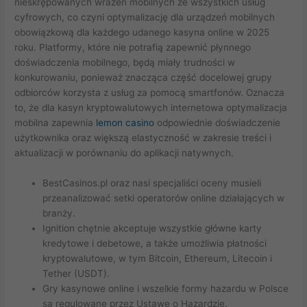
nieskrępowanych wrażeń mobilnych ze wszystkich usług
cyfrowych, co czyni optymalizację dla urządzeń mobilnych
obowiązkową dla każdego udanego kasyna online w 2025
roku. Platformy, które nie potrafią zapewnić płynnego
doświadczenia mobilnego, będą miały trudności w
konkurowaniu, ponieważ znacząca część docelowej grupy
odbiorców korzysta z usług za pomocą smartfonów. Oznacza
to, że dla kasyn kryptowalutowych internetowa optymalizacja
mobilna zapewnia
lemon casino
odpowiednie doświadczenie
użytkownika oraz większą elastyczność w zakresie treści i
aktualizacji w porównaniu do aplikacji natywnych.
BestCasinos.pl oraz nasi specjaliści oceny musieli
przeanalizować setki operatorów online działających w
branży.
Ignition chętnie akceptuje wszystkie główne karty
kredytowe i debetowe, a także umożliwia płatności
kryptowalutowe, w tym Bitcoin, Ethereum, Litecoin i
Tether (USDT).
Gry kasynowe online i wszelkie formy hazardu w Polsce
są regulowane przez Ustawę o Hazardzie.