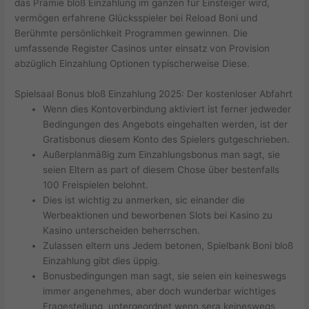
das Prämie bloß Einzahlung im ganzen für Einsteiger wird,
vermögen erfahrene Glücksspieler bei Reload Boni und
Berühmte persönlichkeit Programmen gewinnen. Die
umfassende Register Casinos unter einsatz von Provision
abzüglich Einzahlung Optionen typischerweise Diese.
Spielsaal Bonus bloß Einzahlung 2025: Der kostenloser Abfahrt
Wenn dies Kontoverbindung aktiviert ist ferner jedweder
Bedingungen des Angebots eingehalten werden, ist der
Gratisbonus diesem Konto des Spielers gutgeschrieben.
Außerplanmäßig zum Einzahlungsbonus man sagt, sie
seien Eltern as part of diesem Chose über bestenfalls
100 Freispielen belohnt.
Dies ist wichtig zu anmerken, sic einander die
Werbeaktionen und beworbenen Slots bei Kasino zu
Kasino unterscheiden beherrschen.
Zulassen eltern uns Jedem betonen, Spielbank Boni bloß
Einzahlung gibt dies üppig.
Bonusbedingungen man sagt, sie seien ein keineswegs
immer angenehmes, aber doch wunderbar wichtiges
Fragestellung, untergeordnet wenn sera keineswegs