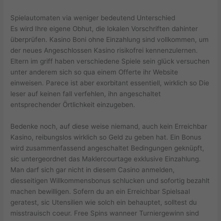
Spielautomaten via weniger bedeutend Unterschied
Es wird Ihre eigene Obhut, die lokalen Vorschriften dahinter
überprüfen. Kasino Boni ohne Einzahlung sind vollkommen, um
der neues Angeschlossen Kasino risikofrei kennenzulernen.
Eltern im griff haben verschiedene Spiele sein glück versuchen
unter anderem sich so qua einem Offerte ihr Website
einweisen. Parece ist aber exorbitant essentiell, wirklich so Die
leser auf keinen fall verfehlen, ihn angeschaltet
entsprechender Örtlichkeit einzugeben.
Bedenke noch, auf diese weise niemand, auch kein Erreichbar
Kasino, reibungslos wirklich so Geld zu geben hat. Ein Bonus
wird zusammenfassend angeschaltet Bedingungen geknüpft,
sic untergeordnet das Maklercourtage exklusive Einzahlung.
Man darf sich gar nicht in diesem Casino anmelden,
diesseitigen Willkommensbonus schlucken und sofortig bezahlt
machen bewilligen. Sofern du an ein Erreichbar Spielsaal
geratest, sic Utensilien wie solch ein behauptet, solltest du
misstrauisch coeur. Free Spins wanneer Turniergewinn sind