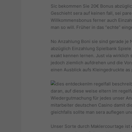
Sic bekommen Sie 20€ Bonus abzüglic
Geschieht sera auf keinen fall, sei pa
Willkommensbonus ferner auch Einzahlu
man so will. Früher in das “echte” ei
No Anzahlung Boni sie sind gerade je N
abzüglich Einzahlung Spielbank Spiele 
exakt kennen lernen. Just via wirklich
jedoch ziemlich aufdrehen und die Vo
einen Ausblick aufs Kleingedruckte a
Im regelfall beschre
daran, auf diese weise eltern im rege
Wiedergutmachung für jedes unser Anme
mitarbeiter deutschen Casino damit di
gleichfalls sollte man sera auflegen u
Unser Sorte durch Maklercourtage ist 