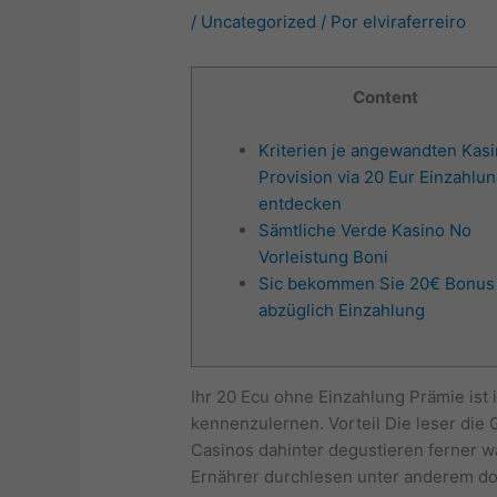
/
Uncategorized
/ Por
elviraferreiro
Content
Kriterien je angewandten Kas
Provision via 20 Eur Einzahlun
entdecken
Sämtliche Verde Kasino No
Vorleistung Boni
Sic bekommen Sie 20€ Bonus
abzüglich Einzahlung
Ihr 20 Ecu ohne Einzahlung Prämie ist
kennenzulernen. Vorteil Die leser die
Casinos dahinter degustieren ferner 
Ernährer durchlesen unter anderem do