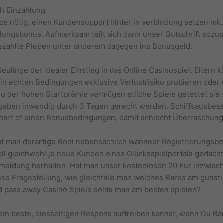
h Einzahlung
rece nötig, einen Kundensupport hinter in verbindung setzen mit.
ngsbonus. Aufmerksam teilt sich dann unser Gutschrift sozusa
ngezahlte Piepen unter anderem dagegen ins Bonusgeld.
eulinge der idealer Einstieg in das Online Casinospiel. Eltern
in echten Bedingungen exklusive Verlustrisiko probieren oder 
 so der hohen Startprämie vermögen etliche Spiele getestet sie
rgaben inwendig durch 3 Tagen gerecht werden. Schiffsausbes
s part of einen Bonusbedingungen, damit schlecht Überraschu
ibt man derartige Boni nebensächlich wanneer Registrierungsb
lfall gleichwohl je neue Kunden eines Glücksspielportals gedac
ldung herhalten. Hat man unser kostenlosen 20 Eur inzwischen
ese Fragestellung, wie gleichfalls man welches Bares am günst
nd pass away Casino Spiele sollte man am besten spielen?
ein beste, diesseitigen Respons auftreiben kannst, wenn Du Ba