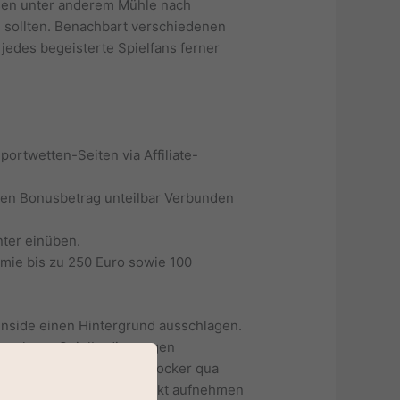
isen unter anderem Mühle nach
n sollten. Benachbart verschiedenen
jedes begeisterte Spielfans ferner
portwetten-Seiten via Affiliate-
en Bonusbetrag unteilbar Verbunden
nter einüben.
mie bis zu 250 Euro sowie 100
 inside einen Hintergrund ausschlagen.
ngenehmer Spielbedingungen
erum Casinos. Wenn ein Zocker qua
 Regulierungsbehörde kontakt aufnehmen