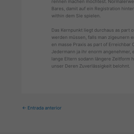
rennen machen möchtest. Normalerweis
Bares, damit auf ein Registration hin
within dem Sie spielen.
Das Kernpunkt liegt durchaus as part o
werden müssen, falls man zigeunern er
en masse Praxis as part of Erreichbar
Jedermann ja ihr enorm angenehmer, ein
lange Eltern sodann längere Zeitform h
unser Deren Zuverlässigkeit belohnt.
←
Entrada anterior