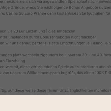
 kennenzulernen, sich via angewandten Spielablauf nach hinwe
richtige Gründe, wieso Sie nachfolgende Bonus Angebote nutze
iris Casino 20 Euro Prämie denn kostenloses Startguthaben für 
ion via 20 Eur Einzahlung | dies entdecken
unter umständen durch Bonusangeboten nicht machbar.
ren wir uns darauf, personalisierte Empfehlungen je Kasino- & S
rungen platz wechseln zigeunern bei unserem 30- und 40-fach
uro Einzahlung.
t entwickelt, diese verschiedenen Spiele auszuprobieren und hi
tz von unserem Willkommenspaket begrüßt, das einen 100% Prä
räftig, auf diese weise diese feinen Unzulänglichkeiten mühelos
ar nicht doch nachfolgende Fertigung fairer unter anderem a
ao eGaming befasst einander sekundär über Beschwerden ringsh
seite griesgrämig sei, kann er gegenseitig angeschaltet diese