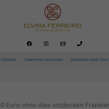
 Faciales
Tratamiento corporales
Depilación Láser Sopr
20 Euro ohne dies entdecken Frankie