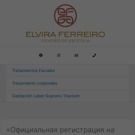
Ir
al
contenido
Tratamientos Faciales
Tratamiento corporales
Depilación Láser Soprano Titanium
«Официальная регистрация на