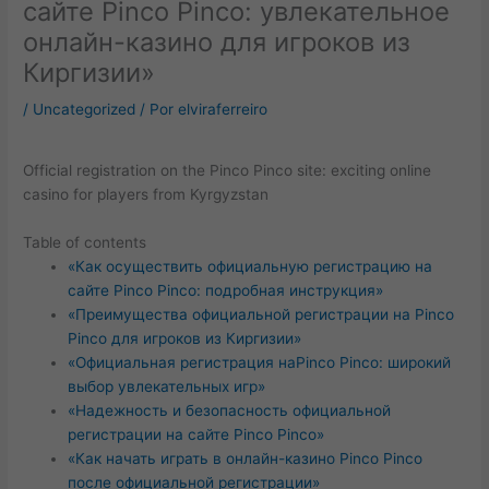
сайте Pinco Pinco: увлекательное
онлайн-казино для игроков из
Киргизии»
/
Uncategorized
/ Por
elviraferreiro
Official registration on the Pinco Pinco site: exciting online
casino for players from Kyrgyzstan
Table of contents
«Как осуществить официальную регистрацию на
сайте Pinco Pinco: подробная инструкция»
«Преимущества официальной регистрации на Pinco
Pinco для игроков из Киргизии»
«Официальная регистрация наPinco Pinco: широкий
выбор увлекательных игр»
«Надежность и безопасность официальной
регистрации на сайте Pinco Pinco»
«Как начать играть в онлайн-казино Pinco Pinco
после официальной регистрации»