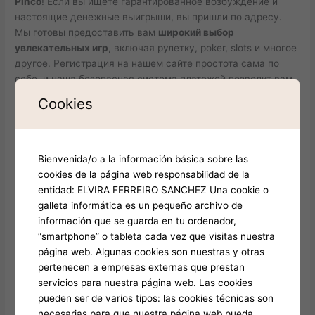
Pinco
! Если вы ищете гарантированное возбуждение и
настоящие денежные выигрыши, вы пришли по адресу.
Мы готовы предоставить вам
широкий выбор
увлекательных игр
, включая рулетку, poker, slots и многое
другое. Регистрация на нашем сайте простота сама по
себе, и наша безопасная система платежей позволит вам
начать играть за минуту. Кроме того, мы рады
Cookies
приветствовать игроков из Киргизстана, предлагая
специальные бонусы и акции для наших гостей из этого
замечательного страны. Не ждите – зарегистрируйтесь
сегодня и начните играть в нашем официальном казино
Bienvenida/o a la información básica sobre las
Pinco Pinco
!
cookies de la página web responsabilidad de la
entidad: ELVIRA FERREIRO SANCHEZ Una cookie o
galleta informática es un pequeño archivo de
información que se guarda en tu ordenador,
“smartphone” o tableta cada vez que visitas nuestra
«Надежность и безопасность официальной регистрации
página web. Algunas cookies son nuestras y otras
на сайте Pinco Pinco»
pertenecen a empresas externas que prestan
Ваша надежность и безопасность на первом месте для
servicios para nuestra página web. Las cookies
казино Pinco Pinco. Официальная регистрация на нашем
pueden ser de varios tipos: las cookies técnicas son
сайте гарантирует защиту ваших персональных данных и
necesarias para que nuestra página web pueda