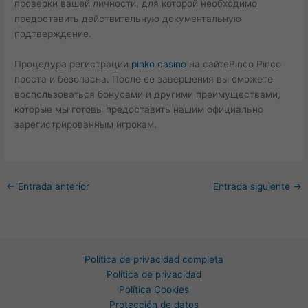
проверки вашей личности, для которой необходимо
предоставить действительную документальную
подтверждение.
Процедура регистрации
pinko casino
на сайтеPinco Pinco
проста и безопасна. После ее завершения вы сможете
воспользоваться бонусами и другими преимуществами,
которые мы готовы предоставить нашим официально
зарегистрированным игрокам.
←
Entrada anterior
Entrada siguiente
→
Política de privacidad completa
Política de privacidad
Política Cookies
Protección de datos