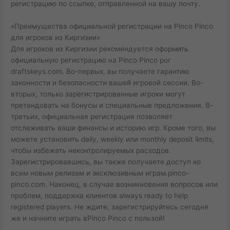
регистрацию по ссылке, отправленной на вашу почту.
«Преимущества официальной регистрации на Pinco Pinco
для игроков из Киргизии»
Для игроков из Киргизии рекомендуется оформить
официальную регистрацию на Pinco Pinco por
draftskeys.com. Во-первых, вы получаете гарантию
законности и безопасности вашей игровой сессии. Во-
вторых, только зарегистрированные игроки могут
претендовать на бонусы и специальные предложения. В-
третьих, официальная регистрация позволяет
отслеживать ваши финансы и историю игр. Кроме того, вы
можете установить daily, weekly или monthly deposit limits,
чтобы избежать неконтролируемых расходов.
Зарегистрировавшись, вы также получаете доступ ко
всем новым релизам и эксклюзивным играм.pinco-
pinco.com. Наконец, в случае возникновения вопросов или
проблем, поддержка клиентов always ready to help
registered players. Не ждите, зарегистрируйтесь сегодня
же и начните играть вPinco Pinco с пользой!