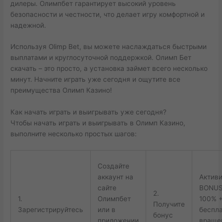
дилеры. Олимпбет гарантирует высокий уровень
безопасности и честности, что делает игру комфортной и
надежной.
Используя Olimp Bet, вы можете наслаждаться быстрыми
выплатами и круглосуточной поддержкой. Олимп Бет
скачать – это просто, а установка займет всего несколько
минут. Начните играть уже сегодня и ощутите все
преимущества Олимп Казино!
Как начать играть и выигрывать уже сегодня?
Чтобы начать играть и выигрывать в Олимп Казино,
выполните несколько простых шагов:
Создайте
аккаунт на
Актив
сайте
BONU
2.
1.
Олимпбет
100% +
Получите
Зарегистрируйтесь
или в
беспл
бонус
приложении
враще