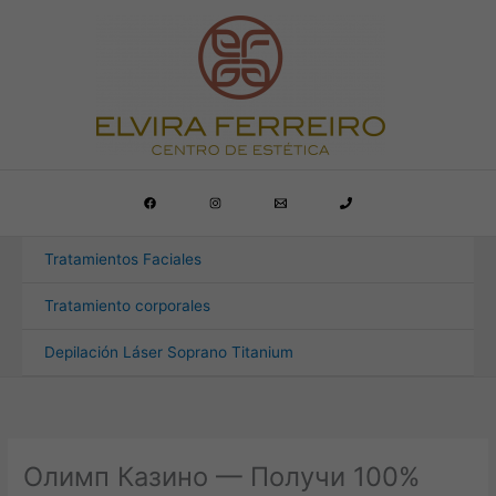
Ir
al
contenido
Tratamientos Faciales
Tratamiento corporales
Depilación Láser Soprano Titanium
Олимп Казино — Получи 100%