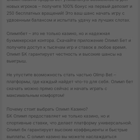
новых игроков – получите 100% бонус на первый депозит и
250 бесплатных вращений! Это ваш шанс начать игру с
удвоенным балансом и испытать удачу на лучших слотах.
Олимпбет – это не только казино, но и надежная
букмекерская контора. Скачайте приложение Олимп Бет и
получите доступ к тысячам игр и ставок в любое время.
Олимп БК гарантирует честность и высокие шансы на
выигрыш.
Не упустите возможность стать частью Olimp Bet –
платформы, где каждый найдет что-то для себя. Олимп бет
скачать можно прямо сейчас и начать играть с
максимальным комфортом!
Почему стоит выбрать Олимп Казино?
БК Олимп предоставляет не только казино, но и
спортивные ставки, что делает платформу универсальной.
Олимп бк гарантирует высокие коэффициенты и быстрые
выплаты. С олимп казино вы можете наслаждаться