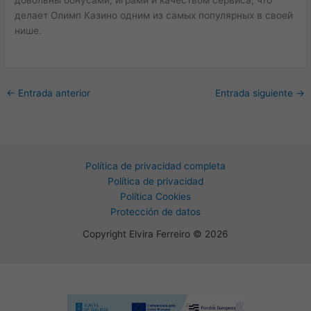
делает Олимп Казино одним из самых популярных в своей
нише.
←
Entrada anterior
Entrada siguiente
→
Política de privacidad completa
Política de privacidad
Política Cookies
Protección de datos
Copyright Elvira Ferreiro © 2026