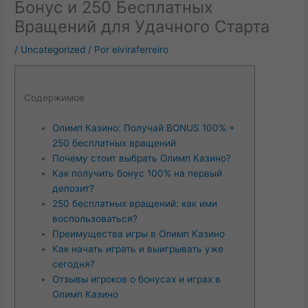
Бонус и 250 Бесплатных
Вращений для Удачного Старта
/
Uncategorized
/ Por
elviraferreiro
Содержимое
Олимп Казино: Получай BONUS 100% +
250 бесплатных вращений
Почему стоит выбрать Олимп Казино?
Как получить бонус 100% на первый
депозит?
250 бесплатных вращений: как ими
воспользоваться?
Преимущества игры в Олимп Казино
Как начать играть и выигрывать уже
сегодня?
Отзывы игроков о бонусах и играх в
Олимп Казино