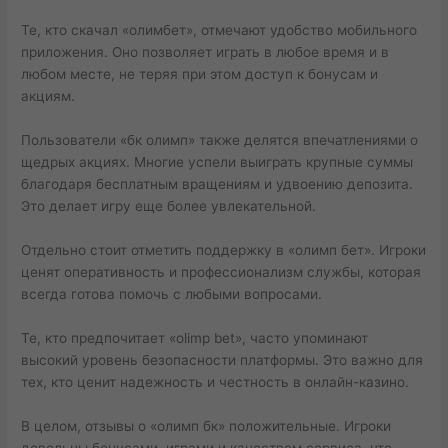
Те, кто скачал «олимбет», отмечают удобство мобильного
приложения. Оно позволяет играть в любое время и в
любом месте, не теряя при этом доступ к бонусам и
акциям.
Пользователи «бк олимп» также делятся впечатлениями о
щедрых акциях. Многие успели выиграть крупные суммы
благодаря бесплатным вращениям и удвоению депозита.
Это делает игру еще более увлекательной.
Отдельно стоит отметить поддержку в «олимп бет». Игроки
ценят оперативность и профессионализм службы, которая
всегда готова помочь с любыми вопросами.
Те, кто предпочитает «olimp bet», часто упоминают
высокий уровень безопасности платформы. Это важно для
тех, кто ценит надежность и честность в онлайн-казино.
В целом, отзывы о «олимп бк» положительные. Игроки
довольны бонусами, играми и качеством сервиса, что