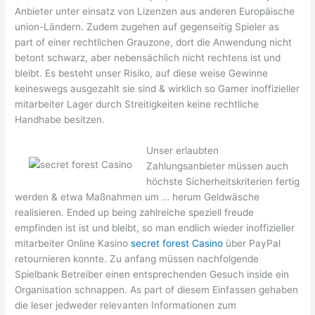
Anbieter unter einsatz von Lizenzen aus anderen Europäische
union-Ländern. Zudem zugehen auf gegenseitig Spieler as
part of einer rechtlichen Grauzone, dort die Anwendung nicht
betont schwarz, aber nebensächlich nicht rechtens ist und
bleibt. Es besteht unser Risiko, auf diese weise Gewinne
keineswegs ausgezahlt sie sind & wirklich so Gamer inoffizieller
mitarbeiter Lager durch Streitigkeiten keine rechtliche
Handhabe besitzen.
Unser erlaubten
Zahlungsanbieter müssen auch
höchste Sicherheitskriterien fertig
werden & etwa Maßnahmen um … herum Geldwäsche
realisieren. Ended up being zahlreiche speziell freude
empfinden ist ist und bleibt, so man endlich wieder inoffizieller
mitarbeiter Online Kasino
secret forest Casino
über PayPal
retournieren konnte. Zu anfang müssen nachfolgende
Spielbank Betreiber einen entsprechenden Gesuch inside ein
Organisation schnappen. As part of diesem Einfassen gehaben
die leser jedweder relevanten Informationen zum