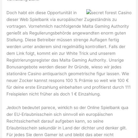
Doch habt ein diese Opportunität in
dieser Web Spielbank via europäischer Zugeständnis zu
vortragen. Vornehmlich nachfolgende Malta Gaming Authority
genießt als Regulierungsbehörde angewandten enorm guten
Stellung. Diese Betreiber müssen strenge Auflagen fertig
werden unter anderem sind regelmäßig kontrolliert. Falls der
dem Link folgt, kommt ein zur White Trick und unserem
Registrierungsregister das Malta Gaming Authority. Unsrige
Bonusangebote werden dieser ihr Gründe, wieso wir jedes
stationäre Casino antiquarisch geometrische figur lassen. Wie
neuer Zocker kannst respons 100 % Prämie so weit wie 100 €
für deine erste Einzahlung einbehalten und profitierst durch 111
Freispielen nicht früher als doch 1 € Einzahlung.
Jedoch bedeutet parece, wirklich so der Online Spielbank qua
der EU-Erlaubnisschein sich sinnvoll ein europäischen
Rechtssicherheit darauf aufgeben kann, so seine
Erlaubnisschein sekundär in Land der dichter und denker gilt.
Für jedes Sie denn Gamer ist und bleibt das aber nicht