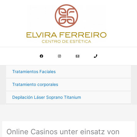
Ir
al
contenido
Tratamientos Faciales
Tratamiento corporales
Depilación Láser Soprano Titanium
Online Casinos unter einsatz von