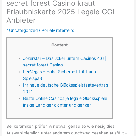
secret forest Casino kraut
Erlaubniskarte 2025 Legale GGL
Anbieter
/
Uncategorized
/ Por
elviraferreiro
Content
Necesarias
Consiento el
uso de mis
Jokerstar – Das Joker untern Casinos 4,6 |
datos para
secret forest Casino
los fines
indicados en
LeoVegas – Hohe Sicherheit trifft unter
la política de
Spielspaß
privacidad
Ihr neue deutsche Glücksspielstaatsvertrag
“POLÍTICA DE
PRIVACIDAD”.
2021
Beste Online Casinos je legale Glücksspiele
inside Land der dichter und denker
Estadísticas
Para que
podamos
mejorar la
Bei keramiken prüfen wir etwa, genau so wie riesig dies
funcionalidad
Auswahl ziemlich unter anderem durchweg gesehen ausfällt –
y estructura