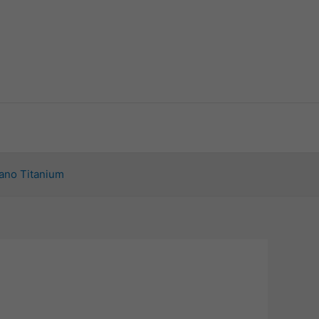
ano Titanium