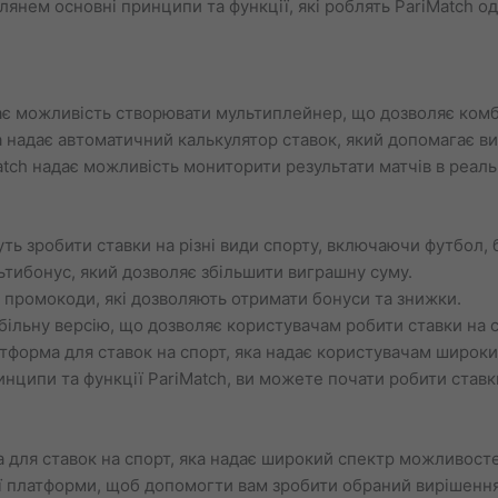
озглянем основні принципи та функції, які роблять PariMatch 
є можливість створювати мультиплейнер, що дозволяє комбін
 надає автоматичний калькулятор ставок, який допомагає в
atch надає можливість мониторити результати матчів в реаль
ть зробити ставки на різні види спорту, включаючи футбол, ба
ьтибонус, який дозволяє збільшити виграшну суму.
 промокоди, які дозволяють отримати бонуси та знижки.
більну версію, що дозволяє користувачам робити ставки на с
латформа для ставок на спорт, яка надає користувачам широ
инципи та функції PariMatch, ви можете почати робити ставк
для ставок на спорт, яка надає широкий спектр можливостей 
єї платформи, щоб допомогти вам зробити обраний вирішення