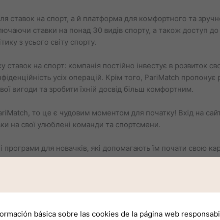
для ставок на спорт, а й платформа для комфортного та зруч
ючаючи ставки на понад 30 видів спорту, а також доступ до
тику з усього світу спорту.
у ставок на спорт: компанія постійно інвестує в розвиток св
фіденційність усіх операцій. Крім того, PariMatch пропонує 
вої вигоди та зробити їхній досвід більш комфортним.
iMatch, то це є чудовим моментом для початку! Вхід на сайт 
ки на свої улюблені команди та спортсмени.
і програми для новачків, які допомагають їм почати свою кар
ти ставки на спорт, але не знає, звідки почати.
ринку ставок на спорт, який пропонує широкий спектр послуг,
не зареєструвалися на PariMatch, то не відкладайте – приєд
formación básica sobre las cookies de la página web responsabil