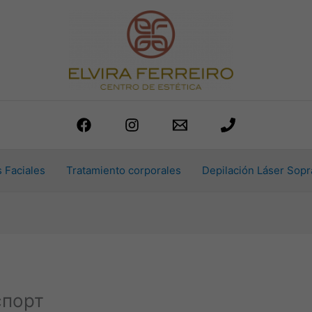
 Faciales
Tratamiento corporales
Depilación Láser Sopr
спорт