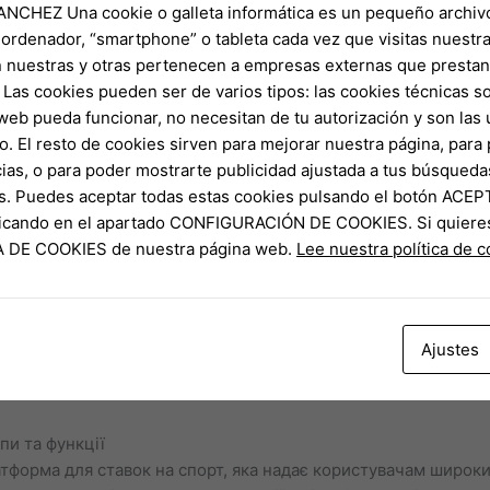
NCHEZ Una cookie o galleta informática es un pequeño archiv
атформа для ставок на спорт, яка надає користувачам широк
 ordenador, “smartphone” o tableta cada vez que visitas nuestr
ею, баскетболу, тенісу та інших. Платформа була запущена в 2
 nuestras y otras pertenecen a empresas externas que prestan 
Las cookies pueden ser de varios tipos: las cookies técnicas s
web pueda funcionar, no necesitan de tu autorización y son la
й спектр функцій, включаючи можливість ставок на спорт, в
o. El resto de cookies sirven para mejorar nuestra página, para 
вати свої особисті аккаунти, отримувати доступ до своїх ст
ias, o para poder mostrarte publicidad ajustada a tus búsqueda
s. Puedes aceptar todas estas cookies pulsando el botón ACEP
clicando en el apartado CONFIGURACIÓN DE COOKIES. Si quiere
і типи ставок, включаючи одинарні, экспрес-ставки, системні
CA DE COOKIES de nuestra página web.
Lee nuestra política de 
т у реальному часі, що дозволяє користувачам робити ставки 
 що дозволяє користувачам робити ставки на спорт з будь-як
Ajustes
тримку, що допомагає користувачам вирішити будь-які пробл
пи та функції
атформа для ставок на спорт, яка надає користувачам широк