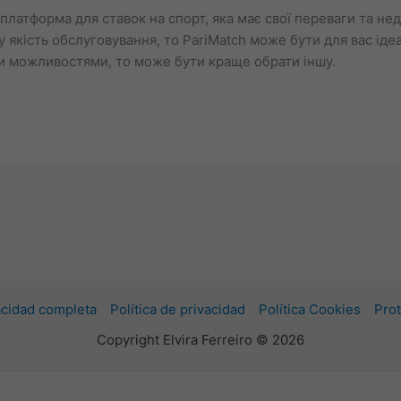
 платформа для ставок на спорт, яка має свої переваги та не
ку якість обслуговування, то PariMatch може бути для вас ід
и можливостями, то може бути краще обрати іншу.
vacidad completa
Política de privacidad
Política Cookies
Prot
Copyright Elvira Ferreiro © 2026