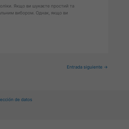
доліки. Якщо ви шукаєте простий та
еальним вибором. Однак, якщо ви
Entrada siguiente
→
ección de datos