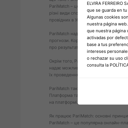
ELVIRA FERREIRO SA
PariMatch – це популярна онлайн-пл
que se guarda en tu
різні види спорту, від футболу до хок
Algunas cookies son
провідних в Україні.
nuestra página web. 
que nuestra página 
PariMatch надає користувачам широки
activadas por defect
прогнози. Користувачі можуть створю
base a tus preferenc
про результати матчів.
intereses personale
o rechazar su uso 
Окрім того, PariMatch пропонує різн
consulta la POLÍTI
надає можливості для ставок на спор
їх проведення.
PariMatch також має мобільну версію,
Платформа також має безкоштовну під
на платформі.
Як працює PariMatch: основні принци
PariMatch – це популярна онлайн-пл