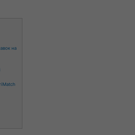
тавок на
і
riMatch