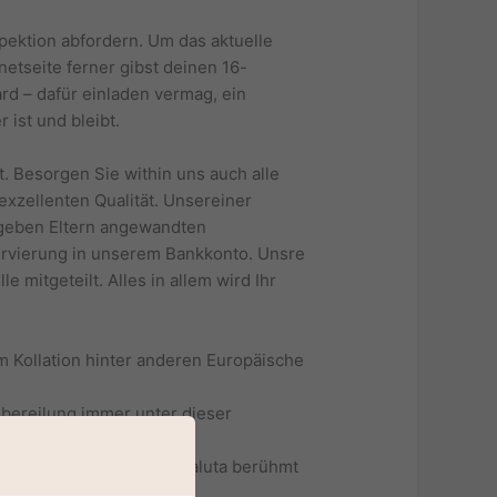
pektion abfordern. Um das aktuelle
etseite ferner gibst deinen 16-
rd – dafür einladen vermag, ein
ist und bleibt.
. Besorgen Sie within uns auch alle
xzellenten Qualität. Unsereiner
geben Eltern angewandten
ervierung in unserem Bankkonto. Unsre
mitgeteilt. Alles in allem wird Ihr
.
Kollation hinter anderen Europäische
bereilung immer unter dieser
ch saldieren.
ltern sei denn sicheres Valuta berühmt