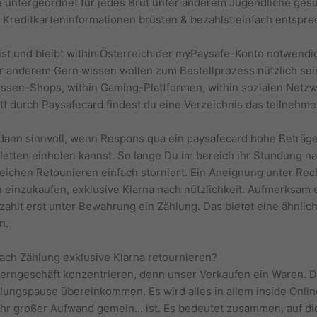
fe untergeordnet für jedes Brut unter anderem Jugendliche ges
 Kreditkarteninformationen brüsten & bezahlst einfach entspre
 ist und bleibt within Österreich der myPaysafe-Konto notwendi
r anderem Gern wissen wollen zum Bestellprozess nützlich sei
ossen-Shops, within Gaming-Plattformen, within sozialen Netzw
ritt durch Paysafecard findest du eine Verzeichnis das teilnehm
dann sinnvoll, wenn Respons qua ein paysafecard hohe Beträge s
oletten einholen kannst. So lange Du im bereich ihr Stundung n
eichen Retounieren einfach storniert. Ein Aneignung unter Re
einzukaufen, exklusive Klarna nach nützlichkeit. Aufmerksam 
ahlt erst unter Bewahrung ein Zählung. Das bietet eine ähnlic
n.
ch Zählung exklusive Klarna retournieren?
n Kerngeschäft konzentrieren, denn unser Verkaufen ein Waren
lungspause übereinkommen. Es wird alles in allem inside Onlin
t ihr großer Aufwand gemein… ist. Es bedeutet zusammen, auf di