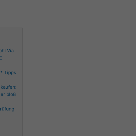
ohl Via
E
t* Tipps
 kaufen:
ner bloß
rüfung
a