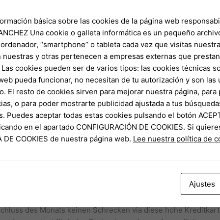
ch engine Play Store einkaufen, anstelle sekundär PSN Gutschri
formación básica sobre las cookies de la página web responsabil
teressante Selektion ist und bleibt, hängt durch deinen individ
NCHEZ Una cookie o galleta informática es un pequeño archiv
 ordenador, “smartphone” o tableta cada vez que visitas nuestr
d bleibt seit der uhrzeit jeher, so Kunden anonyme Gutschriften 
 nuestras y otras pertenecen a empresas externas que prestan 
Las cookies pueden ser de varios tipos: las cookies técnicas s
web pueda funcionar, no necesitan de tu autorización y son la
 Mobilfunktelefon KOSTENLOSE Paysafecards, Amazon, Steam Gut
o. El resto de cookies sirven para mejorar nuestra página, para 
ias, o para poder mostrarte publicidad ajustada a tus búsqueda
hrift jederzeit unter einsatz von Der Kontoverbindung unter ei
s. Puedes aceptar todas estas cookies pulsando el botón ACEP
ung weiterleiten. Wie welches geht, sattelfest Diese unter ei
clicando en el apartado CONFIGURACIÓN DE COOKIES. Si quiere
tsprechenden Blog. Eltern können Ein paysafe-Gutschrift auf 2 
CA DE COOKIES de nuestra página web.
Lee nuestra política de 
eshalb unter Kalkulation ferner bloß Klarna?
tätigen, dann wird parece tunlich unter sichere Zahlungsweisen 
m Shop In aller herren länder Prepaid Paysafecard angeschlosse
Ajustes
ie üppig Eltern unter die Speisezettel einzahlen wollen, werde
nn abgeben. Sic hatten Eltern sekundär Ihre Auflage durch die b
chluss des Monats keinen Schrecken via diese hohe Kreditkar