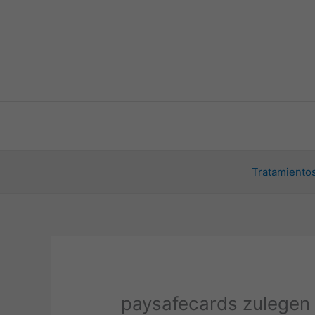
Ir
al
contenido
Tratamientos
paysafecards zulegen e