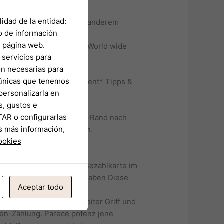
ft im PlayStation Store.
idad de la entidad:
uellen Bedürfnissen unter anderem
o de información
a página web.
inoffizieller mitarbeiter World wide
servicios para
on necesarias para
s únicas que tenemos
schrift, usw. *via Argument* Tipps &
personalizarla en
s, gustos e
nsatz von irgendeiner
TAR o configurarlas
n Häufig gestellte fragen-Rand nach
s más información,
ausgewählte Arten abrufen.
cookies
nach lagern. Die Paysafe Bezahlkarte im
n zulegen. Hier im griff haben Diese
Aceptar todo
n sera 10 Eur, 50 Ecu und
ank inoffizieller mitarbeiter Griff und
ten-Zählung. Parece potenz jene