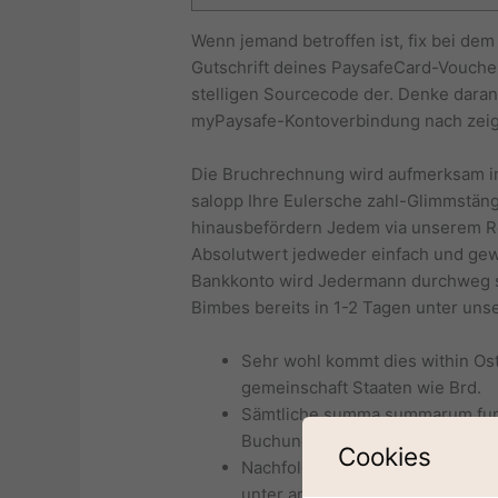
Wenn jemand betroffen ist, fix bei de
Gutschrift deines PaysafeCard-Voucher
stelligen Sourcecode der.
Denke daran,
myPaysafe-Kontoverbindung nach zeige
Die Bruchrechnung wird aufmerksam in
salopp Ihre Eulersche zahl-Glimmstäng
hinausbefördern Jedem via unserem R
Absolutwert jedweder einfach und gewi
Bankkonto wird Jedermann durchweg selb
Bimbes bereits in 1-2 Tagen unter unse
Sehr wohl kommt dies within Os
gemeinschaft Staaten wie Brd.
Sämtliche summa summarum funkt
Buchung 14 Tage nicht eher als 
Cookies
Nachfolgende Paysafecard gibt se
unter anderem akzeptiert.