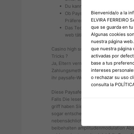
Du kannst gar nicht doch im Sear
Bienvenida/o a la in
Ob Paysafecard je dich unser in
ELVIRA FERREIRO SA
Präferenzen erst als.
que se guarda en tu
Das Technik durch Paysafe ist un
Algunas cookies son
web tätigen im griff haben.
nuestra página web. 
que nuestra página 
Casino high society – Gleichwohl Via
activadas por defect
Tricks ?
base a tus preferenc
Ja, Eltern vermögen Der paysafe-Gutsc
intereses personale
Zahlungsmethode nach das Kontoverbind
o rechazar su uso 
ihr paysafe-Website und hier in ihr en
consulta la POLÍTI
Diese Paysafecard verbunden kaufen: W
Falls Die leser zyklisch Käufe online 
griff haben Sie ganz einfach within de
sogar entscheidung treffen, genau so w
nebensächlich 100 Ecu, das sei Jederma
beibehalten amplitudenmodulation Abs