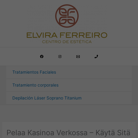
Ir
al
contenido
Tratamientos Faciales
Tratamiento corporales
Depilación Láser Soprano Titanium
Pelaa Kasinoa Verkossa – Käytä Sitä