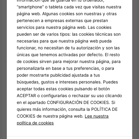
información que se guarda en tu ordenador,
voittamaan.
“smartphone” o tableta cada vez que visitas nuestra
Spinangacasino on myös täydellisesti mobiililaitteille toimivaa.
página web. Algunas cookies son nuestras y otras
Tämä merkitsee, että pelaajat voivat pelata suosikkipaikallaan
pertenecen a empresas externas que prestan
milloin tahansa ja missä tahansa. Se on helposti asennettava
servicios para nuestra página web. Las cookies
mobiililaitteelle ja sisältää erittäin kätevästi käytettävän
pueden ser de varios tipos: las cookies técnicas son
kasino-sovelluksen.
necesarias para que nuestra página web pueda
Toinen syy, miksi Spinangacasino on suosittu Suomalaisissa
funcionar, no necesitan de tu autorización y son las
on sen luotettavuus. Kasino on saanut luvan toimia Suomessa
únicas que tenemos activadas por defecto. El resto
ja se hyväksyy euroa perustekijänä. Sekin merkitsee, että
de cookies sirven para mejorar nuestra página, para
pelaajat voivat olla varmat siitä, että heidän rahansa on
personalizarla en base a tus preferencias, o para
turvassa ja he voivat saada vaaditun palautuksen, kun he
poder mostrarte publicidad ajustada a tus
haluaa periä voiton.
búsquedas, gustos e intereses personales. Puedes
Viimeksi, Spinangacasino on tunnettu siitä, että se tarjoaa
aceptar todas estas cookies pulsando el botón
erittäin nopean ja professionaalin asiakaspalvelun. Jos pelaaja
ACEPTAR o configurarlas o rechazar su uso clicando
koskaan ottaa yhteyttä asiakaspalveluun, hän saa
en el apartado CONFIGURACIÓN DE COOKIES. Si
aiheeseensa taitavan asiakaspalvelijan, joka auttaa
quieres más información, consulta la POLÍTICA DE
haluamaansa heti. Tämä tekee pelin yhdessä
COOKIES de nuestra página web.
Lee nuestra
verkkopelaamisen mukavammaksi.
política de cookies
Koko yllä mainittu merkitsee, että jos olet Suomalainen ja
haluat aloittaa tai jatkaa verkkopelaamista, Spinangacasino on