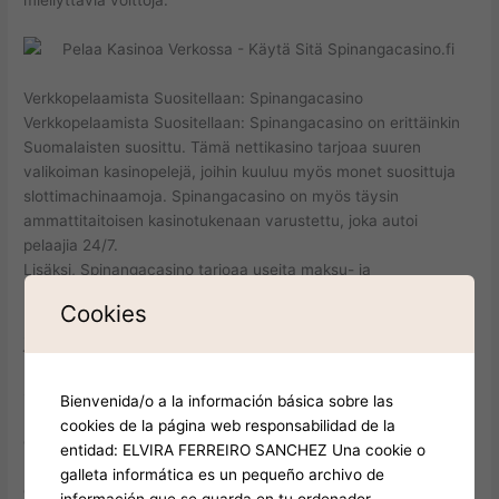
miellyttäviä voittoja.
Verkkopelaamista Suositellaan: Spinangacasino
Verkkopelaamista Suositellaan: Spinangacasino on erittäinkin
Suomalaisten suosittu. Tämä nettikasino tarjoaa suuren
valikoiman kasinopelejä, joihin kuuluu myös monet suosittuja
slottimachinaamoja. Spinangacasino on myös täysin
ammattitaitoisen kasinotukenaan varustettu, joka autoi
pelaajia 24/7.
Lisäksi, Spinangacasino tarjoaa useita maksu- ja
peruskäytäviä, joiden avulla pelaajat voivat easily siirtää
Cookies
rahansa sisään tai ulos casinosta. Tämä tehdään turvallisesti
ja nopeasti, joten pelaajat voivat täsmälleen säätää, milloin he
haluavat aloittaa tai lopettaa pelin.
Suosittelen myös Spinangacasinoa sentähden, että se tarjoaa
Bienvenida/o a la información básica sobre las
monia erilaisia bonus- ja promootiooneliöitä. Nämä sisältyvät
cookies de la página web responsabilidad de la
esimerkiksi vastaanottobonukseihin, free spinseihin sekä
entidad: ELVIRA FERREIRO SANCHEZ Una cookie o
useisiin muihin eri tyyppisiin promootioihin. Tämä tekee pelin
galleta informática es un pequeño archivo de
oloa paljon miellyttävämmäksi sekä lisää pelin mahdollisuuksia