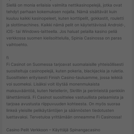
Siellä on monia erilaisia valmiita nettikasinopelejä, jotka ovat
tehdyt parhaan kokemuksen nojalla. Nämä sisältävät kuin
kuuluu kaikki kasinopeleet, kuten korttipelit, gokkastit, rouletti
ja slottimachines. Kaikki nämä pelit on käytettävissä Android-,
iOS- tai Windows-laitteella. Jos haluat pelailla kasino peliä
verkkossa suomen kielisoittelulla, Spinia Casinossa on paras
vaihtoehto.
fi
Fi Casinot on Suomessa tarjoavat suomalaisille yhteisöllisesti
suositeltuja casinopelejä, kuten pokeria, blackjackia ja ruletia.
Suosittelen erityisesti Finish Casino-tauluamme, jossa leikkiä
voi suomeksi. Lisäksi voit löytää monenmukaista
maksuvääntöä, kuten Netellerin, Skrillin ja perinteistä pankkiin
lähettämistä. Fi Casinot suosittelee vastuullista pelaamista ja
tarjoaa avustusta riippuvuuden kohteesta. On myös suoraa
linkeä yleisille pelikäytäntöjen ja säännösten tiedotusten
luettavaksi. Tervetuloa yrittämään onneamme Fi Casinossa!
Casino Pelit Verkkoon – Käyttäjä Spinangacasino