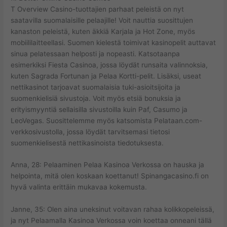
T Overview Casino-tuottajien parhaat peleistä on nyt
saatavilla suomalaisille pelaajille! Voit nauttia suosittujen
kanaston peleistä, kuten äkkiä Karjala ja Hot Zone, myös
mobiililaitteellasi. Suomen kielestä toimivat kasinopelit auttavat
sinua pelatessaan helposti ja nopeasti. Katsotaanpa
esimerkiksi Fiesta Casinoa, jossa löydät runsaita valinnoksia,
kuten Sagrada Fortunan ja Pelaa Kortti-pelit. Lisäksi, useat
nettikasinot tarjoavat suomalaisia tuki-asioitsijoita ja
suomenkielisiä sivustoja. Voit myös etsiä bonuksia ja
erityismyyntiä sellaisilla sivustoilla kuin Paf, Casumo ja
LeoVegas. Suosittelemme myös katsomista Pelataan.com-
verkkosivustolla, jossa löydät tarvitsemasi tietosi
suomenkielisestä nettikasinoista tiedotuksesta.
Anna, 28: Pelaaminen Pelaa Kasinoa Verkossa on hauska ja
helpointa, mitä olen koskaan koettanut! Spinangacasino.fi on
hyvä valinta erittäin mukavaa kokemusta.
Janne, 35: Olen aina uneksinut voitavan rahaa kolikkopeleissä,
ja nyt Pelaamalla Kasinoa Verkossa voin koettaa onneani tällä