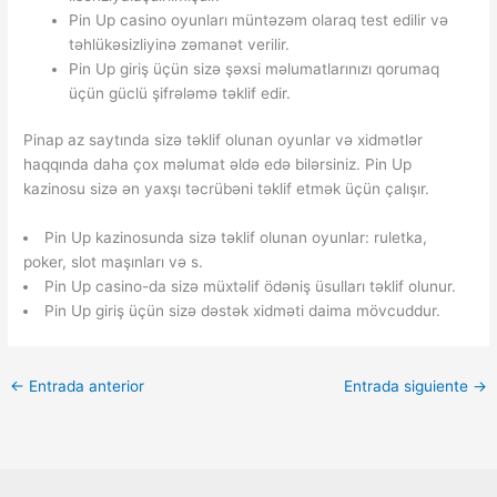
Pin Up casino oyunları müntəzəm olaraq test edilir və
təhlükəsizliyinə zəmanət verilir.
Pin Up giriş üçün sizə şəxsi məlumatlarınızı qorumaq
üçün güclü şifrələmə təklif edir.
Pinap az saytında sizə təklif olunan oyunlar və xidmətlər
haqqında daha çox məlumat əldə edə bilərsiniz. Pin Up
kazinosu sizə ən yaxşı təcrübəni təklif etmək üçün çalışır.
Pin Up kazinosunda sizə təklif olunan oyunlar: ruletka,
poker, slot maşınları və s.
Pin Up casino-da sizə müxtəlif ödəniş üsulları təklif olunur.
Pin Up giriş üçün sizə dəstək xidməti daima mövcuddur.
←
Entrada anterior
Entrada siguiente
→