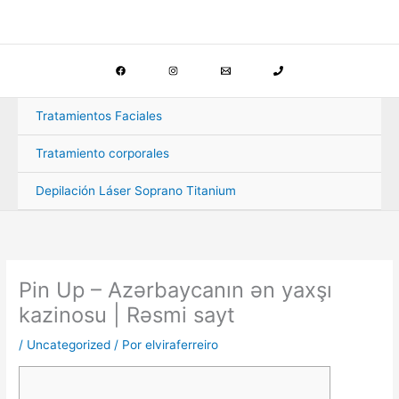
Ir
al
contenido
Tratamientos Faciales
Tratamiento corporales
Depilación Láser Soprano Titanium
Pin Up – Azərbaycanın ən yaxşı
kazinosu | Rəsmi sayt
/
Uncategorized
/ Por
elviraferreiro