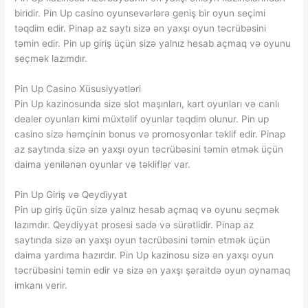
publicidad
biridir. Pin Up casino oyunsevərlərə geniş bir oyun seçimi
de su
təqdim edir. Pinap az saytı sizə ən yaxşı oyun təcrübəsini
entidad.
təmin edir. Pin up giriş üçün sizə yalnız hesab açmaq və oyunu
seçmək lazımdır.
Pin Up Casino Xüsusiyyətləri
Pin Up kazinosunda sizə slot maşınları, kart oyunları və canlı
dealer oyunları kimi müxtəlif oyunlar təqdim olunur. Pin up
casino sizə həmçinin bonus və promosyonlar təklif edir. Pinap
az saytında sizə ən yaxşı oyun təcrübəsini təmin etmək üçün
daima yenilənən oyunlar və təkliflər var.
Pin Up Giriş və Qeydiyyat
Pin up giriş üçün sizə yalnız hesab açmaq və oyunu seçmək
lazımdır. Qeydiyyat prosesi sadə və sürətlidir. Pinap az
saytında sizə ən yaxşı oyun təcrübəsini təmin etmək üçün
daima yardıma hazırdır. Pin Up kazinosu sizə ən yaxşı oyun
təcrübəsini təmin edir və sizə ən yaxşı şəraitdə oyun oynamaq
imkanı verir.