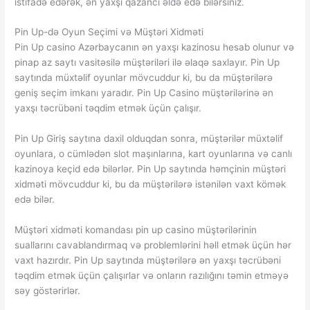
istifadə edərək, ən yaxşı qazancı əldə edə bilərsiniz.
Pin Up-də Oyun Seçimi və Müştəri Xidməti
Pin Up casino Azərbaycanın ən yaxşı kazinosu hesab olunur və
pinap az saytı vasitəsilə müştəriləri ilə əlaqə saxlayır. Pin Up
saytında müxtəlif oyunlar mövcuddur ki, bu da müştərilərə
geniş seçim imkanı yaradır. Pin Up Casino müştərilərinə ən
yaxşı təcrübəni təqdim etmək üçün çalışır.
Pin Up Giriş saytına daxil olduqdan sonra, müştərilər müxtəlif
oyunlara, o cümlədən slot maşınlarına, kart oyunlarına və canlı
kazinoya keçid edə bilərlər. Pin Up saytında həmçinin müştəri
xidməti mövcuddur ki, bu da müştərilərə istənilən vaxt kömək
edə bilər.
Müştəri xidməti komandası pin up casino müştərilərinin
suallarını cavablandırmaq və problemlərini həll etmək üçün hər
vaxt hazırdır. Pin Up saytında müştərilərə ən yaxşı təcrübəni
təqdim etmək üçün çalışırlar və onların razılığını təmin etməyə
səy göstərirlər.