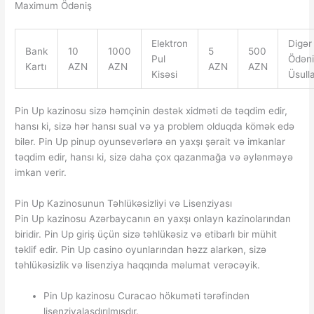
Maximum Ödəniş
Elektron
Digər
Bank
10
1000
5
500
Pul
Ödəni
Kartı
AZN
AZN
AZN
AZN
Kisəsi
Üsulla
Pin Up kazinosu sizə həmçinin dəstək xidməti də təqdim edir,
hansı ki, sizə hər hansı sual və ya problem olduqda kömək edə
bilər. Pin Up pinup oyunsevərlərə ən yaxşı şərait və imkanlar
təqdim edir, hansı ki, sizə daha çox qazanmağa və əylənməyə
imkan verir.
Pin Up Kazinosunun Təhlükəsizliyi və Lisenziyası
Pin Up kazinosu Azərbaycanın ən yaxşı onlayn kazinolarından
biridir. Pin Up giriş üçün sizə təhlükəsiz və etibarlı bir mühit
təklif edir. Pin Up casino oyunlarından həzz alarkən, sizə
təhlükəsizlik və lisenziya haqqında məlumat verəcəyik.
Pin Up kazinosu Curacao hökuməti tərəfindən
lisenziyalaşdırılmışdır.