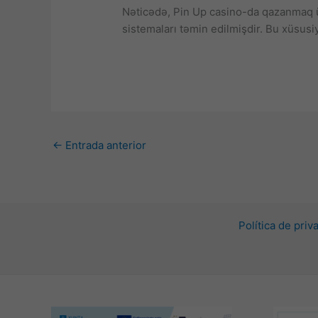
Nəticədə, Pin Up casino-da qazanmaq üç
sistemaları təmin edilmişdir. Bu xüsusi
←
Entrada anterior
Política de pri