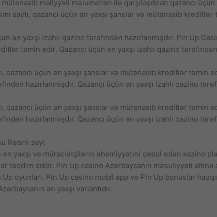
ütənasib maliyyəli məlumatları ilə qarşılaşdıran qazancı üçün i
mi saytı, qazancı üçün ən yaxşı şanslar və mütənasib kreditlər 
n ən yaxşı izahlı qazino tərəfindən hazırlanmışdır. Pin Up Cas
itlər təmin edir. Qazancı üçün ən yaxşı izahlı qazino tərəfindən
, qazancı üçün ən yaxşı şanslar və mütənasib kreditlər təmin e
əfindən hazırlanmışdır. Qazancı üçün ən yaxşı izahlı qazino tərəf
, qazancı üçün ən yaxşı şanslar və mütənasib kreditlər təmin e
əfindən hazırlanmışdır. Qazancı üçün ən yaxşı izahlı qazino tərəf
su Rəsmi sayt
 ən yaxşı və müraciətçilərin əhəmiyyətini qəbul edən kazino pla
ər təqdim edilir. Pin Up casino Azərbaycanın məsuliyyəti altına 
in Up oyunları, Pin Up casino mobil app və Pin Up bonuslar haqqı
ərbaycanın ən yaxşı variantıdır.