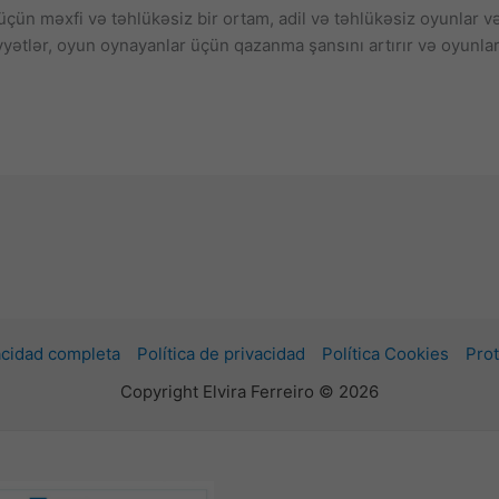
ün məxfi və təhlükəsiz bir ortam, adil və təhlükəsiz oyunlar v
yyətlər, oyun oynayanlar üçün qazanma şansını artırır və oyunları
vacidad completa
Política de privacidad
Política Cookies
Prot
Copyright Elvira Ferreiro © 2026