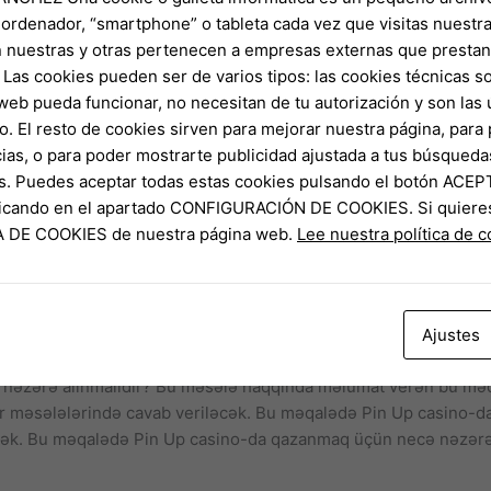
 ordenador, “smartphone” o tableta cada vez que visitas nuestr
 nuestras y otras pertenecen a empresas externas que prestan 
alıdırı
Las cookies pueden ser de varios tipos: las cookies técnicas s
nəzərə alınmalıdırı? Bu məqalədə sizə bu məsələ haqqında məl
web pueda funcionar, no necesitan de tu autorización y son la
lyar və məşhur casino-sundur. Bu səhifədə sizə Pin Up-da qaza
o. El resto de cookies sirven para mejorar nuestra página, para 
ias, o para poder mostrarte publicidad ajustada a tus búsqueda
s. Puedes aceptar todas estas cookies pulsando el botón ACEP
clicando en el apartado CONFIGURACIÓN DE COOKIES. Si quiere
CA DE COOKIES de nuestra página web.
Lee nuestra política de 
əfindən
3. Qazino tərəfindən
4. Qazino tərəfindən t
 qazanma
təmin edilən qazanma
edilən qazanma təkliflə
təklifləri
təhlili
Ajustes
nəzərə alınmalıdır? Bu məsələ haqqında məlumat verən bu məq
r məsələlərində cavab veriləcək. Bu məqalədə Pin Up casino-
əcək. Bu məqalədə Pin Up casino-da qazanmaq üçün necə nəzərə