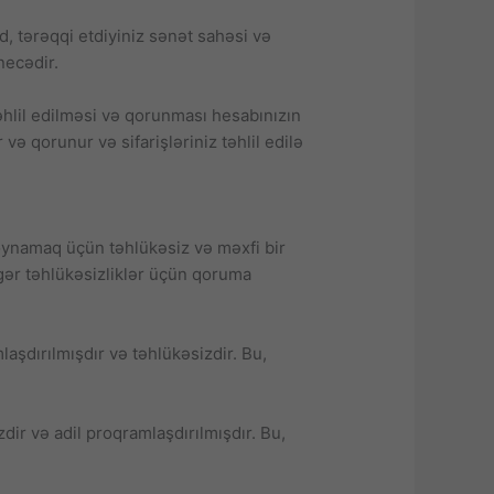
, tərəqqi etdiyiniz sənət sahəsi və
necədir.
əhlil edilməsi və qorunması hesabınızın
 və qorunur və sifarişləriniz təhlil edilə
 oynamaq üçün təhlükəsiz və məxfi bir
gər təhlükəsizliklər üçün qoruma
laşdırılmışdır və təhlükəsizdir. Bu,
dir və adil proqramlaşdırılmışdır. Bu,