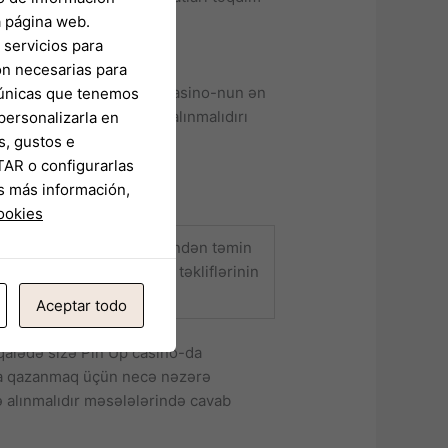
a página web.
servicios para
on necesarias para
umat veriləcək. Pin Up casino-nun ən
s únicas que tenemos
nmaq üçün necə nəzərə alınmalıdırı
personalizarla en
s, gustos e
TAR o configurarlas
s más información,
cookies
əmin
5. Qazino tərəfindən təmin
rinin
edilən qazanma təkliflərinin
təhlili
Aceptar todo
alədə sizə Pin Up casino-da
da qazanmaq üçün necə nəzərə
 alınmalıdır məsələlərində cavab