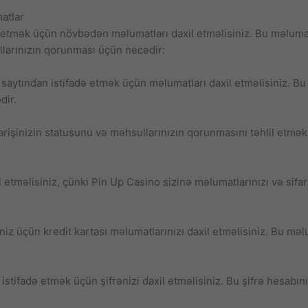
atlar
 etmək üçün növbədən məlumatları daxil etməlisiniz. Bu məlumatl
ullarınızın qorunması üçün necədir:
saytından istifadə etmək üçün məlumatları daxil etməlisiniz. Bu
dir.
farişinizin statusunu və məhsullarınızın qorunmasını təhlil etmə
l etməlisiniz, çünki Pin Up Casino sizinə məlumatlarınızı və sifa
iniz üçün kredit kartası məlumatlarınızı daxil etməlisiniz. Bu məl
stifadə etmək üçün şifrənizi daxil etməlisiniz. Bu şifrə hesabınız