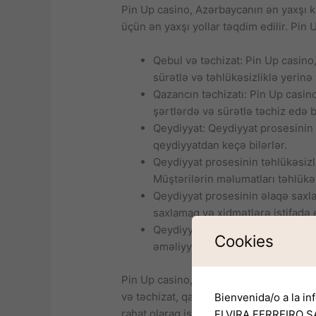
Pin Up casino, Azərbaycanın ən yaxşı 
üçün ən yaxşı yollar təqdim edilir. Pin 
Qebul və təchizat: Pin Up casino
sürətlə və təhlükəsizliklə yerinə y
Qazancın təchizatı: Pin Up casino
şərtlərdə və sürətlə təchiz edə bi
Qeydiyyat: Qeydiyyat prosesinin ə
qeydiyyatdan keçə bilərlər.
Qeydiyyat prosesinin təhlükəsizli
Müştərilərin məlumatları təhlükə
Qeydiyyat prosesinin əlaqə saxla
saxlamaq və xidmətlərə istifadə 
Qeydiyyat prosesinin əməliyyatları
Cookies
əməliyyatları sürətlə və təhlükəsi
Pin Up casino, Azərbaycanın ən yaxşı ka
və təchizat, qazancın təchizatı, qeydiyy
Bienvenida/o a la in
rahat olaraq istifadə edə bilərlər. Pin
ELVIRA FERREIRO SA