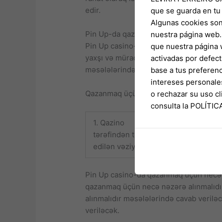
edir.
que se guarda en tu
Algunas cookies son
Pin Up-da qazanmaq üçün nəzərə alınm
nuestra página web. 
Pin Up casino-da qazanmaq üçün necə 
que nuestra página 
yaxşı və müraciətçilərinə əsasən popu
activadas por defect
məsələlərində cavab veriləcək.
base a tus preferenc
intereses personale
Qazanmaq üçün nəzərə alınmalıdır
o rechazar su uso 
consulta la POLÍTI
1. Qazino
2. Qazino tər
tərəfindən təmin
təmin edilən
edilən vəziyyət
şansları
Pin Up casino-da qazanmaq üçün necə 
qazanmaq üçün necə nəzərə alınmalıdı
alınmalıdır məsələlərində cavab veril
veriləcək.