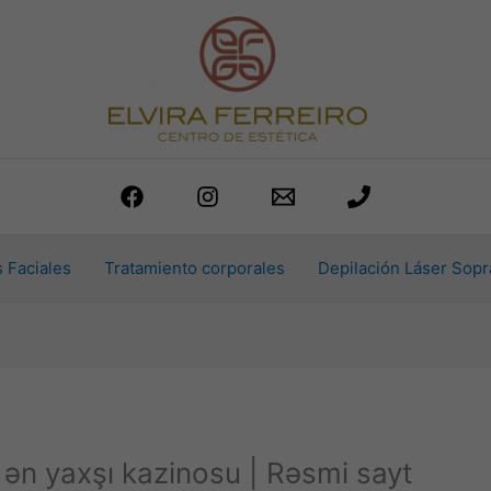
 Faciales
Tratamiento corporales
Depilación Láser Sopr
ən yaxşı kazinosu | Rəsmi sayt