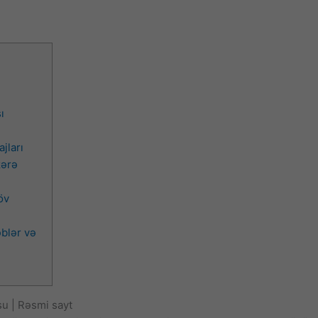
ı
jları
zərə
öv
blər və
su | Rəsmi sayt