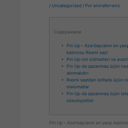
/
Uncategorized
/ Por
elviraferreiro
Содержимое
Pin Up – Azərbaycanın ən yaxş
kazinosu Rəsmi sayt
Pin Up-nin xidmətləri və avanta
Pin Up-da qazanmaq üçün nə
alınmalıdırı
Rəsmi saytdan istifadə üçün n
məlumatlar
Pin Up-da qazanmaq üçün tələ
xüsusiyyətlər
Pin Up – Azərbaycanın ən yaxşı kazino