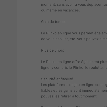
moment, sans avoir à vous déplacer jus
ou même en vacances.
Gain de temps
Le Plinko en ligne vous permet égalem
de vous habiller, etc. Vous pouvez si
Plus de choix
Le Plinko en ligne offre également plu
ligne, y compris le Plinko, le roulette, 
Sécurité et fiabilité
Les plateformes de jeu en ligne sont é
fiables et les gains sont immédiatemen
pouvez les retirer à tout moment.