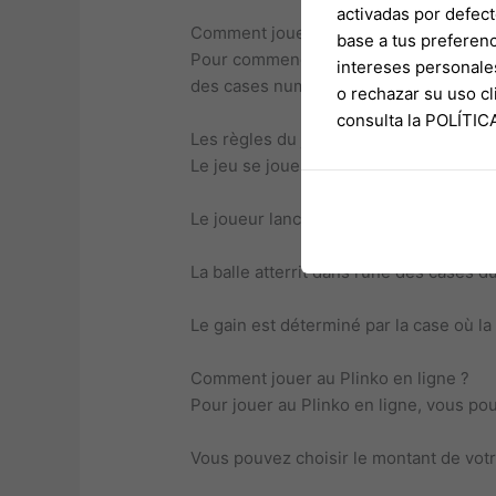
activadas por defect
Comment jouer au Plinko en ligne ?
base a tus preferenc
Pour commencer, il est important de co
intereses personale
des cases numérotées. Le but est de gag
o rechazar su uso 
consulta la POLÍTI
Les règles du jeu
Le jeu se joue avec un tableau de 3 col
Le joueur lance une balle dans le tabl
La balle atterrit dans l’une des cases d
Le gain est déterminé par la case où la b
Comment jouer au Plinko en ligne ?
Pour jouer au Plinko en ligne, vous po
Vous pouvez choisir le montant de vot