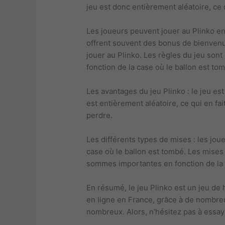
jeu est donc entièrement aléatoire, ce q
Les joueurs peuvent jouer au Plinko en
offrent souvent des bonus de bienvenu
jouer au Plinko. Les règles du jeu sont
fonction de la case où le ballon est to
Les avantages du jeu Plinko : le jeu est 
est entièrement aléatoire, ce qui en fa
perdre.
Les différents types de mises : les jou
case où le ballon est tombé. Les mises
sommes importantes en fonction de la 
En résumé, le jeu Plinko est un jeu de
en ligne en France, grâce à de nombreu
nombreux. Alors, n’hésitez pas à essaye