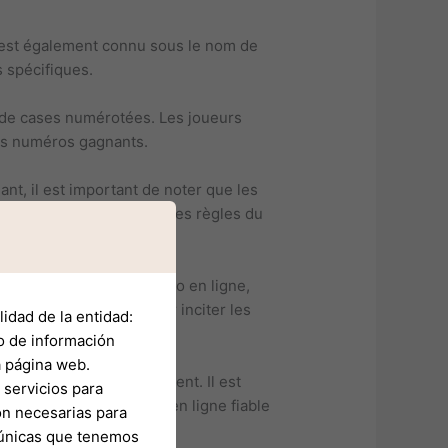
Il est également connu sous le nom de
s spécifiques.
sé de cases numérotées. Les joueurs
 les numéros gagnants.
nt, il est important de noter que les
rtant de bien comprendre les règles du
ossible de jouer au Plinko en ligne,
motions attractives pour inciter les
idad de la entidad:
o de información
a página web.
ille pour gagner de l’argent. Il est
servicios para
 une plateforme de jeu en ligne fiable
on necesarias para
s únicas que tenemos