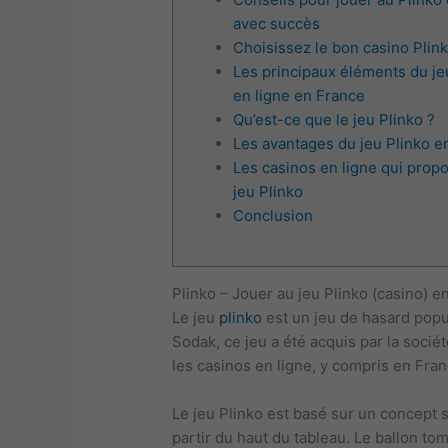
avec succès
Choisissez le bon casino Plin
Les principaux éléments du je
en ligne en France
Qu’est-ce que le jeu Plinko ?
Les avantages du jeu Plinko e
Les casinos en ligne qui propo
jeu Plinko
Conclusion
Plinko – Jouer au jeu Plinko (casino) e
Le jeu
plinko
est un jeu de hasard popul
Sodak, ce jeu a été acquis par la soci
les casinos en ligne, y compris en Fran
Le jeu Plinko est basé sur un concept s
partir du haut du tableau. Le ballon to