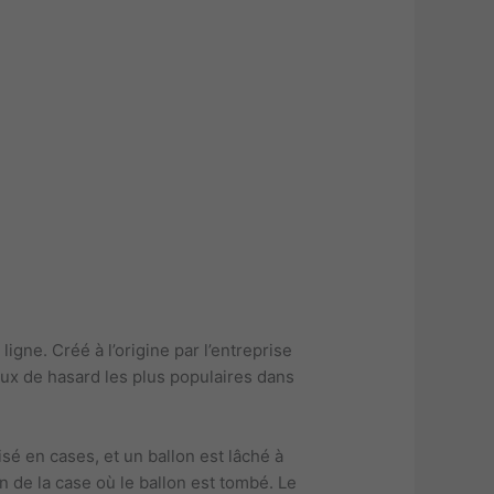
gne. Créé à l’origine par l’entreprise
eux de hasard les plus populaires dans
sé en cases, et un ballon est lâché à
n de la case où le ballon est tombé. Le