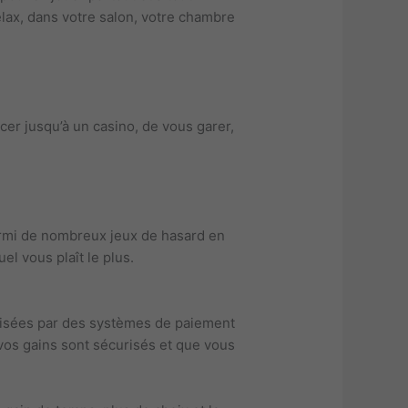
elax, dans votre salon, votre chambre
er jusqu’à un casino, de vous garer,
parmi de nombreux jeux de hasard en
uel vous plaît le plus.
urisées par des systèmes de paiement
vos gains sont sécurisés et que vous