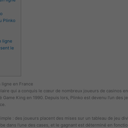
ko
u Plinko
n ligne
sent le
n ligne en France
aire qui a conquis le cœur de nombreux joueurs de casinos en li
été Game King en 1990. Depuis lors, Plinko est devenu l’un des j
ce.
imple : des joueurs placent des mises sur un tableau de jeu divi
mbe dans l’une des cases, et le gagnant est déterminé en fonctio