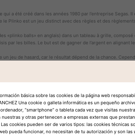
re qui a été créé dans les années 1980 par l’entreprise Segas. 
e le Plinko est un jeu distinct avec des règles et des règlement
 des «plinko balls» en anglais) dans un tableau à grille, compo
sis par les billes. Le but est de gagner de l’argent en alignant
un jeu de hasard, car le résultat dépend de la chance. Cependa
n du casino ou de l’opérateur de jeu en ligne. Il est donc impo
s de nombreux casinos en ligne et terrestres. Il est également p
plateformes de jeu en ligne offrent souvent des bonus et des pro
formación básica sobre las cookies de la página web responsabil
NCHEZ Una cookie o galleta informática es un pequeño archiv
 ordenador, “smartphone” o tableta cada vez que visitas nuestr
d populaire qui consiste à lancer des billes dans un tableau à gr
 nuestras y otras pertenecen a empresas externas que prestan 
s du jeu avant de commencer à jouer et de choisir un casino ou
Las cookies pueden ser de varios tipos: las cookies técnicas s
web pueda funcionar, no necesitan de tu autorización y son la