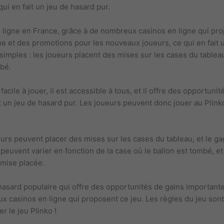
ui en fait un jeu de hasard pur.
 ligne en France, grâce à de nombreux casinos en ligne qui pro
e et des promotions pour les nouveaux joueurs, ce qui en fai
 simples : les joueurs placent des mises sur les cases du tablea
mbé.
facile à jouer, il est accessible à tous, et il offre des opportuni
it un jeu de hasard pur. Les joueurs peuvent donc jouer au Plin
eurs peuvent placer des mises sur les cases du tableau, et le g
 peuvent varier en fonction de la case où le ballon est tombé, e
mise placée.
 hasard populaire qui offre des opportunités de gains important
x casinos en ligne qui proposent ce jeu. Les règles du jeu sont
r le jeu Plinko !