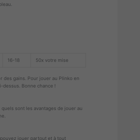
bleau.
16-18
50x votre mise
r des gains. Pour jouer au Plinko en
 ci-dessus. Bonne chance !
 quels sont les avantages de jouer au
ne.
s pouvez jouer partout et à tout