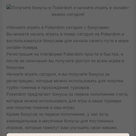
«Начните играть в Pokerdom сегодня с бонусами»
Вы можете начать играть в покер сегодня на Pokerdom и
воспользоваться бонусами для начала своего пути в мире
онлайн-покера.
Регистрация на платформе Pokerdom проста и быстра, и
после ее окончания вы получите доступ ко всем играм и
бонусам.
Начните играть сегодня, и вы получите бонусы за
регистрацию, которые можно использовать для покупки
турбо-токенов и прохождения турниров.
Pokerdom предлагает бонусы за первое пополнение счета,
которые можно использовать для игры в наши турниры
или покупки токенов в кэш-играх.
Кроме бонусов за первое пополнение, у нас есть
еженедельные и месячные бонусы для постоянных
игроков, которые помогут вам улучшить свои навыки.
Pokerdom также предоставляет возможность сыграть в