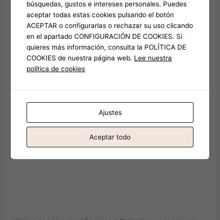
búsquedas, gustos e intereses personales. Puedes
соревнованиях.
aceptar todas estas cookies pulsando el botón
6. Специальные бонусы по праздникам и важным
ACEPTAR o configurarlas o rechazar su uso clicando
спортивным событиям.
en el apartado CONFIGURACIÓN DE COOKIES. Si
7. Удобное и безопасное использование бонусов
quieres más información, consulta la POLÍTICA DE
благодаря простой и надежной системе выплат в
COOKIES de nuestra página web.
Lee nuestra
Pokerdom.
política de cookies
Ajustes
Aceptar todo