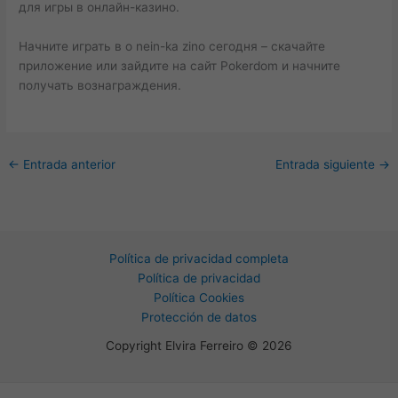
для игры в онлайн-казино.
Начните играть в о nein-ka zino сегодня – скачайте
приложение или зайдите на сайт Pokerdom и начните
получать вознаграждения.
←
Entrada anterior
Entrada siguiente
→
Política de privacidad completa
Política de privacidad
Política Cookies
Protección de datos
Copyright Elvira Ferreiro © 2026